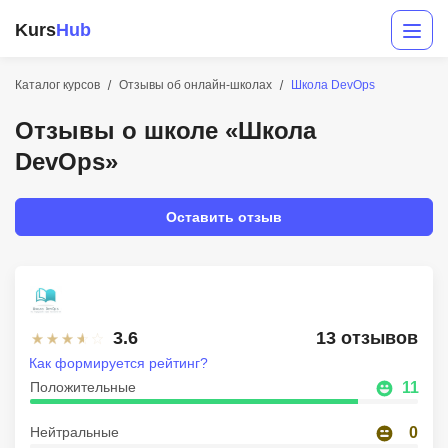
Kurs
Hub
Каталог курсов
Отзывы об онлайн-школах
Школа DevOps
Отзывы о школе «Школа
DevOps»
Оставить отзыв
Разработка
Маркетинг
3.6
13 отзывов
Дизайн
Как формируется рейтинг?
Положительные
11
Аналитика
Нейтральные
0
Менеджмент