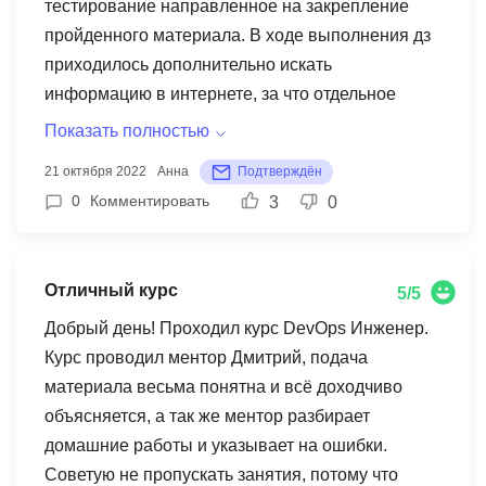
тестирование направленное на закрепление
в конце обучения еще раз, а может и не раз и да
пройденного материала. В ходе выполнения дз
начнется Хардкор!!!))
приходилось дополнительно искать
информацию в интернете, за что отдельное
спасибо! Преподаватель доходчиво излагал
Показать полностью
материал, на все вопросы давал развернутый
21 октября 2022
Анна
Подтверждён
ответ. С его стороны чувствовалась
0
Комментировать
3
0
заинтересованность в доведении материала до
каждого слушателя. Преподаватель
профессионал своего дела и отличный ректор.
Отличный курс
5/5
Отдельное спасибо за курс!!!
Добрый день! Проходил курс DevOps Инженер.
Курс проводил ментор Дмитрий, подача
материала весьма понятна и всё доходчиво
объясняется, а так же ментор разбирает
домашние работы и указывает на ошибки.
Советую не пропускать занятия, потому что