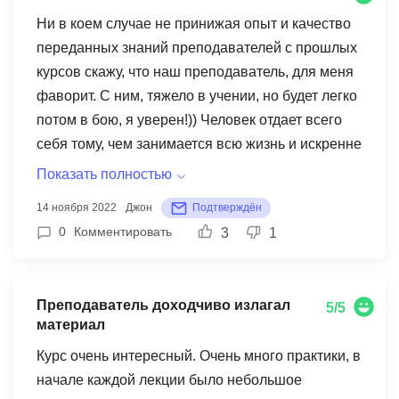
курсе, так как очень хотелось соответствовать
Ни в коем случае не принижая опыт и качество
уровню преподавателя, стало то, что я сначала
переданных знаний преподавателей с прошлых
полностью документировал, что буду делать, а
курсов скажу, что наш преподаватель, для меня
потом уже это реализовывал: (1) это
фаворит. С ним, тяжело в учении, но будет легко
действительно помогает находить ошибки; (2)
потом в бою, я уверен!)) Человек отдает всего
это действительно документирует все, что делал;
себя тому, чем занимается всю жизнь и искренне
(3) это действительно вдохновляет на двигаться
любит, делясь этими бесценными знаниями с
Показать полностью
дальше! По программе хотелось бы, чтобы курс
учениками. Уроки были адски сложные, но это
14 ноября 2022
Джон
Подтверждён
был больше, шире, разнообразней, так как
огромный + лично для меня, так как иначе ты
0
Комментировать
3
1
именно эти мини-проекты можно и нужно
ничего не выучишь и не поймешь должным
показывать на собеседованиях и просто уметь в
образом. Так же не могу не отметить гигантский
жизни.
опыт преподавателя. Он буквально через
Преподаватель доходчиво излагал
5/5
несколько секунд понимал, что за ошибка
материал
возникла и тут же ее искоренял.) Он был для
Курс очень интересный. Очень много практики, в
меня, нас не просто учителем, но еще и
начале каждой лекции было небольшое
отличным коллегой и я рад, что встречусь с ним