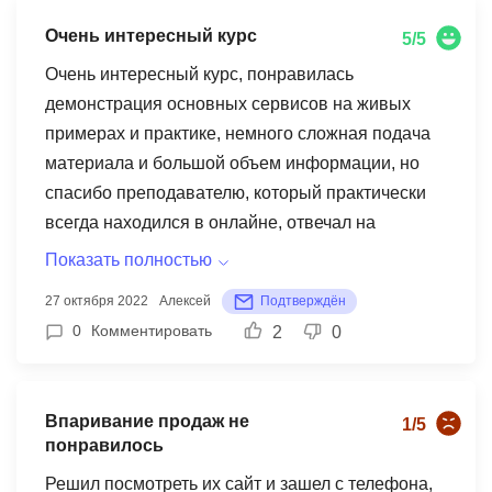
слишком сложным. Большое спасибо!
Очень интересный курс
5/5
Очень интересный курс, понравилась
демонстрация основных сервисов на живых
примерах и практике, немного сложная подача
материала и большой объем информации, но
спасибо преподавателю, который практически
всегда находился в онлайне, отвечал на
вопросы и всегда старался помочь!
Показать полностью
Единственное, хотелось бы в методичках иметь
27 октября 2022
Алексей
Подтверждён
более подробное описание выполняемых
0
Комментировать
2
0
действий и команд, их последовательность и
ожидаемый результат. В целом все было очень
интересно и познавательно, спасибо
Впаривание продаж не
1/5
преподавателю за живое общение и знания!
понравилось
Решил посмотреть их сайт и зашел с телефона,