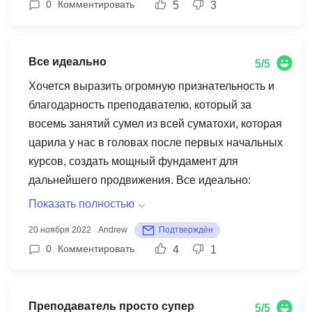
0
Комментировать
5
3
разбираются в теме, предоставляют
что? за гугл поиск.
прекрасные пояснения и всегда помогают, если
что-то непонятно. Для меня, как для человека,
Все идеально
5/5
переходящего из другой области, это оказался
отличным инструментом для
Хочется выразить огромную признательность и
переквалификации. Всем, кто принял решение
благодарность преподавателю, который за
учиться в данной онлайн-школе советую
восемь занятий сумел из всей суматохи, которая
внимательно следовать инструкциям и не
царила у нас в головах после первых начальных
забывать про важность самостоятельного
курсов, создать мощный фундамент для
изучения.
дальнейшего продвижения. Все идеально:
приятный голос, манера подачи, визуальная
Показать полностью
поддержка рисунками, ответы на вопросы,
20 ноября 2022
Andrew
Подтверждён
никакой воды, четкие и всеобъемлющие
0
Комментировать
4
1
разъяснения, но с полным пониманием, где
нужно остановиться и сказать нет. Браво и
огромное спасибо преподавателю! Одним из
Преподаватель просто супер
5/5
самых важных умений, которому я научился на