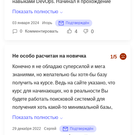
навыками DevOps. Начинал я прохождение
стартового курса, у этой школы он бесплатный,
Показать полностью
мне хорошо зашло, что решил взять уже
03 января 2024
Игорь
Подтверждён
осознанно - платный курс. Особенно хочу
0
Комментировать
4
0
выделить прекрасный организационный план,
который делает обучение простым и понятным.
Меньше ощущается бесполезных материалов, и
Не особо расчитан на новичка
1/5
здесь действительно выделено самое нужное.
Очень круто, что они ставят ориентир не только
Конечно я не обладаю суперсилой и мега
на техническую сторону, но и на
знаниями, но желательно бы хотя-бы базу
психологическую готовность к обучению. Курс,
получить на курсе. Ведь на сайте указано, что
хоть и короткий, но требует дисциплины и
курс для начинающих, но в реальности Вы
времени. Порой приходится выделять время на
будете работать поисковой системой для
самостоятельное изучение нюансов. Задачи,
получения хоть какой-то минимальной базы,
которые проходят в течение часов, иногда могут
иначе вообще будете не в теме. Конечно
Показать полностью
потребовать задавать дополнительные
интернет это не плохо, дополнительный
29 декабря 2022
Сергей
Подтверждён
вопросы. Преподаватели профессионально
источник знаний, но вообще то я деньги плачу за