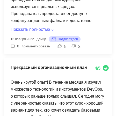
используется в реальных средах. -
Преподаватель предоставляет доступ к
конфигурационным файлам и достаточно
подробно объяснет их содержимое. -
Показать полностью
Преподаватель всегда на связи и готов ответить
16 ноября 2022
Дамир
Подтверждён
на все вопросы Из минусов: - Маловато
0
Комментировать
8
2
домашних заданий на курсе, хотелось бы
больше практики. Пожелания: - Например,
почтовые сервисы можно было развернуть
Прекрасный организационный план
4/5
внутри локальной сети, настроив 2 вирутальных
машины и организовав обмен почтой между
Очень крутой опыт! В течение месяца я изучил
ними. - Материал сложный, поэтому было бы
множество технологий и инструментов DevOps,
хорошо иметь некую "дорожную карту" по всем
о которых раньше только слышал. Сегодня могу
серверам и сервисам, на которых настривается
с уверенностью сказать, что этот курс - хороший
инфраструктура (что и как используется, откуда
вариант для тех, кто хочет овладеть базовыми
куда и для чего настраиваются соединения).