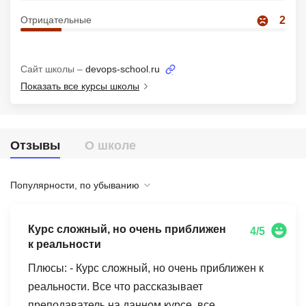
Иностранные языки
Отрицательные
2
Soft Skills
Сайт школы –
devops-school.ru
ДПО
Показать все курсы школы
Детям
Акции и промокоды
Отзывы
О школе
Рейтинг онлайн-школ
Популярности, по убыванию
Курс сложный, но очень приближен
4/5
к реальности
Плюсы: - Курс сложный, но очень приближен к
реальности. Все что рассказывает
преподаватель на данном курсе, все