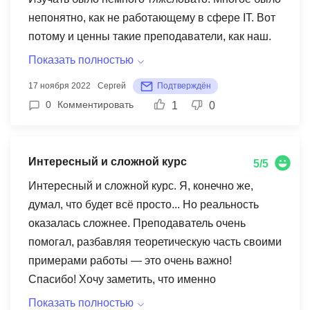
непонятно, как не работающему в сфере IT. Вот
потому и ценны такие преподаватели, как наш.
Объяснять старается доступным языком, на
Показать полностью
понятных большинству примерах. С
17 ноября 2022
Сергей
Подтверждён
применением рисунков, расширяя вовлечение.
0
Комментировать
1
0
Не все д/з были понятны с первого прочтения.
Но интерес к решению не пропадает. И
благодаря и преподавателю, и своему
Интересный и сложной курс
5/5
внутреннему упрямству, хочется разобраться
чтобы и понять и сделать. Программа интересна
Интересный и сложной курс. Я, конечно же,
в принципе. Люблю разные, извините за слово
думал, что будет всё просто... Но реальность
"примочки", помогающие и ускорить и упростить
оказалась сложнее. Преподаватель очень
и в конце концов и улучшить и сделать так как
помогал, разбавляя теоретическую часть своими
хочется и необходимо и в данный момент и "с
примерами работы — это очень важно!
заделом на вперед". Я и ранее ковырялся с
Спасибо! Хочу заметить, что именно
различными версиями Windows, устанавливая/
практическая часть оставляет главное
Показать полностью