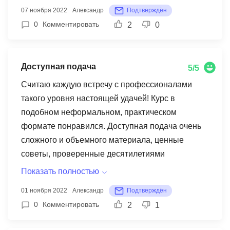
полезно для новичка в Linux. Преподаватель
07 ноября 2022
Александр
Подтверждён
очень доброжелателен и открыт для обсуждения
0
Комментировать
2
0
сложных в понимании моментов.
Профессионально владеет предметом и с
удовольствием делится своими знаниями со
Доступная подача
5/5
слушателями. Спасибо!
Считаю каждую встречу с профессионалами
такого уровня настоящей удачей! Курс в
подобном неформальном, практическом
формате понравился. Доступная подача очень
сложного и объемного материала, ценные
советы, проверенные десятилетиями
практического опыта. Вместе с тем, позитив
Показать полностью
преподавателя и реальное желание поделиться
01 ноября 2022
Александр
Подтверждён
опытом стимулирует к саморазвитию и цели куда
0
Комментировать
2
1
стремиться, а отнюдь не отбивает желание, как
это иногда бывает при встрече с непонятным,