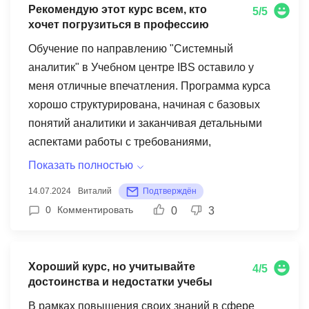
Рекомендую этот курс всем, кто
5/5
наперед знаешь итог. Но в целом курс хороший,
хочет погрузиться в профессию
но программа своих денег не стоит, дороговато
Обучение по направлению "Системный
ну прям очень.
аналитик" в Учебном центре IBS оставило у
меня отличные впечатления. Программа курса
хорошо структурирована, начиная с базовых
понятий аналитики и заканчивая детальными
аспектами работы с требованиями,
моделированием процессов и взаимодействием
Показать полностью
с командой разработки. Особенно понравилось,
14.07.2024
Виталий
Подтверждён
что теория постоянно подкрепляется
0
Комментировать
0
3
практическими заданиями, что позволяет сразу
же применить знания на практике.
Преподаватели — опытные специалисты,
Хороший курс, но учитывайте
4/5
доступно объясняют материал и делятся
достоинства и недостатки учебы
реальными кейсами из своей работы. Курс дал
В рамках повышения своих знаний в сфере