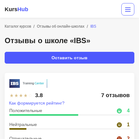
Kurs
Hub
Каталог курсов
Отзывы об онлайн-школах
IBS
Отзывы о школе «IBS»
Оставить отзыв
Разработка
3.8
7 отзывов
Маркетинг
Как формируется рейтинг?
Дизайн
Положительные
4
Аналитика
Нейтральные
1
Менеджмент
Отрицательные
2