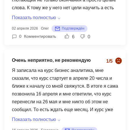
слова. К тому же у него нет цели научить а есть
цель отбубнить себе под нос все что он знает и
Показать полностью
поскорее закончить "обучение" . не тратьте
02 апреля 2026
Олег
Подтверждён
деньги на этот "курс"
0
Комментировать
6
0
Очень неприятно, не рекомендую
1/5
Я записала на курс бизнес аналитика, мне
сказали, что курс стартует в апреле 20 числа и
ближе к началу со мной свяжутся. В итоге я сама
позвонила 16 апреля и мне ответили, что курс
перенесли на 26 мая и мне никто об этом не
сообщил. То есть ждать еще месяц. И курс уже
несколько раз переносится! Очень неприятно,
Показать полностью
больше с этой школой связываться нет желания