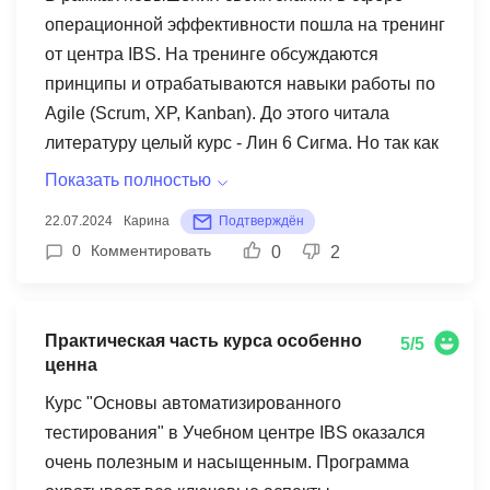
мне уверенность в своих силах и понимание, как
операционной эффективности пошла на тренинг
эффективно работать на позиции системного
от центра IBS. На тренинге обсуждаются
аналитика. Рекомендую этот курс всем, кто хочет
принципы и отрабатываются навыки работы по
погрузиться в профессию и получить
Agile (Scrum, XP, Kanban). До этого читала
необходимые навыки для успешной работы.
литературу целый курс - Лин 6 Сигма. Но так как
такое сложное обучение нужно закреплять на
Показать полностью
практике - книга не станет лучшим вариантом,
22.07.2024
Карина
Подтверждён
тут необходимо пройти хорошее обучение. Хоть
0
Комментировать
0
2
и цена достаточно высокая решила все таки
взять, потому что ценавая политика в других
школах сильно выше, поэтому в даном учебном
Практическая часть курса особенно
5/5
центре немного ниже. Достоинства обучения:
ценна
Можно заниматся с любой точки мира, но лучше
Курс "Основы автоматизированного
я считаю не пропускать онлайн вебинары,
тестирования" в Учебном центре IBS оказался
запись это совершенно другое, там вопрос не
очень полезным и насыщенным. Программа
задать, либо будете долго ждать ответа.