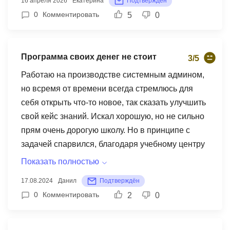
16 апреля 2026
Екатерина
Подтверждён
0
Комментировать
5
0
Программа своих денег не стоит
3/5
Работаю на производстве системным админом,
но всремя от времени всегда стремлюсь для
себя открыть что-то новое, так сказать улучшить
свой кейс знаний. Искал хорошую, но не сильно
прям очень дорогую школу. Но в принципе с
задачей спарвился, благодаря учебному центру
IBS выбрал курс Безопасность ПО . Скажу чесно
Показать полностью
- мне не сильно понравилось обучение, так как
17.08.2024
Данил
Подтверждён
много чего, а это наеврное 80% я уже знал,
0
Комментировать
2
0
больше курс подойдет для начинающих, для
более опытных специалистов - будет тратится
время на выполнение заданий, которые