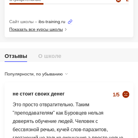
Иностранные языки
Soft Skills
Сайт школы –
ibs-training.ru
Показать все курсы школы
ДПО
Детям
Отзывы
О школе
Акции и промокоды
Рейтинг онлайн-школ
Популярности, по убыванию
не стоит своих денег
1/5
Это просто отвратительно. Таким
"преподавателям" как Буровцев нельзя
доверять обучение людей. Человек с
бессвязной речью, кучей слов-паразитов,
глотающий не только окончания а просто целые