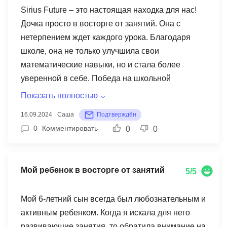
свой потенциал
Индивидуальный подход: Занятия
Sirius Future – это настоящая находка для нас!
адаптированы под возраст и уровень знаний
Дочка просто в восторге от занятий. Она с
ребенка. 2. Комплексное развитие: Помимо
нетерпением ждет каждого урока. Благодаря
математики, развиваются память, внимание и
школе, она не только улучшила свои
логическое мышление. 3. Удобный формат:
математические навыки, но и стала более
Заниматься можно из любой точки мира, а все
уверенной в себе. Победа на школьной
необходимые материалы предоставляются
олимпиаде стала для нас приятным бонусом.
Показать полностью
клубом. Я рекомендую Sirius Future всем
Мы очень благодарны школе за то, что вы
16.09.2024
Саша
Подтверждён
родителям, которые хотят дать своим детям
помогаете нашим детям раскрывать свои
0
Комментировать
0
0
качественное образование в удобном формате.
таланты!
Это отличный выбор для тех, кто ценит
современные методы обучения и
Мой ребенок в восторге от занятий
5/5
индивидуальный подход.
Мой 6-летний сын всегда был любознательным и
активным ребенком. Когда я искала для него
развивающие занятия, то обратила внимание на