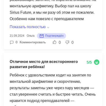
ментальную арифметику. Выбор пал на школу
Sirius Future, и мы ни разу об этом не пожалели.
Особенно нам повезло с преподавателем
Анной. Ее профессионализм и внимательное
Показать полностью
отношение к детям просто поражают. Сыну
21.09.2024
Ольга
Подтверждён
очень нравится заниматься с ней, он с
0
Комментировать
0
0
нетерпением ждет каждого урока. Благодаря
занятиям, он стал более сосредоточенным,
улучшилась его память и логическое мышление.
Отличное место для всестороннего
5/5
Я рекомендую школу Sirius Future всем
развития ребёнка!
родителям, которые хотят дать своим детям
Ребёнок с удовольствием ходит на занятия по
качественное образование и всестороннее
ментальной арифметике и скорочтению,
развитие.
результаты заметны уже через пару месяцев —
стал увереннее считать и быстрее читать. Очень
нравится подход преподавателей —