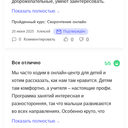
доброжелательные, умеют заинтересовать.
Программы действительно продуманные,
Показать полностью
никакой «воды». Пробовали также математику и
Пройденный курс: Скорочтение онлайн
Scratch — отлично, что можно выбрать разные
20 июня 2025
Алексей
Подтверждён
направления в одном месте. Хорошая
0
Комментировать
0
0
платформа, удобно заниматься даже онлайн.
Рекомендуем тем, кто ищет качественное
развитие для детей от 3 до 14 лет!
Все отлично
5/5
Мы часто ходим в онлайн-центр для детей и
хотим рассказать, как нам там нравится. Детям
там комфортно, а учителя – настоящие профи.
Программа занятий интересная и
разносторонняя, так что малыши развиваются
во всех направлениях. Особенно круто, что
каждому ребенку уделяют внимание. Учителя
Показать полностью
учитывают их интересы и особенности, поэтому