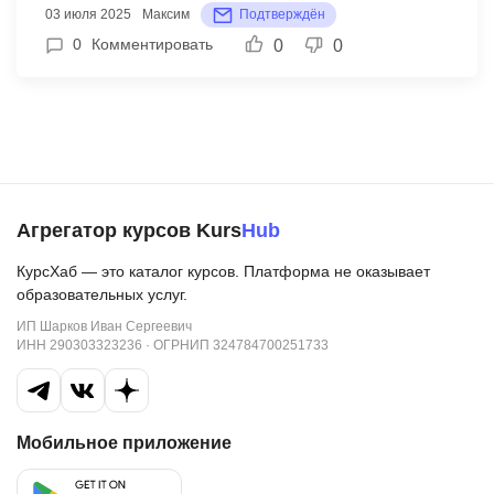
03 июля 2025
Максим
Подтверждён
учиться там весело и полезно. Мы видим, как
0
Комментировать
0
0
наши дети растут и радуются новым знаниям.
Спасибо центру за их работу и заботу о наших
детях! Рекомендуем этот центр всем родителям,
которые хотят, чтобы их дети росли всесторонне
развитыми.
Агрегатор курсов Kurs
Hub
КурсХаб — это каталог курсов. Платформа не оказывает
образовательных услуг.
ИП Шарков Иван Сергеевич
ИНН 290303323236 · ОГРНИП 324784700251733
Мобильное приложение