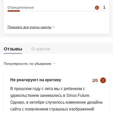
Иностранные языки
Отрицательные
1
Soft Skills
ДПО
Показать все курсы школы
Детям
Акции и промокоды
Отзывы
О школе
Рейтинг онлайн-школ
Популярности, по убыванию
Не реагируют на критику
2/5
В прошлом году с лета мы с ребенком с
удовольствием занимались в Sirius Future.
Однако, в октябре случилось изменение дизайна
сайта с появлением страшных изображений