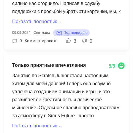
сильно нас огорчило. Написав в службу
поддержки с просьбой убрать эти картинки, мы, к
сожалению, не получили никакого ответа. Не
Показать полностью
понимаю, как такие пугающие изображения
09.09.2024
Светлана
Подтверждён
могут быть уместны на детской образовательной
0
Комментировать
3
0
платформе? Хэллоуин - это религиозный
праздник, не все его отмечают. После того, как
ребенок увидел эти картинки, он стал бояться
Только приятные впечатления
5/5
темноты и ему везде мерещатся привидения. Я
считаю, что образовательный ресурс должен
Занятия по Scratch Junior стали настоящим
быть нейтральным и не навязывать какие-либо
хитом для моей дочери! Теперь она безумно
религиозные взгляды. Мы пришли учиться, а не
увлечена созданием анимации и игры, и это
пугаться
развивает её креативность и логическое
мышление. Отдельное спасибо преподавателям
за атмосферу в Sirius Future - просто
потрясающая! Здесь царит дух дружбы и
Показать полностью
сотрудничества. Дочка всегда с радостью идет