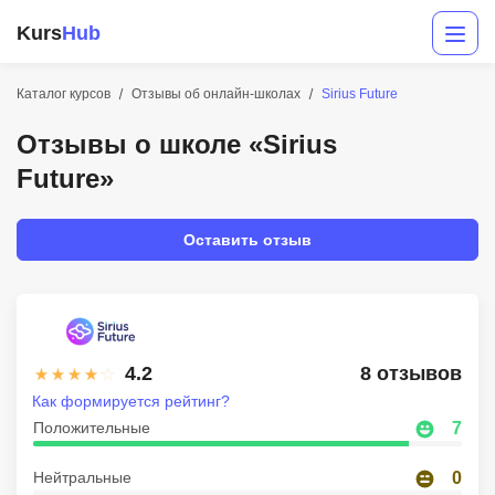
Kurs
Hub
Каталог курсов
Отзывы об онлайн-школах
Sirius Future
Отзывы о школе «Sirius
Future»
Оставить отзыв
Разработка
Маркетинг
4.2
8 отзывов
Дизайн
Как формируется рейтинг?
Положительные
7
Аналитика
Нейтральные
0
Менеджмент