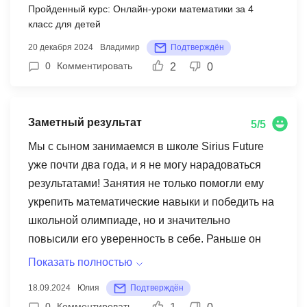
Пройденный курс: Онлайн-уроки математики за 4
на занятия и находит новых друзей
класс для детей
20 декабря 2024
Владимир
Подтверждён
0
Комментировать
2
0
Заметный результат
5/5
Мы с сыном занимаемся в школе Sirius Future
уже почти два года, и я не могу нарадоваться
результатами! Занятия не только помогли ему
укрепить математические навыки и победить на
школьной олимпиаде, но и значительно
повысили его уверенность в себе. Раньше он
стеснялся отвечать на уроках, а теперь с
Показать полностью
удовольствием участвует во всех обсуждениях.
18.09.2024
Юлия
Подтверждён
Кроме того, занятия развили у него логическое
0
Комментировать