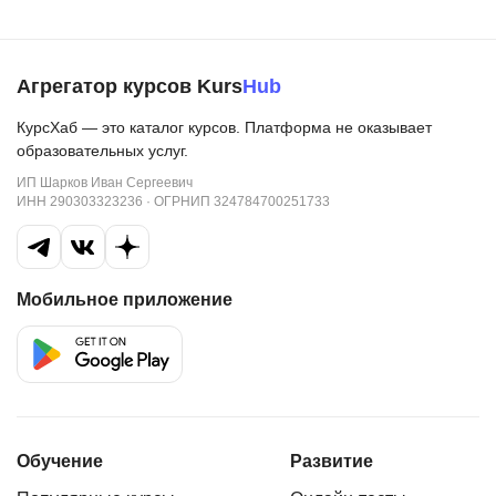
Также на занятиях он узнавал, очень много
нового. Стоит отметить, что Анастасия чётко
Агрегатор курсов Kurs
Hub
диагностировала сильные и слабые стороны
ребёнка, исходя из этого строились занятия. Мы
КурсХаб — это каталог курсов. Платформа не оказывает
очень довольны, поэтому после прохождения
образовательных услуг.
курса по развитию речи, ещё взяли курс по
ИП Шарков Иван Сергеевич
ИНН 290303323236 · ОГРНИП 324784700251733
Подготовке к школе.
Мобильное приложение
Обучение
Развитие