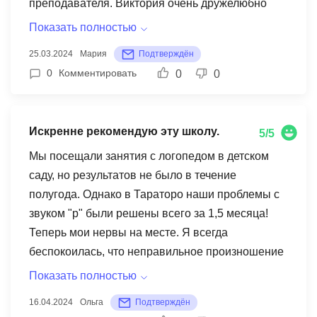
преподавателя. Виктория очень дружелюбно
помогала ему и направляла в нужном
Показать полностью
направлении. Я уверена, что она станет
25.03.2024
Мария
Подтверждён
отличным наставником для Артема и сможет
0
Комментировать
0
0
наладить с ним продуктивное обучение. Сыну
теперь нравится онлайн-формат занятий после
встреч с вашим логопедом. Он уже спрашивал
Искренне рекомендую эту школу.
5/5
меня, когда же будут следующие уроки. Летом
мы еще не готовы начинать занятия из-за
Мы посещали занятия с логопедом в детском
многочисленных планов и поездок, так что
саду, но результатов не было в течение
решим этот вопрос ближе к сентябрю. Я хотела
полугода. Однако в Тараторо наши проблемы с
увидеть, как проходит урок, какие знания
звуком "р" были решены всего за 1,5 месяца!
передаются, посмотреть, что происходит за
Теперь мои нервы на месте. Я всегда
кулисами. Мне было понятно, что основное
беспокоилась, что неправильное произношение
внимание уделяется развитию эмоционального
этого звука может повлиять на жизнь ребенка и
Показать полностью
интеллекта ребенка, и это действительно
его общение с друзьями. Теперь я счастлива!
16.04.2024
Ольга
Подтверждён
важная область, которую стоит развивать.
Искренне рекомендую эту школу.