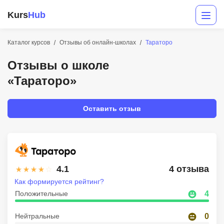
Kurs
Hub
Каталог курсов
Отзывы об онлайн-школах
Тараторо
Отзывы о школе
«Тараторо»
Оставить отзыв
Разработка
Маркетинг
4.1
4 отзыва
Дизайн
Как формируется рейтинг?
Положительные
4
Аналитика
Нейтральные
0
Менеджмент