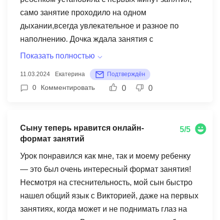
само занятие проходило на одном
дыхании,всегда увлекательное и разное по
наполнению. Дочка ждала занятия с
нетерпением,делилась с Натальей своими
Показать полностью
новостями из сада, Наталья была как подруга.
11.03.2024
Екатерина
Подтверждён
При этом я увидела явный результат уже после
0
Комментировать
0
0
пятого занятия,устойчивый звук появился в
конце первого блока,но мы продолжили
заниматься для закрепления результата.
Сыну теперь нравится онлайн-
5/5
Вообщем ,я довольна и процессом и
формат занятий
результатом. Все что мы хотели получилось и
Урок понравился как мне, так и моему ребенку
очень быстро!
— это был очень интересный формат занятия!
Несмотря на стеснительность, мой сын быстро
нашел общий язык с Викторией, даже на первых
занятиях, когда может и не поднимать глаз на