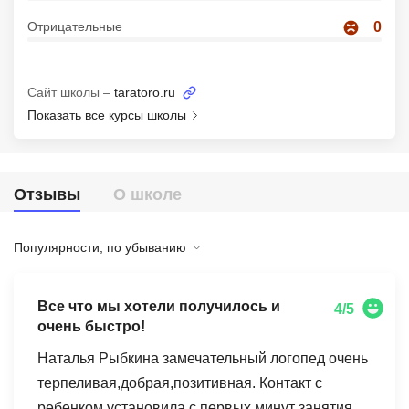
Иностранные языки
Отрицательные
0
Soft Skills
Сайт школы –
taratoro.ru
ДПО
Показать все курсы школы
Детям
Акции и промокоды
Отзывы
О школе
Рейтинг онлайн-школ
Популярности, по убыванию
Все что мы хотели получилось и
4/5
очень быстро!
Наталья Рыбкина замечательный логопед очень
терпеливая,добрая,позитивная. Контакт с
ребенком установила с первых минут занятия,