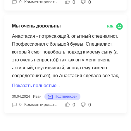
0
Комментировать
0
0
Мы очень довольны
5/5
Анастасия - потрясающий, опытный специалист.
Профессионал с большой буквы. Специалист,
который смог подобрать подход к моему сыну (а
это очень непросто))) так как он у меня очень
активный, неусидчивый, иногда ему тяжело
сосредоточиться), но Анастасия сделала все так,
что у Вани горели глаза, он очень активно
Показать полностью
участвовал в обучении, играл, делал домашнее
30.04.2024
Иван
Подтверждён
задание, у него вырабаталась привычка, что 2
0
Комментировать
0
0
раза в неделю у него занятия. Это большая
заслуга нашего педагога Анастасии. После
занятий Ваня стал чётко произносить звуки с, ш,
л, да и вообще речь стала более чёткой, чистой.