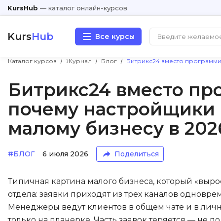
KursHub
— каталог онлайн-курсов
Kurs
Hub
Все курсы
Каталог курсов
Журнал
Блог
Битрикс24 вместо программи
Разработка
Битрикс24 вместо пр
почему настройщики
Маркетинг
малому бизнесу в 202
Дизайн
#БЛОГ
6 июля 2026
Поделиться
Аналитика
Менеджмент
Типичная картина малого бизнеса, который «вырос 
отдела: заявки приходят из трех каналов одновре
Иностранные языки
Менеджеры ведут клиентов в общем чате и в личны
только на планерке. Часть заявок теряется — не по