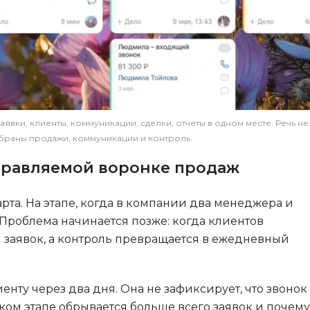
N
B
No-Code разра
Backend разработка
NestJS
Bootstrap
Nginx
Bash
Nuxt.js
Bubble
вки, клиенты, коммуникации, сделки, отчеты в одном месте. Речь не
NoSQL
0 ... 9
обраны продажи, коммуникации и контроль.
У
1C программирование
управляемой воронке продаж
Управление ра
1С Битрикс
арта. На этапе, когда в компании два менеджера и
Управление д
1С Администрирование
 Проблема начинается позже: когда клиентов
О
P
 заявок, а контроль превращается в ежедневный
нту через два дня. Она не зафиксирует, что звонок
аком этапе обрывается больше всего заявок и почему