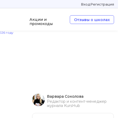
Вход
Регистрация
Акции и
Отзывы о школах
промокоды
026 году
ка
ООП
Операционные системы
W
Wordpress
Webflow
Webpack
Варвара Соколова
O
Редактор и контент-менеджер
журнала KursHub
Oracle SQL
OSINT