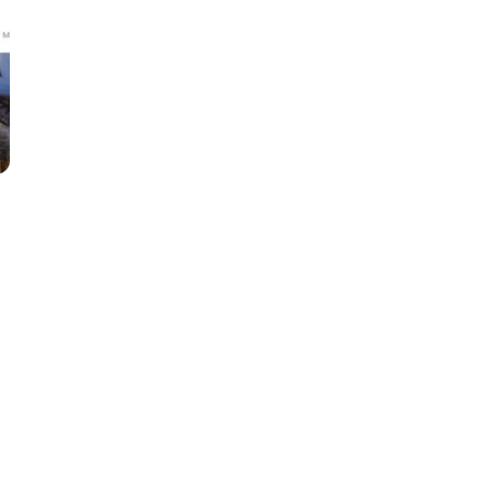
Q
QGIS
ботка
Qt Creator
X
XML
U
UML
зработкой и IT
Y
ронами
Yandex Cloud