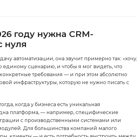
Разработка игр
Rust
Разработка игр на Unity
Ruby
Разработка на языке C и C++
RabbitMQ
026 году нужна CRM-
Разработка на Kotlin
React Native
с нуля
Разработка игр на Unreal
Engine
L
чу автоматизации, она звучит примерно так: «хочу
Работа с GIT
Linux
 единому сценарию, и чтобы я мог видеть, что
Разработка на языке Swift
LibGDX
 конкретные требования — и при этом абсолютно
Реверс инжиниринг
овой инфраструктуры, которую не нужно писать с
K
Робототехника для взрослых
Kubernetes
Ручное тестирование
гда, когда у бизнеса есть уникальная
М
одна платформа, — например, специфические
I
Микросервисн
еграции с производственными системами или
iOS разработка
 модулей. Для большинства компаний малого
Т
IoT
еры, клиенты — и есть потребность выстроить между