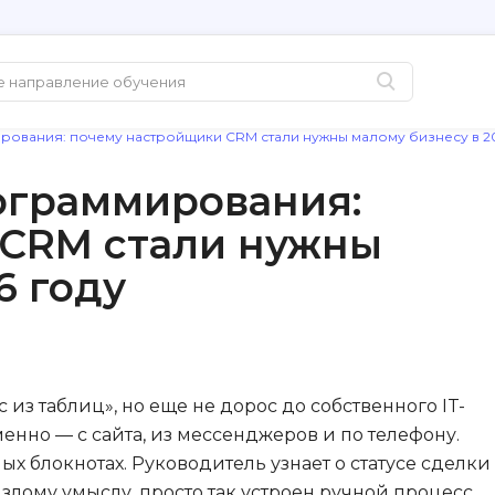
рования: почему настройщики CRM стали нужны малому бизнесу в 2
Популярные
PHP-разработ
ограммирования:
Python-разработка
PostgreSQL
 CRM стали нужны
Java-разработка
Pascal
6 году
QA-тестирование
Postman
Информационная
Perl
безопасность
Powershell
Разработка на языке C#
PyQt
из таблиц», но еще не дорос до собственного IT-
Системное
Prometheus
менно — с сайта, из мессенджеров и по телефону.
администрирование
х блокнотах. Руководитель узнает о статусе сделки
Golang-разработка
С
 злому умыслу, просто так устроен ручной процесс.