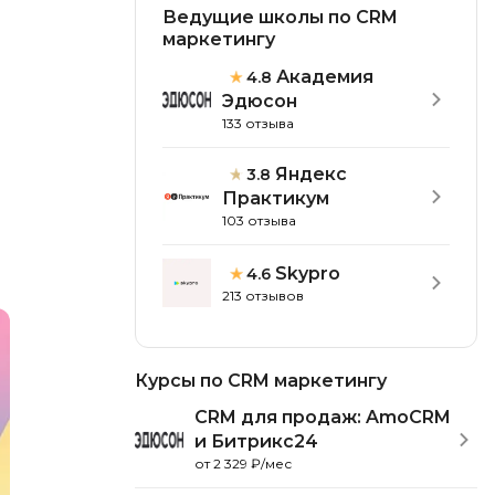
Ведущие школы по CRM
тов
Objective-C
маркетингу
ботов
OpenStack
Академия
4.8
нер
Эдюсон
OpenCart
133 отзыва
ернет магазина
Z
нистрирование
Яндекс
3.8
Zabbix
Практикум
103 отзыва
H
actJS
Skypro
4.6
Hadoop
213 отзывов
ango
M
de.js
MS Access
ring
Курсы по CRM маркетингу
MongoDB
gular
CRM для продаж: AmoCRM
и Битрикс24
MySQL
avel
от 2 329 ₽/мес
Microsoft Azure
tter