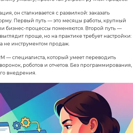
Создание сай
В
ция, он сталкивается с развилкой: заказать
Создание чат-
Вайб кодинг
форму. Первый путь — это месяцы работы, крупный
Сетевой инже
сли бизнес-процессы поменяются. Второй путь —
Веб-разработка
ыглядит проще, но на практике требует настройки:
Создание инт
Верстка на HTML и CSS
 а не инструментом продаж.
Сетевое адми
J
M — специалиста, который умеет переводить
Ф
JavaScript-разработка
воронок, роботов и отчетов. Без программирования,
Фреймворк Re
Jira
ого внедрения.
Фреймворк Dj
jQuery
Фреймворк No
Jenkins
Фреймворк Sp
Joomla
Фреймворк An
Java Spring Boot
Фреймворк Lar
A
Фреймворк Flu