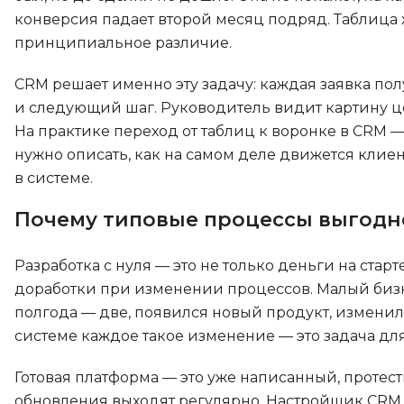
конверсия падает второй месяц подряд. Таблица 
принципиальное различие.
CRM решает именно эту задачу: каждая заявка пол
и следующий шаг. Руководитель видит картину цел
На практике переход от таблиц к воронке в CRM —
нужно описать, как на самом деле движется клиент
в системе.
Почему типовые процессы выгоднее
Разработка с нуля — это не только деньги на стар
доработки при изменении процессов. Малый бизне
полгода — две, появился новый продукт, изменил
системе каждое такое изменение — это задача для
Готовая платформа — это уже написанный, проте
обновления выходят регулярно. Настройщик CRM р