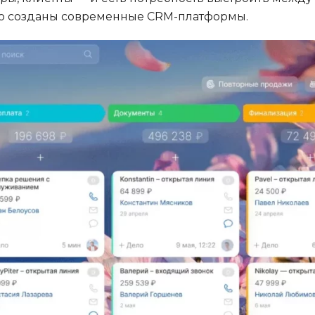
Тестирование
его созданы современные CRM-платформы.
F
А
Frontend-разработка
Автоматизаци
FullStack-разработка
Алгоритмы и 
Flask
данных
FastAPI
Администрир
Архитектор П
D
Администрир
DevOps
PostgreSQL
Docker
Б
Dart
Белый хакер
Drupal
Базы данных
DataLens
Блокчейн
Delphi