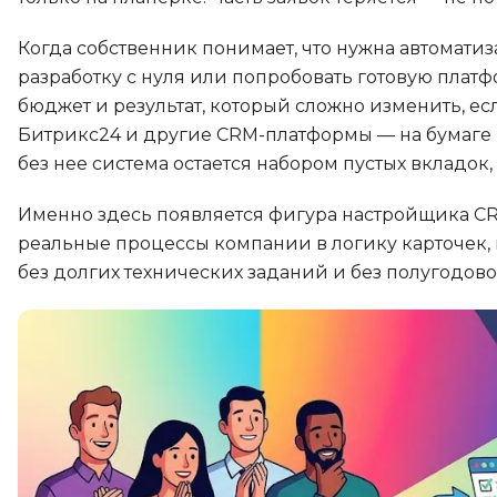
Soft Skills
Когда собственник понимает, что нужна автоматиза
разработку с нуля или попробовать готовую плат
ДПО
бюджет и результат, который сложно изменить, е
Битрикс24 и другие CRM-платформы — на бумаге в
Детям
без нее система остается набором пустых вкладок,
Именно здесь появляется фигура настройщика CR
реальные процессы компании в логику карточек, 
без долгих технических заданий и без полугодов