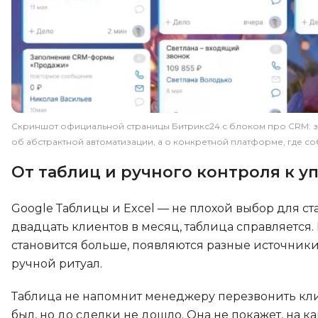
Скриншот официальной страницы Битрикс24 с блоком про CRM: зая
об абстрактной автоматизации, а о конкретной платформе, где с
От таблиц и ручного контроля к 
Google Таблицы и Excel — не плохой выбор для ст
двадцать клиентов в месяц, таблица справляется.
становится больше, появляются разные источники
ручной ритуал.
Таблица не напомнит менеджеру перезвонить клие
был, но до сделки не дошло. Она не покажет, на к