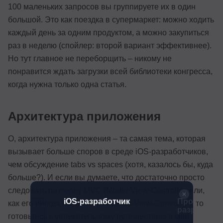
100 маленьких запросов вы группируете их в один
большой. Это как поездка в супермаркет: можно ходить
каждый день за одним продуктом, а можно закупиться
раз в неделю (спойлер: второй вариант эффективнее).
Но тут главное не переборщить – никому не
понравится ждать загрузки всей библиотеки конгресса,
когда нужна только одна статья.
Архитектура приложения
О, архитектура приложения – та самая тема, которая
вызывает больше споров в среде iOS-разработчиков,
чем обсуждение tabs vs spaces (хотя, казалось бы, куда
больше?). И если вы думаете, что достаточно просто
следовать паттерну MVC (Model-View-Controller, или,
тчик
iOS-разработчик
Профессия
как его иногда называют, Massive-View-Controller), то
разработчи
готовьтесь к увлекательному путешествию в мир