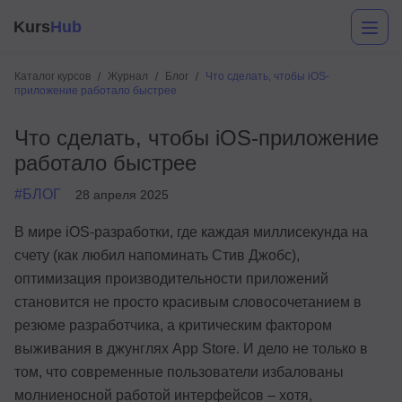
Kurs
Hub
Каталог курсов
Журнал
Блог
Что сделать, чтобы iOS-
приложение работало быстрее
Что сделать, чтобы iOS-приложение
работало быстрее
#БЛОГ
28 апреля 2025
В мире iOS-разработки, где каждая миллисекунда на
Разработка
счету (как любил напоминать Стив Джобс),
оптимизация производительности приложений
Маркетинг
становится не просто красивым словосочетанием в
Дизайн
резюме разработчика, а критическим фактором
выживания в джунглях App Store. И дело не только в
Аналитика
том, что современные пользователи избалованы
Менеджмент
молниеносной работой интерфейсов – хотя,