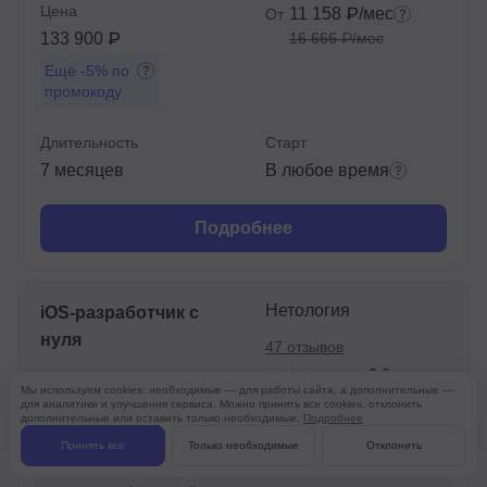
Цена
11 158 ₽/мес
От
133 900 ₽
16 666 ₽/мес
Ещё
-5%
по
промокоду
Длительность
Старт
7 месяцев
В любое время
Подробнее
Нетология
iOS-разработчик с
нуля
47 отзывов
3.2
Мы используем cookies: необходимые — для работы сайта, а дополнительные —
для аналитики и улучшения сервиса. Можно принять все cookies, отклонить
дополнительные или оставить только необходимые.
Подробнее
Цена
3 882 ₽/мес
От
Принять все
Только необходимые
Отклонить
125 800 ₽
6 111 ₽/мес
232 970 ₽