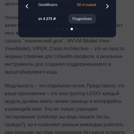
архитектурных паттернов.
м
103 отзыва
GeekBrains
68 отзывов
Skillbox
Начнем с того, что хорошая архитектура – это как
Подробнее
от 4 275 ₽
Подробнее
от 5 156 ₽
качественный фундамент дома: его не видно, но без
него всё разваливается быстрее, чем вы успеете
сказать "технический долг". MVVM (Model-View-
ViewModel), VIPER, Clean Architecture – это не просто
модные словечки для LinkedIn-профиля, а реальные
инструменты для создания поддерживаемого и
масштабируемого кода.
Модульность – это отдельная песня. Представьте, что
ваше приложение – это конструктор LEGO: каждый
модуль должен иметь четкие границы и интерфейсы
взаимодействия. Это не только упрощает
тестирование (спойлер: вы ведь пишете тесты,
правда?), но и позволяет разным командам работать
над разными частями приложения без риска устроить