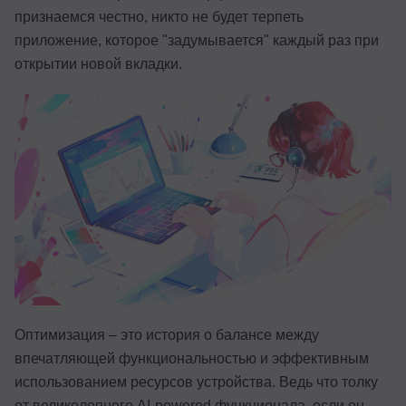
признаемся честно, никто не будет терпеть
Иностранные языки
приложение, которое "задумывается" каждый раз при
Soft Skills
открытии новой вкладки.
ДПО
Детям
Акции и промокоды
Рейтинг онлайн-школ
Оптимизация – это история о балансе между
впечатляющей функциональностью и эффективным
использованием ресурсов устройства. Ведь что толку
от великолепного AI-powered функционала, если он