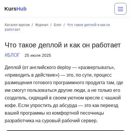
Kurs
Hub
Каталог курсов
Журнал
Блог
Что такое деплой и как он
работает
Что такое деплой и как он работает
#БЛОГ
25 июля 2025
Деплой (от английского deploy — «развертывать»,
«приводить в действие») — это, по сути, процесс
Разработка
размещения готового программного продукта там, где
им смогут пользоваться другие люди, а не только его
Маркетинг
создатель, сидящий в своем уютном кресле с чашкой
Дизайн
кофе. Если упростить до абсурда — это как переезд
вашей программы из комфортной песочницы
Аналитика
разработчика на суровый рабочий сервер.
Менеджмент