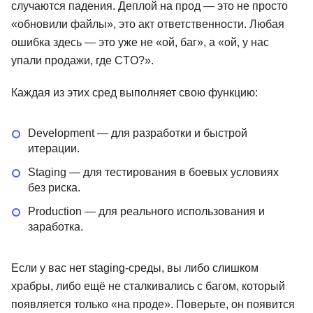
случаются падения. Деплой на прод — это не просто
261 отзыв
ProductStar
65 отзывов
Нетология
«обновили файлы», это акт ответственности. Любая
ошибка здесь — это уже не «ой, баг», а «ой, у нас
Подробнее
от 2 784 ₽
Подробнее
от 5 041 ₽
упали продажи, где CTO?».
Каждая из этих сред выполняет свою функцию:
Development — для разработки и быстрой
итерации.
Staging — для тестирования в боевых условиях
без риска.
Production — для реального использования и
заработка.
Если у вас нет staging-среды, вы либо слишком
храбры, либо ещё не сталкивались с багом, который
появляется только «на проде». Поверьте, он появится