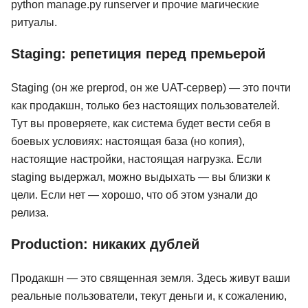
python manage.py runserver и прочие магические
ритуалы.
Staging: репетиция перед премьерой
Staging (он же preprod, он же UAT-сервер) — это почти
как продакшн, только без настоящих пользователей.
Тут вы проверяете, как система будет вести себя в
боевых условиях: настоящая база (но копия),
настоящие настройки, настоящая нагрузка. Если
staging выдержал, можно выдыхать — вы близки к
цели. Если нет — хорошо, что об этом узнали до
релиза.
Production: никаких дублей
тчик.
Web-разработчик
Веб-разраб
Продакшн — это священная земля. Здесь живут ваши
овень
реальные пользователи, текут деньги и, к сожалению,