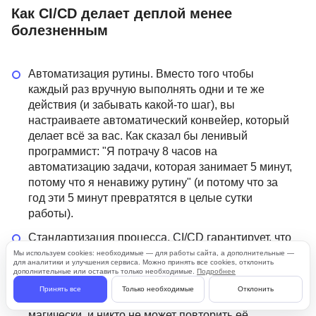
Как CI/CD делает деплой менее
болезненным
Автоматизация рутины. Вместо того чтобы
каждый раз вручную выполнять одни и те же
действия (и забывать какой-то шаг), вы
настраиваете автоматический конвейер, который
делает всё за вас. Как сказал бы ленивый
программист: "Я потрачу 8 часов на
автоматизацию задачи, которая занимает 5 минут,
потому что я ненавижу рутину" (и потому что за
год эти 5 минут превратятся в целые сутки
работы).
Стандартизация процесса. CI/CD гарантирует, что
каждый деплой проходит через одинаковую
Мы используем cookies: необходимые — для работы сайта, а дополнительные —
для аналитики и улучшения сервиса. Можно принять все cookies, отклонить
последовательность шагов. Нет больше ситуаций,
дополнительные или оставить только необходимые.
Подробнее
когда Вася деплоит по одному алгоритму, Петя —
Принять все
Только необходимые
Отклонить
по другому, а Маша вообще делает это как-то
магически, и никто не может повторить её