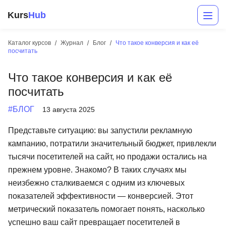
Kurs
Hub
Каталог курсов
Журнал
Блог
Что такое конверсия и как её
посчитать
Что такое конверсия и как её
посчитать
#БЛОГ
13 августа 2025
Представьте ситуацию: вы запустили рекламную
Разработка
кампанию, потратили значительный бюджет, привлекли
тысячи посетителей на сайт, но продажи остались на
Маркетинг
прежнем уровне. Знакомо? В таких случаях мы
Дизайн
неизбежно сталкиваемся с одним из ключевых
показателей эффективности — конверсией. Этот
Аналитика
метрический показатель помогает понять, насколько
Менеджмент
успешно ваш сайт превращает посетителей в