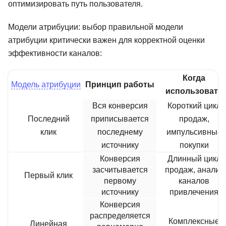
оптимизировать путь пользователя.
Модели атрибуции: выбор правильной модели
атрибуции критически важен для корректной оценки
эффективности каналов:
Когда
Модель атрибуции
Принцип работы
использовать
Вся конверсия
Короткий цикл
Последний
приписывается
продаж,
клик
последнему
импульсивные
источнику
покупки
Конверсия
Длинный цикл
засчитывается
продаж, анализ
Первый клик
первому
каналов
источнику
привлечения
Конверсия
распределяется
Комплексные
Линейная