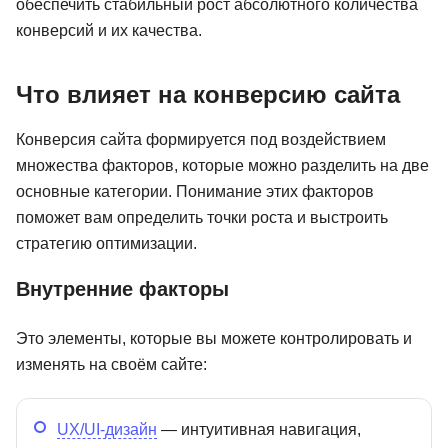
обеспечить стабильный рост абсолютного количества
м
103 отзыва
Нетология
47 отзывов
ProductStar
конверсий и их качества.
Подробнее
от 2 407 ₽
Подробнее
от 7 637 ₽
Что влияет на конверсию сайта
Конверсия сайта формируется под воздействием
множества факторов, которые можно разделить на две
основные категории. Понимание этих факторов
поможет вам определить точки роста и выстроить
стратегию оптимизации.
Внутренние факторы
Это элементы, которые вы можете контролировать и
изменять на своём сайте:
UX/UI-дизайн
— интуитивная навигация,