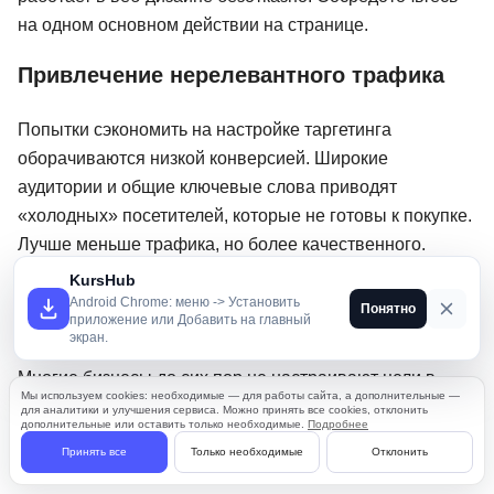
на одном основном действии на странице.
Привлечение нерелевантного трафика
Попытки сэкономить на настройке таргетинга
оборачиваются низкой конверсией. Широкие
аудитории и общие ключевые слова приводят
«холодных» посетителей, которые не готовы к покупке.
Лучше меньше трафика, но более качественного.
KursHub
Отсутствие системы отслеживания
Android Chrome: меню -> Установить
Понятно
приложение или Добавить на главный
экран.
Работа без аналитики — это стрельба в темноте.
Многие бизнесы до сих пор не настраивают цели в
Мы используем cookies: необходимые — для работы сайта, а дополнительные —
Яндекс Метрике или Google Analytics, полагаясь на
для аналитики и улучшения сервиса. Можно принять все cookies, отклонить
дополнительные или оставить только необходимые.
Подробнее
«общие ощущения» от эффективности. Без данных
Принять все
Только необходимые
Отклонить
невозможно принимать обоснованные решения.