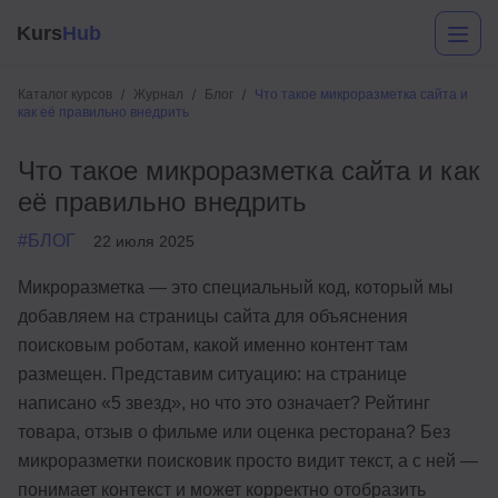
Kurs
Hub
Каталог курсов
Журнал
Блог
Что такое микроразметка сайта и
как её правильно внедрить
Что такое микроразметка сайта и как
её правильно внедрить
#БЛОГ
22 июля 2025
Микроразметка — это специальный код, который мы
Разработка
добавляем на страницы сайта для объяснения
поисковым роботам, какой именно контент там
Маркетинг
размещен. Представим ситуацию: на странице
Дизайн
написано «5 звезд», но что это означает? Рейтинг
товара, отзыв о фильме или оценка ресторана? Без
Аналитика
микроразметки поисковик просто видит текст, а с ней —
Менеджмент
понимает контекст и может корректно отобразить