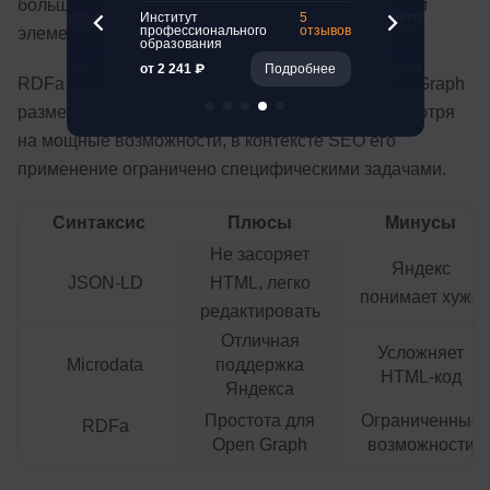
больше работы при внедрении, поскольку каждый
261 отзыв
Институт
5
Нетология
профессионального
отзывов
элемент нужно размечать отдельно.
образования
Подробнее
от 2 241 ₽
Подробнее
Цена 790 ₽
RDFa используется преимущественно для Open Graph
разметки через атрибуты property и content. Несмотря
на мощные возможности, в контексте SEO его
применение ограничено специфическими задачами.
Синтаксис
Плюсы
Минусы
Не засоряет
Яндекс
JSON-LD
HTML, легко
понимает хуже
редактировать
Отличная
Усложняет
Microdata
поддержка
HTML-код
Яндекса
Простота для
Ограниченные
RDFa
Open Graph
возможности