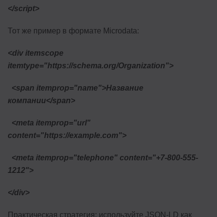
</script>
Тот же пример в формате Microdata:
<div itemscope
itemtype="https://schema.org/Organization">
<span itemprop="name">Название
компании</span>
<meta itemprop="url"
content="https://example.com">
<meta itemprop="telephone" content="+7-800-555-
1212">
</div>
Практическая стратегия: используйте JSON-LD как