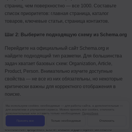
страниц, чем поверхностно — все 1000. Составьте
список приоритетов: главная страница, каталог
товаров, ключевые статьи, страница контактов.
Шаг 2: Выберите подходящую схему из Schema.org
Перейдите на официальный сайт Schema.org и
найдите подходящий тип разметки. Для большинства
задач хватает базовых схем: Organization, Article,
Product, Person. Внимательно изучите доступные
свойства — не все из них обязательны, но некоторые
критически важны для корректного отображения в
поиске.
Мы используем cookies: необходимые — для работы сайта, а дополнительные —
Шаг 3: Определите синтаксис
для аналитики и улучшения сервиса. Можно принять все cookies, отклонить
дополнительные или оставить только необходимые.
Подробнее
Для новых проектов рекомендуем JSON-LD как
Принять все
Только необходимые
Отклонить
основной формат. Если ваша аудитория активно