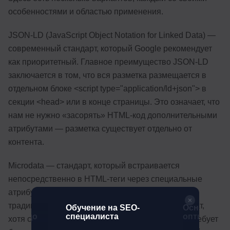
особенностями и областью применения.
JSON-LD (JavaScript Object Notation for Linked Data) —
современный стандарт, который Google рекомендует
как приоритетный. Главное преимущество JSON-LD
заключается в том, что вся разметка размещается в
отдельном блоке <script type="application/ld+json"> в
секции <head> или в конце страницы. Это означает, что
нам не нужно «засорять» HTML-код дополнительными
атрибутами — разметка существует отдельно от
контента.
Microdata — стандарт, который встраивается
непосредственно в HTML-теги через специальные
атрибуты itemscope, itemtype и itemprop. Яндекс
традиционно лучше понимает именно этот формат,
SEO-
Обучение на SEO-
Основы по
c нуля до
специалиста
оптимизаци
хотя ситуация постепенно меняется. Microdata требует