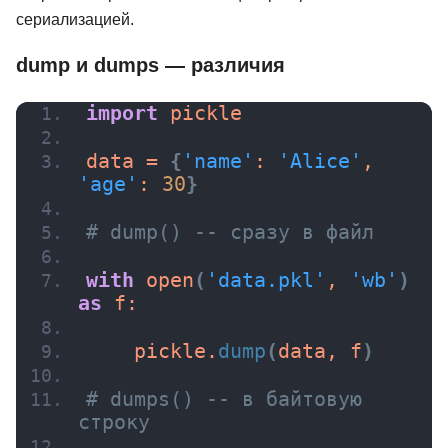
сериализацией.
dump и dumps — различия
import
 pickle
data = 
{
'name'
: 
'Alice'
, 
'age'
: 
30
}
# dump() -- сразу в файл
with
open
(
'data.pkl'
, 
'wb'
)
as
 f:
    pickle.
dump
(
data, f
)
# dumps() -- в байтовую 
строку