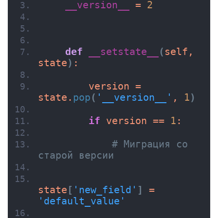
__version__
 = 
2
def
__setstate__
(
self, 
state
)
:
        version = 
state.
pop
(
'__version__'
, 
1
)
if
 version == 
1
:
# Миграция со 
старой версии
state
[
'new_field'
]
 = 
'default_value'