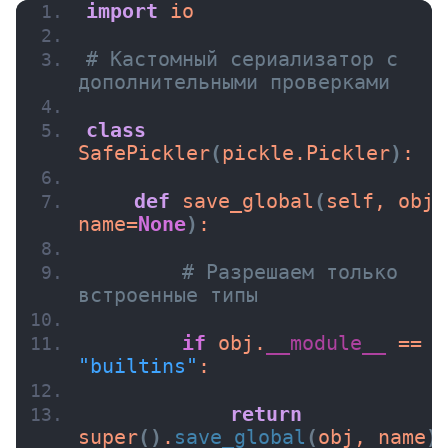
import
 io
# Кастомный сериализатор с 
дополнительными проверками
class
SafePickler
(
pickle.Pickler
)
:
def
save_global
(
self, obj, 
name=
None
)
:
# Разрешаем только 
встроенные типы
if
 obj.
__module__
 == 
"builtins"
:
аботчик +
Профессия Python-
Python-раз
return
разработчик + ИИ
super
()
.
save_global
(
obj, name
)