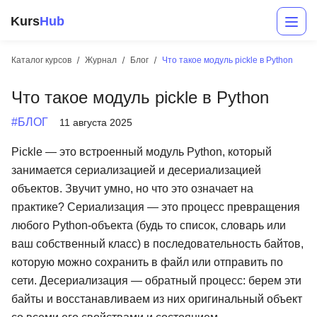
Kurs
Hub
Каталог курсов
Журнал
Блог
Что такое модуль pickle в Python
Что такое модуль pickle в Python
#БЛОГ
11 августа 2025
Pickle — это встроенный модуль Python, который
занимается сериализацией и десериализацией
объектов. Звучит умно, но что это означает на
Разработка
практике? Сериализация — это процесс превращения
Маркетинг
любого Python-объекта (будь то список, словарь или
ваш собственный класс) в последовательность байтов,
Дизайн
которую можно сохранить в файл или отправить по
Аналитика
сети. Десериализация — обратный процесс: берем эти
байты и восстанавливаем из них оригинальный объект
Менеджмент