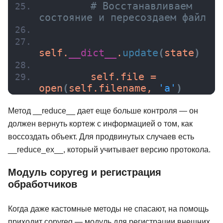
# Восстанавливаем 
состояние и пересоздаем файл
self.
__dict__
.
update
(
state
)
        self.file = 
open
(
self.filename, 
'a'
)
Метод __reduce__ дает еще больше контроля — он
должен вернуть кортеж с информацией о том, как
воссоздать объект. Для продвинутых случаев есть
__reduce_ex__, который учитывает версию протокола.
Модуль copyreg и регистрация
обработчиков
Когда даже кастомные методы не спасают, на помощь
приходит copyreg — модуль для регистрации внешних