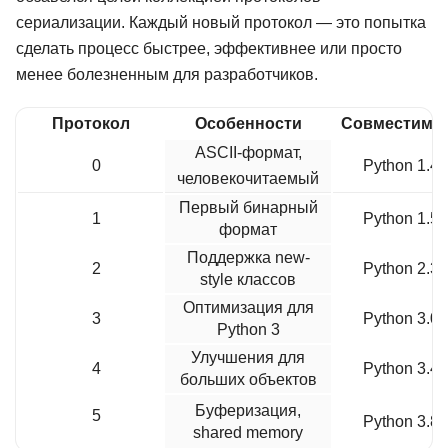
сериализации. Каждый новый протокол — это попытка
сделать процесс быстрее, эффективнее или просто
менее болезненным для разработчиков.
Протокол
Особенности
Совместимо
ASCII-формат,
0
Python 1.4+
человекочитаемый
Первый бинарный
1
Python 1.5+
формат
Поддержка new-
2
Python 2.3+
style классов
Оптимизация для
3
Python 3.0+
Python 3
Улучшения для
4
Python 3.4+
больших объектов
Буферизация,
5
Python 3.8+
shared memory