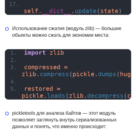
self.
__dict__
.
update
(
state
)
Использование сжатия (модуль zlib) — большие
объекты можно сжать для экономии места:
import
 zlib
compressed = 
zlib.
compress
(
pickle.
dumps
(
huge
restored = 
pickle.
loads
(
zlib.
decompress
(
co
pickletools для анализа байтов — этот модуль
позволяет заглянуть внутрь сериализованных
данных и понять, что именно происходит: