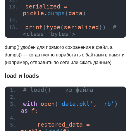
serialized = 
pickle.
dumps
(
data
)
print
(
type
(
serialized
))
# 
<class 'bytes'>
dump() удобен для прямого сохранения в файл, а
dumps() — когда нужно поработать с байтами в памяти
(например, отправить по сети или сжать данные).
load и loads
# load() -- из файла
with
open
(
'data.pkl'
, 
'rb'
)
as
 f:
    restored_data = 