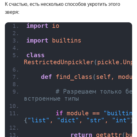
К счастью, есть несколько способов укротить этого
зверя:
import
 io
import
 builtins
class
RestrictedUnpickler
(
pickle.Unp
def
find_class
(
self, modul
# Разрешаем только без
встроенные типы
if
 module == 
"builtins
{
"list"
, 
"dict"
, 
"str"
, 
"int"
}
return
getattr
(
bui