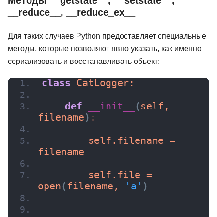
Методы __getstate__, __setstate__,
__reduce__, __reduce_ex__
Для таких случаев Python предоставляет специальные
методы, которые позволяют явно указать, как именно
сериализовать и восстанавливать объект:
class
 CatLogger:
def
__init__
(
self, 
filename
)
:
        self.filename = 
filename
        self.file = 
open
(
filename, 
'a'
)