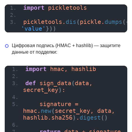
import
 pickletools
pickletools.
dis
(
pickle.
dumps
({
'value'
}))
Цифровая подпись (HMAC + hashlib) — защитите
данные от подделки:
import
 hmac, hashlib
def
sign_data
(
data, 
secret_key
)
:
    signature = 
hmac.
new
(
secret_key, data, 
hashlib.sha256
)
.
digest
()
return
 data + signature