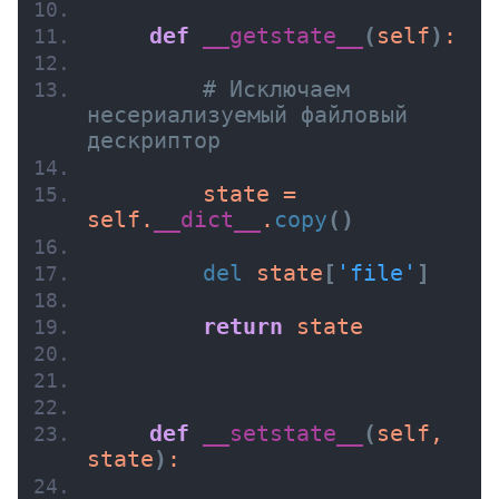
def
__getstate__
(
self
)
:
# Исключаем 
несериализуемый файловый 
дескриптор
        state = 
self.
__dict__
.
copy
()
del
 state
[
'file'
]
return
 state
def
__setstate__
(
self, 
state
)
: