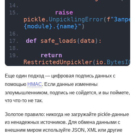
raise
pickle.
UnpicklingError
(
f
"Запрещ
{module}.{name}"
)
def
safe_loads
(
data
)
:
return
RestrictedUnpickler
(
io.
BytesIO
Еще один подход — цифровая подпись данных с
помощью
HMAC
. Если данные изменены
злоумышленником, подпись не сойдется, и вы поймете,
что что-то не так.
Золотое правило: никогда не загружайте pickle-данные
из ненадежных источников. Для обмена данными с
внешним миром используйте JSON, XML или другие