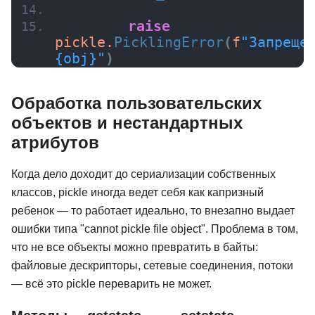
65 отзывов
Skillbox
261 отзыв
Яндекс Практик
raise
pickle.
PicklingError
(
f
"Запрещен
Подробнее
от 4 628 ₽
Подробнее
от 18 500 ₽
{obj}"
)
Обработка пользовательских
объектов и нестандартных
атрибутов
Когда дело доходит до сериализации собственных
классов, pickle иногда ведет себя как капризный
ребенок — то работает идеально, то внезапно выдает
ошибки типа "cannot pickle file object". Проблема в том,
что не все объекты можно превратить в байты:
файловые дескрипторы, сетевые соединения, потоки
— всё это pickle переварить не может.