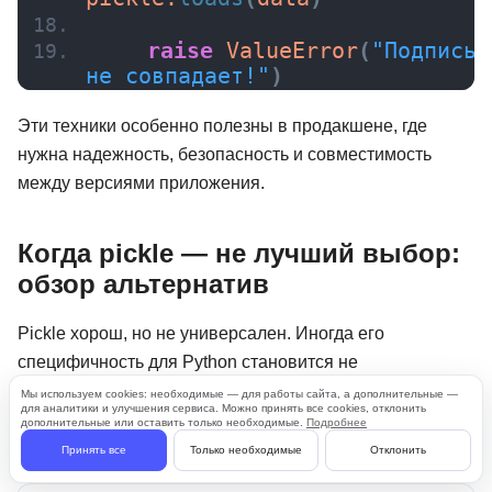
raise
ValueError
(
"Подпись 
не совпадает!"
)
Эти техники особенно полезны в продакшене, где
нужна надежность, безопасность и совместимость
между версиями приложения.
Когда pickle — не лучший выбор:
обзор альтернатив
Pickle хорош, но не универсален. Иногда его
специфичность для Python становится не
преимуществом, а ограничением. Вот сравнение
Мы используем cookies: необходимые — для работы сайта, а дополнительные —
для аналитики и улучшения сервиса. Можно принять все cookies, отклонить
основных альтернатив — каждая со своими плюсами и
дополнительные или оставить только необходимые.
Подробнее
подводными камнями:
Принять все
Только необходимые
Отклонить