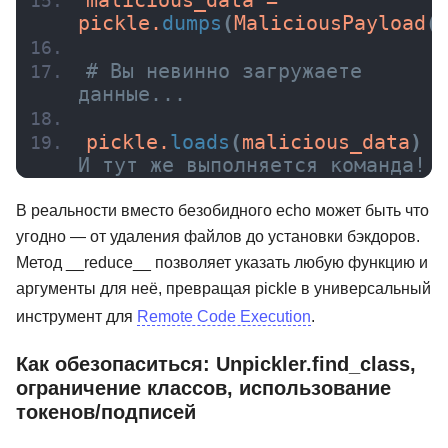
malicious_data = 
pickle.
dumps
(
MaliciousPayload
(
# Вы невинно загружаете 
данные...
pickle.
loads
(
malicious_data
)
И тут же выполняется команда!
В реальности вместо безобидного echo может быть что
угодно — от удаления файлов до установки бэкдоров.
Метод __reduce__ позволяет указать любую функцию и
аргументы для неё, превращая pickle в универсальный
инструмент для
Remote Code Execution
.
Как обезопаситься: Unpickler.find_class,
ограничение классов, использование
токенов/подписей