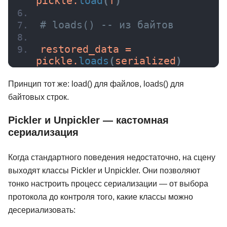
pickle.
load
(
f
)
# loads() -- из байтов
restored_data = 
pickle.
loads
(
serialized
)
Принцип тот же: load() для файлов, loads() для
байтовых строк.
Pickler и Unpickler — кастомная
сериализация
Когда стандартного поведения недостаточно, на сцену
выходят классы Pickler и Unpickler. Они позволяют
тонко настроить процесс сериализации — от выбора
протокола до контроля того, какие классы можно
десериализовать: