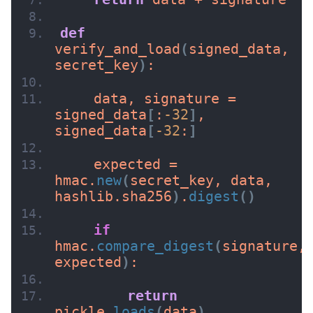
def
verify_and_load
(
signed_data, 
secret_key
)
:
    data, signature = 
signed_data
[
:
-32
]
, 
signed_data
[
-32
:
]
    expected = 
hmac.
new
(
secret_key, data, 
hashlib.sha256
)
.
digest
()
if
hmac.
compare_digest
(
signature, 
expected
)
:
return
pickle.
loads
(
data
)