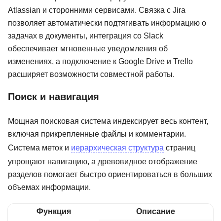
261 отзыв
Яндекс Практикум
103 отзыва
Moscow Busines
Atlassian и сторонними сервисами. Связка с Jira
School
позволяет автоматически подтягивать информацию о
Подробнее
от 19 000 ₽
Подробнее
от 2 246 ₽
задачах в документы, интеграция со Slack
обеспечивает мгновенные уведомления об
изменениях, а подключение к Google Drive и Trello
расширяет возможности совместной работы.
Поиск и навигация
Мощная поисковая система индексирует весь контент,
включая прикрепленные файлы и комментарии.
Система меток и
иерархическая структура
страниц
упрощают навигацию, а древовидное отображение
разделов помогает быстро ориентироваться в больших
объемах информации.
Функция
Описание