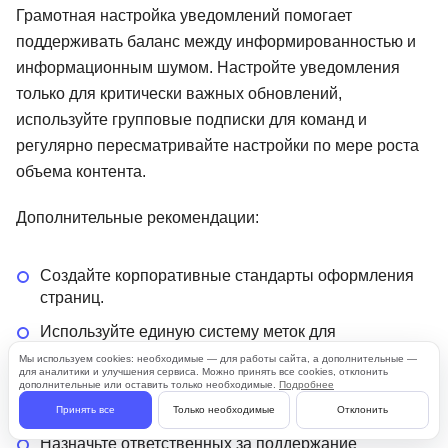
Грамотная настройка уведомлений помогает
поддерживать баланс между информированностью и
информационным шумом. Настройте уведомления
только для критически важных обновлений,
используйте групповые подписки для команд и
регулярно пересматривайте настройки по мере роста
объема контента.
Дополнительные рекомендации:
Создайте корпоративные стандарты оформления
страниц.
Используйте единую систему меток для
упрощения поиска.
Мы используем cookies: необходимые — для работы сайта, а дополнительные —
для аналитики и улучшения сервиса. Можно принять все cookies, отклонить
Регулярно проводите обучение новых
дополнительные или оставить только необходимые.
Подробнее
сотрудников основам работы с системой.
Принять все
Только необходимые
Отклонить
Назначьте ответственных за поддержание