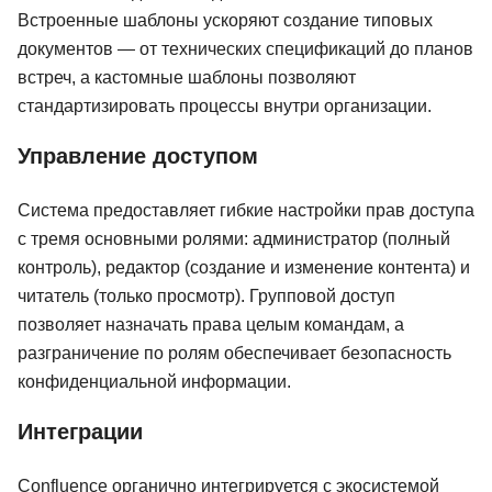
Встроенные шаблоны ускоряют создание типовых
документов — от технических спецификаций до планов
встреч, а кастомные шаблоны позволяют
стандартизировать процессы внутри организации.
Управление доступом
Система предоставляет гибкие настройки прав доступа
с тремя основными ролями: администратор (полный
контроль), редактор (создание и изменение контента) и
читатель (только просмотр). Групповой доступ
позволяет назначать права целым командам, а
разграничение по ролям обеспечивает безопасность
конфиденциальной информации.
Интеграции
Менеджер
Менеджер проектов
Управлени
ИИ
в совреме
компаниях
Confluence органично интегрируется с экосистемой