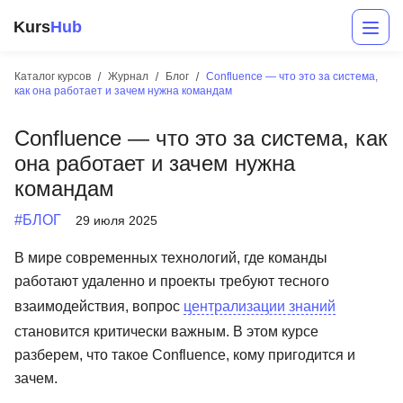
Kurs
Hub
Каталог курсов
Журнал
Блог
Confluence — что это за система,
как она работает и зачем нужна командам
Confluence — что это за система, как
она работает и зачем нужна
командам
#БЛОГ
29 июля 2025
Разработка
В мире современных технологий, где команды
работают удаленно и проекты требуют тесного
Маркетинг
взаимодействия, вопрос
централизации знаний
Дизайн
становится критически важным. В этом курсе
Аналитика
разберем, что такое Confluence, кому пригодится и
зачем.
Менеджмент