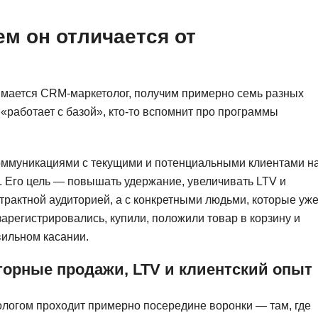
NestJS
Bootstrap
Nginx
ем он отличается от
Bash
Nuxt.js
Bubble
NoSQL
нимается CRM-маркетолог, получим примерно семь разных
0 ... 9
У
— «работает с базой», кто-то вспомнит про программы
1C программирование
Управление разр
1С Битрикс
Управление дро
коммуникациями с текущими и потенциальными клиентами н
1С Администрирование
. Его цель — повышать удержание, увеличивать LTV и
О
P
трактной аудиторией, а с конкретными людьми, которые уж
ООП
зарегистрировались, купили, положили товар в корзину и
PHP-разработка
вильном касании.
торные продажи, LTV и клиентский опыт
логом проходит примерно посередине воронки — там, где