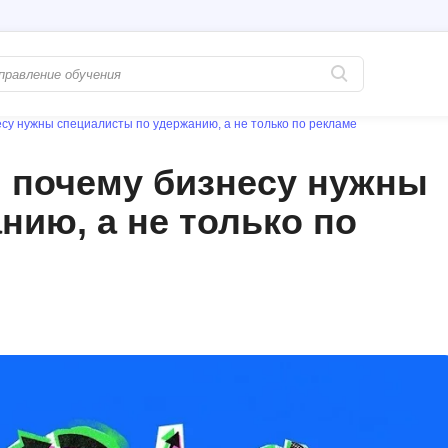
есу нужны специалисты по удержанию, а не только по рекламе
Популярные
PostgreSQL
: почему бизнесу нужны
Python-разработка
Pascal
нию, а не только по
Java-разработка
Postman
QA-тестирование
Perl
Информационная безопасность
Powershell
Разработка на языке C#
PyQt
Системное администрирование
Prometheus
Golang-разработка
С
В
Создание сайто