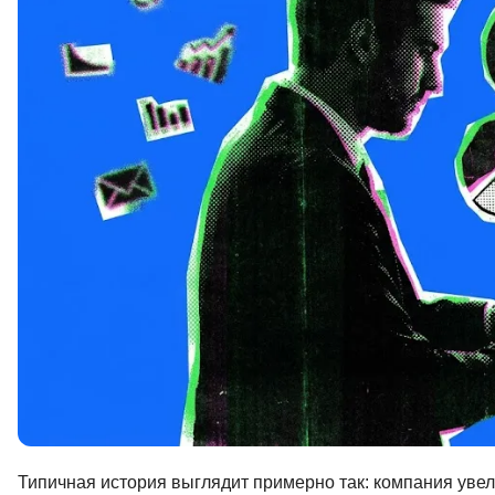
Soft Skills
ДПО
Детям
Типичная история выглядит примерно так: компания увел