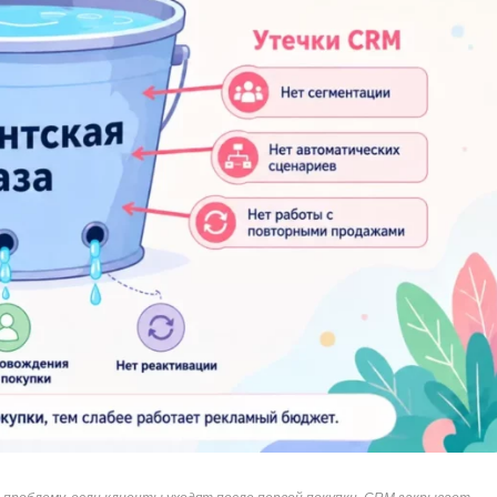
Ruby
Разработка на языке C и C++
RabbitMQ
Разработка на Kotlin
React Native
Разработка игр на Unreal Engine
L
Работа с GIT
Linux
Разработка на языке Swift
LibGDX
Реверс инжиниринг
Робототехника для взрослых
K
Ручное тестирование
Kubernetes
I
М
iOS разработка
Микросервисная
IoT
Т
F
Тестирование иг