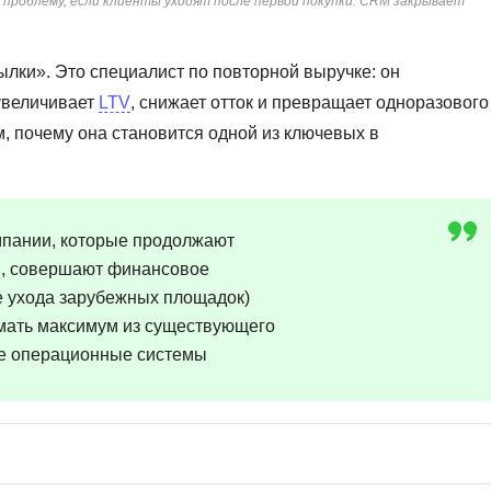
проблему, если клиенты уходят после первой покупки. CRM закрывает
Frontend-разработка
А
FullStack-разработка
Автоматизация 
сылки». Это специалист по повторной выручке: он
Flask
 увеличивает
LTV
, снижает отток и превращает одноразового
Алгоритмы и стр
FastAPI
м, почему она становится одной из ключевых в
Администрирова
D
Архитектор ПО
DevOps
Администрирова
омпании, которые продолжают
Docker
Б
м, совершают финансовое
Dart
е ухода зарубежных площадок)
Белый хакер
Drupal
мать максимум из существующего
Базы данных
DataLens
ые операционные системы
Блокчейн
Delphi
N
B
No-Code разраб
Backend разработка