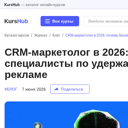
KursHub
— каталог онлайн-курсов
Kurs
Hub
Все курсы
Каталог курсов
Журнал
Блог
CRM-маркетолог в 2026: почему бизн
Разработка
CRM-маркетолог в 2026
специалисты по удержа
Маркетинг
рекламе
Дизайн
#БЛОГ
7 июня 2026
Поделиться
Аналитика
Менеджмент
Иностранные языки