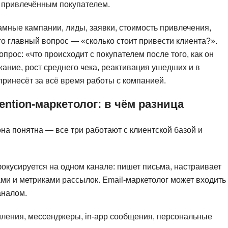
е привлечённым покупателем.
амные кампании, лиды, заявки, стоимость привлечения,
го главный вопрос — «сколько стоит привести клиента?».
рос: «что происходит с покупателем после того, как он
ание, рост среднего чека, реактивация ушедших и в
принесёт за всё время работы с компанией.
ention-маркетолог: в чём разница
на понятна — все три работают с клиентской базой и
фокусируется на одном канале: пишет письма, настраивает
ами и метриками рассылок. Email-маркетолог может входить
аналом.
мления, мессенджеры, in-app сообщения, персональные