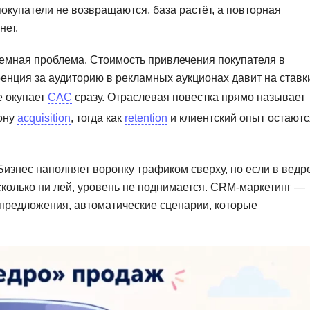
окупатели не возвращаются, база растёт, а повторная
Фреймворк Symf
ASP.NET
нет.
Ansible
T
стемная проблема. Стоимость привлечения покупателя в
Arduino
TypeScript
ренция за аудиторию в рекламных аукционах давит на ставк
Android Studio
Tilda
е окупает
CAC
сразу. Отраслевая повестка прямо называет
Active Directory
ону
acquisition
, тогда как
retention
и клиентский опыт остаютс
Terraform
Apache Airflow
Three.js
Asterisk
Бизнес наполняет воронку трафиком сверху, но если в ведр
V
сколько ни лей, уровень не поднимается. CRM-маркетинг —
API
VR/AR-разработ
 предложения, автоматические сценарии, которые
Р
VMware
Разработка мобильных
Visual Studio Co
приложений
R
Разработка игр
Rust
Разработка игр на Unity