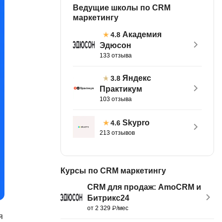
Ведущие школы по CRM
тов
OpenStack
маркетингу
р
OpenCart
Академия
4.8
нет магазина
Эдюсон
Z
133 отзыва
стрирование
Zabbix
Яндекс
3.8
Практикум
H
tJS
103 отзыва
Hadoop
go
Skypro
4.6
M
213 отзывов
js
MS Access
ng
MongoDB
lar
Курсы по CRM маркетингу
MySQL
el
CRM для продаж: AmoCRM и
Битрикс24
Microsoft Azure
er
от 2 329 ₽/мес
MODX
я
s