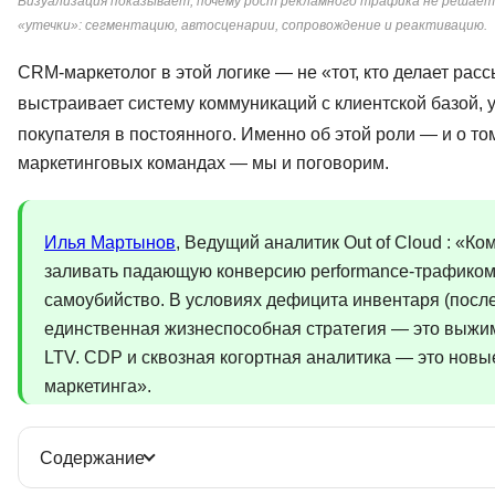
Визуализация показывает, почему рост рекламного трафика не решает 
«утечки»: сегментацию, автосценарии, сопровождение и реактивацию.
CRM-маркетолог в этой логике — не «тот, кто делает рас
выстраивает систему коммуникаций с клиентской базой,
покупателя в постоянного. Именно об этой роли — и о то
маркетинговых командах — мы и поговорим.
Илья Мартынов
, Ведущий аналитик Out of Cloud : «К
заливать падающую конверсию performance-трафико
самоубийство. В условиях дефицита инвентаря (посл
единственная жизнеспособная стратегия — это выжи
LTV. CDP и сквозная когортная аналитика — это нов
маркетинга».
Содержание