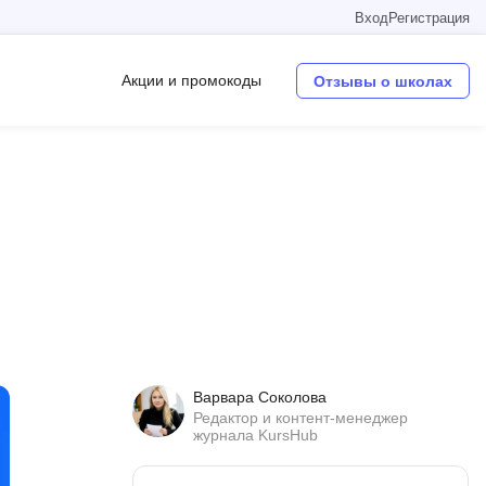
Вход
Регистрация
Акции и промокоды
Отзывы о школах
Операционные системы
W
Wordpress
Webflow
Webpack
O
Варвара Соколова
Oracle SQL
Редактор и контент-менеджер
журнала KursHub
OSINT
в
Objective-C