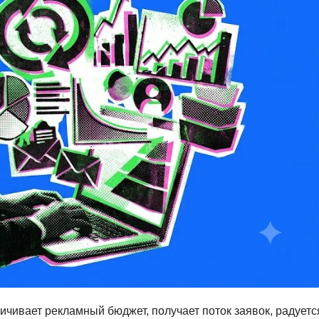
Вайб кодинг
Создание чат-бо
Веб-разработка
Сетевой инжене
Верстка на HTML и CSS
Создание интер
Сетевое админи
J
JavaScript-разработка
Ф
Jira
Фреймворк Reac
jQuery
Фреймворк Djan
Jenkins
Фреймворк Node.
Joomla
Фреймворк Spri
Java Spring Boot
Фреймворк Angu
Фреймворк Larav
A
Фреймворк Flutt
Android-разработка
ичивает рекламный бюджет, получает поток заявок, радуетс
Фреймворк Vue.j
Apache Kafka