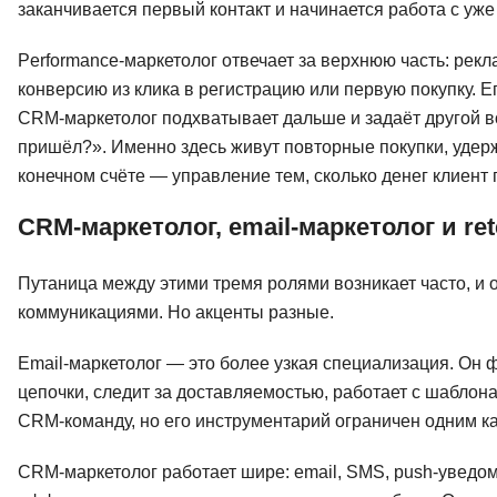
заканчивается первый контакт и начинается работа с уж
Performance-маркетолог отвечает за верхнюю часть: рекл
конверсию из клика в регистрацию или первую покупку. Е
CRM-маркетолог подхватывает дальше и задаёт другой воп
пришёл?». Именно здесь живут повторные покупки, удерж
конечном счёте — управление тем, сколько денег клиент 
CRM-маркетолог, email-маркетолог и ret
Путаница между этими тремя ролями возникает часто, и о
коммуникациями. Но акценты разные.
Email-маркетолог — это более узкая специализация. Он 
цепочки, следит за доставляемостью, работает с шаблон
CRM-команду, но его инструментарий ограничен одним к
CRM-маркетолог работает шире: email, SMS, push-уведо