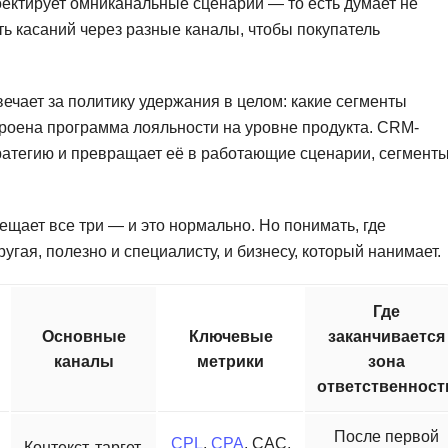
ектирует омниканальные сценарии — то есть думает не
ть касаний через разные каналы, чтобы покупатель
вечает за политику удержания в целом: какие сегменты
строена программа лояльности на уровне продукта. CRM-
тратегию и превращает её в работающие сценарии, сегмент
ещает все три — и это нормально. Но понимать, где
угая, полезно и специалисту, и бизнесу, который нанимает.
Где
Основные
Ключевые
заканчивается
каналы
метрики
зона
ответственност
После первой
CPL
,
CPA
, CAC,
Контекст, таргет,