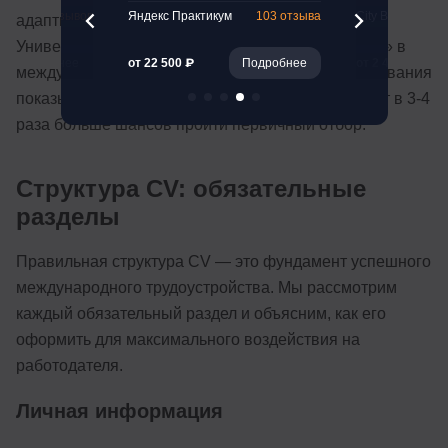
47 отзывов
Яндекс Практикум
103 отзыва
City Business Sc
адаптировано под конкретную возможность.
Универсального документа «на все случаи жизни» в
Подробнее
от 22 500 ₽
Подробнее
от 2 450 ₽
международной практике не существует. Исследования
показывают, что персонализированные CV имеют в 3-4
раза больше шансов пройти первичный отбор.
Структура CV: обязательные
разделы
Правильная структура CV — это фундамент успешного
международного трудоустройства. Мы рассмотрим
каждый обязательный раздел и объясним, как его
оформить для максимального воздействия на
работодателя.
Личная информация