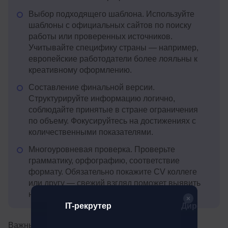
Выбор подходящего шаблона. Используйте
шаблоны с официальных сайтов по поиску
работы или проверенных источников.
Учитывайте специфику страны — например,
европейские работодатели более лояльны к
креативному оформлению.
Составление финальной версии.
Структурируйте информацию логично,
соблюдайте принятые в стране ограничения
по объему. Фокусируйтесь на достижениях с
количественными показателями.
Многоуровневая проверка. Проверьте
грамматику, орфографию, соответствие
формату. Обязательно покажите CV коллеге
или другу — свежий взгляд поможет выявить
неочевидные ошибки.
р
IT-рекрутер
Директор п
Важный момент: каждое CV должно быть