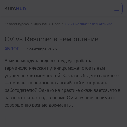
Kurs
Hub
Каталог курсов
Журнал
Блог
CV vs Resume: в чем отличие
CV vs Resume: в чем отличие
#БЛОГ
17 сентября 2025
В мире международного трудоустройства
терминологическая путаница может стоить нам
упущенных возможностей. Казалось бы, что сложного
Разработка
— перевести резюме на английский и отправить
Маркетинг
работодателю? Однако на практике оказывается, что в
разных странах под словами CV и resume понимают
Дизайн
совершенно разные документы.
Аналитика
Менеджмент