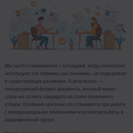
Иностранные языки
Soft Skills
ДПО
Детям
Акции и промокоды
Мы часто сталкиваемся с ситуацией, когда соискатели
Рейтинг онлайн-школ
используют эти термины как синонимы, не подозревая
о существующих различиях. В результате —
неподходящий формат документа, который может
сразу же отсеять кандидата на этапе первичного
отбора. Особенно критично это становится при работе
с международными компаниями или поиске работы в
академической сфере.