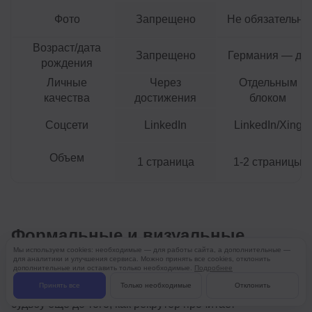
Фото
Запрещено
Не обязательно
Возраст/дата
Запрещено
Германия — да
рождения
Личные
Через
Отдельным
качества
достижения
блоком
Соцсети
LinkedIn
LinkedIn/Xing
Объем
1 страница
1-2 страницы
Формальные и визуальные
требования к CV
Мы используем cookies: необходимые — для работы сайта, а дополнительные —
для аналитики и улучшения сервиса. Можно принять все cookies, отклонить
дополнительные или оставить только необходимые.
Подробнее
Техническое оформление.
CV может определить его
Принять все
Только необходимые
Отклонить
судьбу еще до того, как рекрутер прочитает