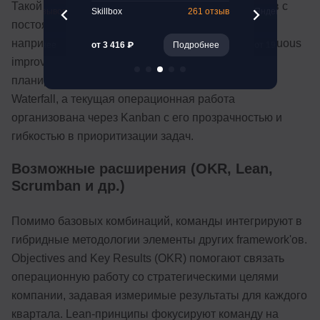
Такой подход особенно эффективен для проектов с
47 отзывов
Skillbox
261 отзыв
Яндекс Практик
постоянным потоком изменений и доработок —
например, в техподдержке продуктов или в continuous
Подробнее
от 3 416 ₽
Подробнее
от 19 000 ₽
improvement инициативах. Верхнеуровневое
планирование и milestone'ы задаются в логике
Waterfall, а текущая операционная работа
организована через Kanban с его прозрачностью и
гибкостью в приоритизации задач.
Возможные расширения (OKR, Lean,
Scrumban и др.)
Помимо базовых комбинаций, команды интегрируют в
гибридные методологии элементы других framework'ов.
Objectives and Key Results (OKR) помогают связать
операционную работу со стратегическими целями
компании, задавая измеримые результаты для каждого
квартала. Lean-принципы фокусируют команду на