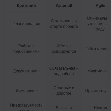
Критерий
Waterfall
Agile
Минимально
Детальное, на
Планирование
уточняется 
старте проекта
ходу
Работа с
Жёстко
Гибко меняют
требованиями
фиксируются
Обязательная и
Документация
Минимальна
подробная
Сложные и
Изменения
Приветствую
дорогие
Предсказуемость
Высокая
Низкая
сроков