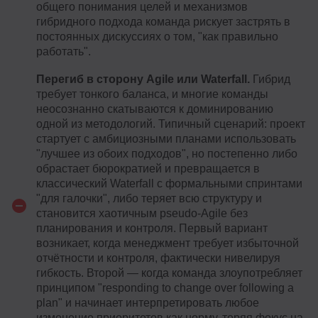
общего понимания целей и механизмов
гибридного подхода команда рискует застрять в
постоянных дискуссиях о том, "как правильно
работать".
Перегиб в сторону Agile или Waterfall.
Гибрид
требует тонкого баланса, и многие команды
неосознанно скатываются к доминированию
одной из методологий. Типичный сценарий: проект
стартует с амбициозными планами использовать
"лучшее из обоих подходов", но постепенно либо
обрастает бюрократией и превращается в
классический Waterfall с формальными спринтами
"для галочки", либо теряет всю структуру и
становится хаотичным pseudo-Agile без
планирования и контроля. Первый вариант
возникает, когда менеджмент требует избыточной
отчётности и контроля, фактически нивелируя
гибкость. Второй — когда команда злоупотребляет
принципом "responding to change over following a
plan" и начинает интерпретировать любое
изменение приоритетов как норму, теряя фокус на