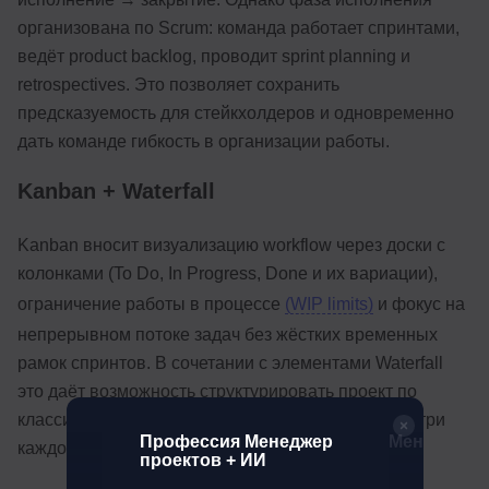
организована по Scrum: команда работает спринтами,
ведёт product backlog, проводит sprint planning и
retrospectives. Это позволяет сохранить
предсказуемость для стейкхолдеров и одновременно
дать команде гибкость в организации работы.
Kanban + Waterfall
Kanban вносит визуализацию workflow через доски с
колонками (To Do, In Progress, Done и их вариации),
ограничение работы в процессе
(WIP limits)
и фокус на
непрерывном потоке задач без жёстких временных
рамок спринтов. В сочетании с элементами Waterfall
это даёт возможность структурировать проект по
классическим фазам, но управлять задачами внутри
ger
Профессия Менеджер
Менеджер 
каждой фазы через kanban-доску.
проектов + ИИ