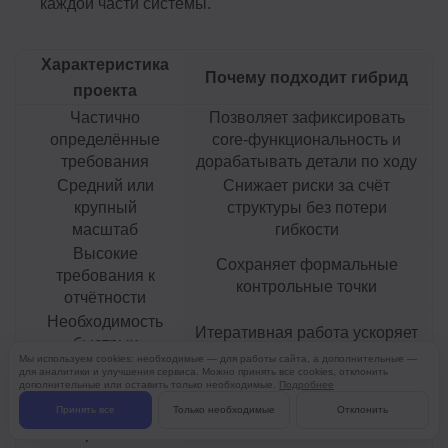
каждой части системы.
Характеристика
Почему подходит гибрид
проекта
Частично
Позволяет зафиксировать
определённые
core-функциональность и
требования
дорабатывать детали по ходу
Средний или
Снижает риски за счёт
крупный
структуры без потери
масштаб
гибкости
Высокие
Сохраняет формальные
требования к
контрольные точки
отчётности
Необходимость
Итеративная работа ускоряет
быстрых
реакцию на рынок
Мы используем cookies: необходимые — для работы сайта, а дополнительные —
изменений
для аналитики и улучшения сервиса. Можно принять все cookies, отклонить
дополнительные или оставить только необходимые.
Подробнее
Разнородные
Даёт возможность применять
компоненты
разные подходы к разным
Принять все
Только необходимые
Отклонить
проекта
частям системы