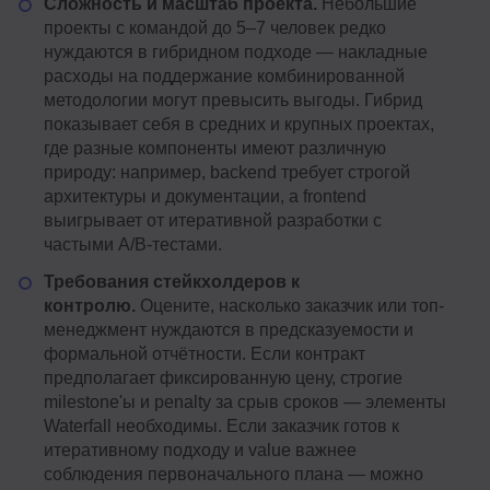
Сложность и масштаб проекта.
Небольшие
проекты с командой до 5–7 человек редко
нуждаются в гибридном подходе — накладные
расходы на поддержание комбинированной
методологии могут превысить выгоды. Гибрид
показывает себя в средних и крупных проектах,
где разные компоненты имеют различную
природу: например, backend требует строгой
архитектуры и документации, а frontend
выигрывает от итеративной разработки с
частыми A/B-тестами.
Требования стейкхолдеров к
контролю.
Оцените, насколько заказчик или топ-
менеджмент нуждаются в предсказуемости и
формальной отчётности. Если контракт
предполагает фиксированную цену, строгие
milestone'ы и penalty за срыв сроков — элементы
Waterfall необходимы. Если заказчик готов к
итеративному подходу и value важнее
соблюдения первоначального плана — можно