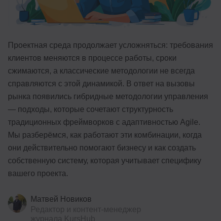
Иностранные языки
Soft Skills
Проектная среда продолжает усложняться: требования
ДПО
клиентов меняются в процессе работы, сроки
сжимаются, а классические методологии не всегда
Детям
справляются с этой динамикой. В ответ на вызовы
Акции и промокоды
рынка появились гибридные методологии управления
— подходы, которые сочетают структурность
Рейтинг онлайн-школ
традиционных фреймворков с адаптивностью Agile.
Мы разберёмся, как работают эти комбинации, когда
они действительно помогают бизнесу и как создать
собственную систему, которая учитывает специфику
вашего проекта.
Матвей Новиков
Редактор и контент-менеджер
журнала KursHub