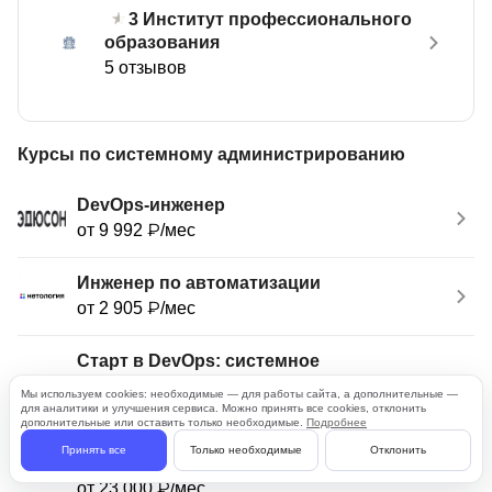
Институт профессионального
3
образования
5 отзывов
Курсы по системному администрированию
DevOps-инженер
от 9 992 ₽/мес
Инженер по автоматизации
от 2 905 ₽/мес
Старт в DevOps: системное
администрирование для начинающих
Мы используем cookies: необходимые — для работы сайта, а дополнительные —
от 3 632 ₽/мес
для аналитики и улучшения сервиса. Можно принять все cookies, отклонить
дополнительные или оставить только необходимые.
Подробнее
Принять все
Только необходимые
Отклонить
DevOps для эксплуатации и разработки
от 23 000 ₽/мес