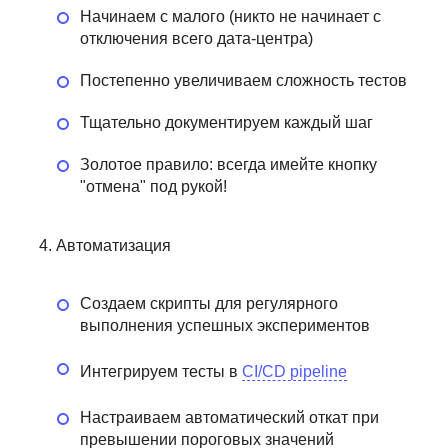
ющих
Начинаем с малого (никто не начинает с
261 отзыв
Яндекс Практикум
103 отзыва
Otus
отключения всего дата-центра)
Подробнее
от 23 000 ₽
Подробнее
от 9 360 ₽
Постепенно увеличиваем сложность тестов
Тщательно документируем каждый шаг
Золотое правило: всегда имейте кнопку
"отмена" под рукой!
Автоматизация
Создаем скрипты для регулярного
выполнения успешных экспериментов
Интегрируем тесты в
CI/CD pipeline
Настраиваем автоматический откат при
превышении пороговых значений