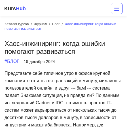
Kurs
Hub
Каталог курсов
Журнал
Блог
Хаос-инжиниринг: когда ошибки
помогают развиваться
Хаос-инжиниринг: когда ошибки
помогают развиваться
#БЛОГ
19 декабря 2024
Представьте себе типичное утро в офисе крупной
Разработка
компании: сотни тысяч транзакций в минуту, миллионы
пользователей онлайн, и вдруг --- бам! --- система
Маркетинг
падает. Знакомая ситуация, не правда ли? По данным
Дизайн
исследований Gartner и IDC, стоимость простоя IT-
систем может варьироваться от нескольких тысяч до
Аналитика
десятков тысяч долларов в минуту, в зависимости от
Менеджмент
индустрии и масштаба бизнеса. Например, для