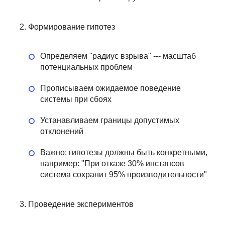
Формирование гипотез
Определяем "радиус взрыва" --- масштаб
потенциальных проблем
Прописываем ожидаемое поведение
системы при сбоях
Устанавливаем границы допустимых
отклонений
Важно: гипотезы должны быть конкретными,
например: "При отказе 30% инстансов
система сохранит 95% производительности"
Ops:
DevOps для
Системны
Проведение экспериментов
эксплуатации и
Администра
рование
разработки
Базовый у