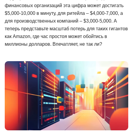
финансовых организаций эта цифра может достигать
Иностранные языки
$5,000-10,000 в минуту, для ритейла – $4,000-7,000, а
Soft Skills
для производственных компаний – $3,000-5,000. А
теперь представьте масштаб потерь для таких гигантов
ДПО
как Amazon, где час простоя может обойтись в
Детям
миллионы долларов. Впечатляет, не так ли?
Акции и промокоды
Рейтинг онлайн-школ