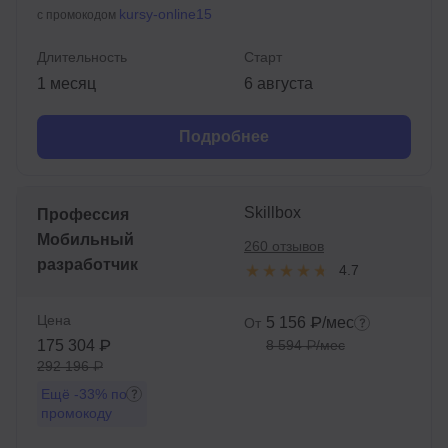
kursy-online15
с промокодом
Длительность
Старт
1 месяц
6 августа
Подробнее
Skillbox
Профессия
Мобильный
260 отзывов
разработчик
4.7
Цена
5 156 ₽/мес
От
175 304 ₽
8 594 ₽/мес
292 196 ₽
Ещё
-33%
по
промокоду