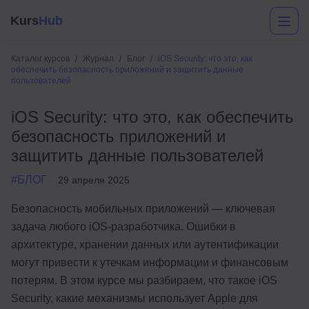
Kurs
Hub
Каталог курсов
Журнал
Блог
iOS Security: что это, как
обеспечить безопасность приложений и защитить данные
пользователей
iOS Security: что это, как обеспечить
безопасность приложений и
защитить данные пользователей
#БЛОГ
29 апреля 2025
Разработка
Безопасность мобильных приложений — ключевая
Маркетинг
задача любого iOS-разработчика. Ошибки в
Дизайн
архитектуре, хранении данных или аутентификации
могут привести к утечкам информации и финансовым
Аналитика
потерям. В этом курсе мы разбираем, что такое iOS
Security, какие механизмы использует Apple для
Менеджмент