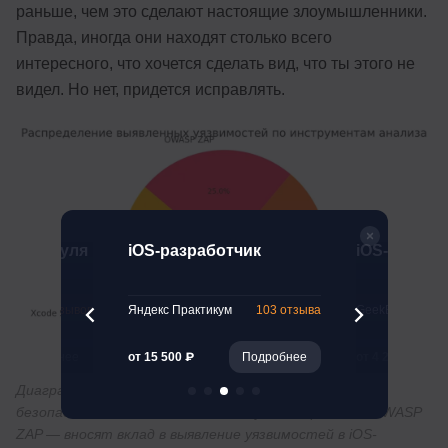
раньше, чем это сделают настоящие злоумышленники.
Правда, иногда они находят столько всего
интересного, что хочется сделать вид, что ты этого не
видел. Но нет, придется исправлять.
тчик с нуля
iOS-разработчик
iOS-разраб
47 отзывов
Яндекс Практикум
103 отзыва
GeekBrains
Подробнее
от 15 500 ₽
Подробнее
от 4 275 ₽
Диаграмма показывает, как различные инструменты
безопасности — Xcode Secure Analyzer, Burp Suite и OWASP
ZAP — вносят вклад в выявление уязвимостей в iOS-