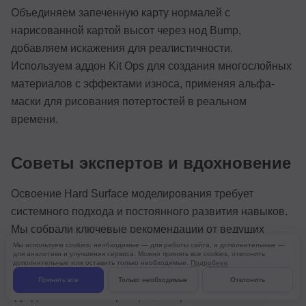
Объединяем запеченную карту нормалей с
нарисованной картой высот через нод Bump,
добавляем искажения для реалистичности.
Используем аддон Kit Ops для создания многослойных
материалов с эффектами износа, применяя альфа-
маски для рисования потертостей в реальном
времени.
Советы экспертов и вдохновение
Освоение Hard Surface моделирования требует
системного подхода и постоянного развития навыков.
Мы собрали ключевые рекомендации от ведущих
специалистов индустрии.
Мы используем cookies: необходимые — для работы сайта, а дополнительные —
для аналитики и улучшения сервиса. Можно принять все cookies, отклонить
дополнительные или оставить только необходимые.
Подробнее
Начинайте с простых форм и чистой топологии —
Принять все
Только необходимые
Отклонить
фундаментальный принцип, который нельзя