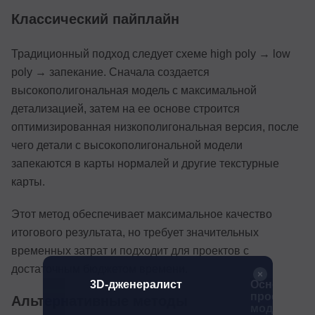
Классический пайплайн
Традиционный подход следует схеме high poly → low
poly → запекание. Сначала создается
высокополигональная модель с максимальной
детализацией, затем на ее основе строится
оптимизированная низкополигональная версия, после
чего детали с высокополигональной модели
запекаются в карты нормалей и другие текстурные
карты.
Этот метод обеспечивает максимальное качество
итогового результата, но требует значительных
временных затрат и подходит для проектов с
достаточным бюджетом времени.
атор
3D-дженералист
Основы
проектиров
Альтернативные методы
моделиров