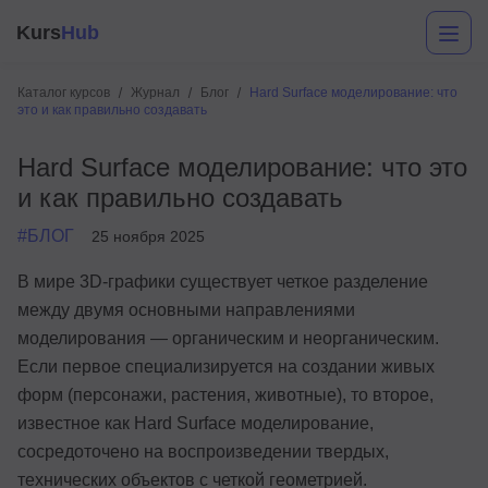
Kurs
Hub
Каталог курсов
Журнал
Блог
Hard Surface моделирование: что
это и как правильно создавать
Hard Surface моделирование: что это
и как правильно создавать
#БЛОГ
25 ноября 2025
В мире 3D-графики существует четкое разделение
Разработка
между двумя основными направлениями
моделирования — органическим и неорганическим.
Маркетинг
Если первое специализируется на создании живых
Дизайн
форм (персонажи, растения, животные), то второе,
известное как Hard Surface моделирование,
Аналитика
сосредоточено на воспроизведении твердых,
Менеджмент
технических объектов с четкой геометрией.