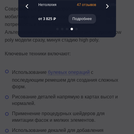
н
133 отзыва
Нетология
47 отзывов
Skillbox
Современные реалии разработки, особенно в
мобильных играх и инди-проектах, диктуют
Подробнее
от 3 825 ₽
Подробнее
от 7 604 ₽
потребность в более быстрых решениях.
Альтернативный подход предполагает создание low
poly модели сразу, минуя стадию high poly.
Ключевые техники включают:
Использование
булевых операций
с
последующим ремешем для создания сложных
форм.
Рисование деталей напрямую в картах высот и
нормалей.
Применение процедурных шейдеров для
имитации фасок и мелких элементов.
Использование декалей для добавления