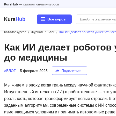
KursHub
— каталог онлайн-курсов
Kurs
Hub
Все курсы
Каталог курсов
Журнал
Блог
Как ИИ делает роботов умнее: от бе
Разработка
Как ИИ делает роботов 
до медицины
Маркетинг
Дизайн
#БЛОГ
5 февраля 2025
Поделиться
Аналитика
Мы живем в эпоху, когда грань между научной фантастик
Искусственный интеллект (ИИ) в робототехнике — это уж
Менеджмент
реальность, которая трансформирует целые отрасли. В о
заданным алгоритмам, современные системы с ИИ способ
Иностранные языки
изменяющимся условиям и принимать автономные реше