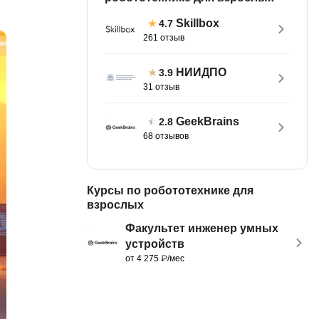
тов
OpenStack
Skillbox
4.7
261 отзыв
р
OpenCart
нет магазина
НИИДПО
3.9
Z
31 отзыв
стрирование
Zabbix
GeekBrains
2.8
H
68 отзывов
tJS
Hadoop
go
M
Курсы по робототехнике для
js
взрослых
MS Access
ng
Факультет инженер умных
MongoDB
lar
устройств
от 4 275 ₽/мес
MySQL
el
Microsoft Azure
er
MODX
s