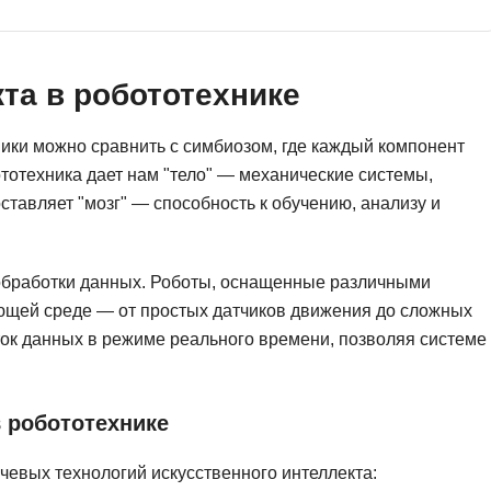
Ruby
Разработка на языке C и C++
RabbitMQ
Разработка на Kotlin
та в робототехнике
React Native
Разработка игр на Unreal Engine
L
Работа с GIT
ники можно сравнить с симбиозом, где каждый компонент
тотехника дает нам "тело" — механические системы,
Linux
Разработка на языке Swift
тавляет "мозг" — способность к обучению, анализу и
LibGDX
Реверс инжиниринг
Робототехника для взрослых
K
 обработки данных. Роботы, оснащенные различными
Ручное тестирование
Kubernetes
щей среде — от простых датчиков движения до сложных
I
ток данных в режиме реального времени, позволяя системе
М
iOS разработка
Микросервисная
IoT
 робототехнике
Т
F
Тестирование иг
чевых технологий искусственного интеллекта: