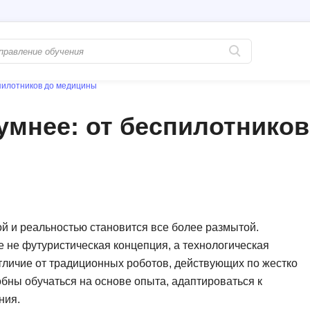
спилотников до медицины
Популярные
PostgreSQL
умнее: от беспилотников
Python-разработка
Pascal
Java-разработка
Postman
QA-тестирование
Perl
Информационная безопасность
Powershell
Разработка на языке C#
PyQt
ой и реальностью становится все более размытой.
е не футуристическая концепция, а технологическая
Системное администрирование
Prometheus
тличие от традиционных роботов, действующих по жестко
Golang-разработка
С
ны обучаться на основе опыта, адаптироваться к
ния.
В
Создание сайто