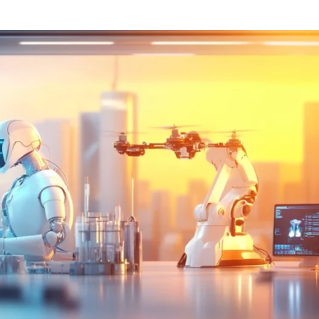
Вайб кодинг
Создание чат-бо
Веб-разработка
Сетевой инжене
Верстка на HTML и CSS
Создание интер
Сетевое админи
J
JavaScript-разработка
Ф
Jira
Фреймворк Reac
jQuery
Фреймворк Djan
Jenkins
Фреймворк Node.
Joomla
Фреймворк Spri
Java Spring Boot
Фреймворк Angu
Фреймворк Larav
A
Фреймворк Flutt
Android-разработка
Фреймворк Vue.j
Apache Kafka