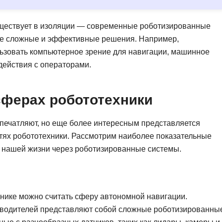
NestJS
Bootstrap
Nginx
 существует в изоляции — современные роботизированные
Bash
Nuxt.js
лее сложные и эффективные решения. Например,
Bubble
ьзовать компьютерное зрение для навигации, машинное
NoSQL
действия с операторами.
0 ... 9
У
1C программирование
Управление разр
сферах робототехники
1С Битрикс
Управление дро
1С Администрирование
впечатляют, но еще более интересным представляется
О
стях робототехники. Рассмотрим наиболее показательные
P
ООП
 нашей жизни через роботизированные системы.
PHP-разработка
ике можно считать сферу автономной навигации.
изводителей представляют собой сложные роботизированны