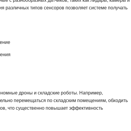
ные с разнообразных датчиков, таких как лидары, камеры и
я различных типов сенсоров позволяет системе получать
рение
жения
номные дроны и складские роботы. Например,
ельно перемещаться по складским помещениям, обходить
ров, что существенно повышает эффективность