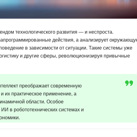
Фреймворк Symf
ASP.NET
Ansible
T
Arduino
TypeScript
ендом технологического развития — и неспроста.
 запрограммированные действия, а анализирует окружающу
Android Studio
Tilda
 поведение в зависимости от ситуации. Такие системы уже
Active Directory
Terraform
логистику и другие сферы, революционизируя привычные
Apache Airflow
Three.js
Asterisk
V
API
интеллект преображает современную
VR/AR-разработ
и их практическое применение, а
Р
VMware
динамичной области. Особое
Разработка мобильных
Visual Studio Co
ИИ в робототехнических системах и
приложений
кономики.
R
Разработка игр
Rust
Разработка игр на Unity