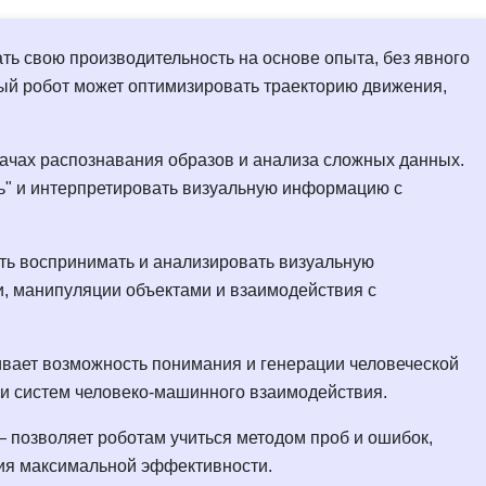
Frontend-разработка
А
FullStack-разработка
ь свою производительность на основе опыта, без явного
Автоматизация 
Flask
й робот может оптимизировать траекторию движения,
Алгоритмы и стр
FastAPI
Администрирова
ачах распознавания образов и анализа сложных данных.
D
Архитектор ПО
ть" и интерпретировать визуальную информацию с
DevOps
Администрирова
Docker
Б
ть воспринимать и анализировать визуальную
Dart
и, манипуляции объектами и взаимодействия с
Белый хакер
Drupal
Базы данных
DataLens
ивает возможность понимания и генерации человеческой
Блокчейн
Delphi
 и систем человеко-машинного взаимодействия.
N
B
— позволяет роботам учиться методом проб и ошибок,
No-Code разраб
ия максимальной эффективности.
Backend разработка