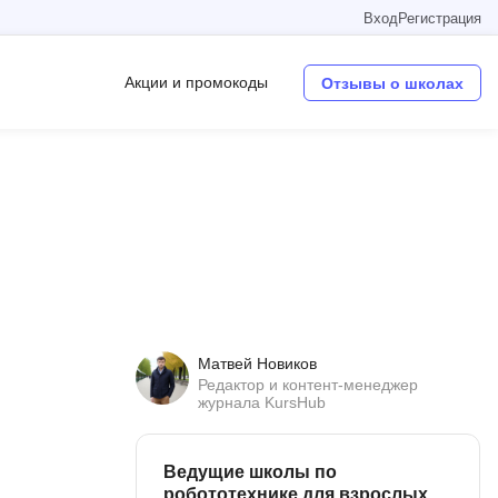
Вход
Регистрация
Акции и промокоды
Отзывы о школах
Операционные системы
W
Wordpress
Webflow
Webpack
Матвей Новиков
O
Редактор и контент-менеджер
журнала KursHub
Oracle SQL
OSINT
Ведущие школы по
в
робототехнике для взрослых
Objective-C