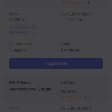
4.8
Цена
4 100 ₽/мес
От
49 200 ₽
6 765 ₽/мес
Ещё
-5%
по
промокоду
Длительность
Старт
3 недели
6 октября
Подробнее
Skillbox
MS Office и
инструменты Google
261 отзыв
4.7
Цена
5 604 ₽/мес
От