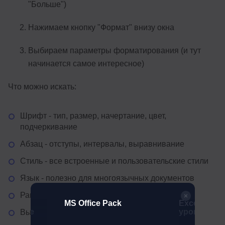
"Больше")
Нажимаем кнопку "Формат" внизу окна
Выбираем параметры форматирования (и тут
начинается самое интересное)
Что можно искать:
Шрифт - тип, размер, начертание, цвет,
подчеркивание
Абзац - отступы, интервалы, выравнивание
Стиль - все встроенные и пользовательские стили
Язык - полезно для многоязычных документов
Рамки - для любителей украшать текст
MS Office Pack
Excel: Про
ы Google
уровень
Выделение цветом - находка для редакторов