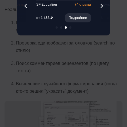
261 отзыв
SF Education
74 отзыва
Бруноям
Реальные кейсы использования:
Подробнее
от 1 458 ₽
Подробнее
Цена 16 900 ₽
Поиск всех цитат в документе (если они
оформлены курсивом)
Проверка единообразия заголовков (search по
стилю)
Поиск комментариев рецензентов (по цвету
текста)
Выявление случайного форматирования (когда
кто-то решил "украсить" документ)