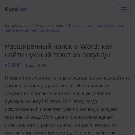
Kurs
Hub
Каталог курсов
Журнал
Блог
Расширенный поиск в Word: как
найти нужный текст за секунды
Расширенный поиск в Word: как
найти нужный текст за секунды
#БЛОГ
1 мая 2025
Признайтесь честно - сколько раз вы пытались найти то
Разработка
самое важное предложение в 100-страничном
документе, перелистывая его вручную, словно
Маркетинг
бумажную книгу? И это в 2024 году, когда
Дизайн
искусственный интеллект уже пишет код и создаёт
картины! А ведь Word давно оснастили мощным
Аналитика
поисковым инструментарием, который почему-то
Менеджмент
многие упорно игнорируют (да, я о вас, любители