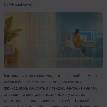
Ctrl+PageDown).
Иностранные языки
Soft Skills
ДПО
Детям
Акции и промокоды
Рейтинг онлайн-школ
Как опытный пользователь, который провёл немало
часов в борьбе с массивными документами
(приходилось работать и с техдокументацией на 500
страниц - то ещё удовольствие), могу сказать:
грамотное использование search в Word способно
сократить время работы с текстом в разы. И речь не