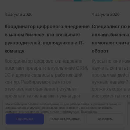
4 августа 2026
4 августа 2026
Координатор цифрового внедрения
Специалист по 
в малом бизнесе: кто связывает
онлайн-бизнеса:
руководителей, подрядчиков и IT-
помогают счита
команду
оборот
Координатор цифрового внедрения
Курсы по юнит-э
помогает превратить купленные CRM,
научить считать 
1С и другие сервисы в работающий
программы дейст
контур. Разбираемся, за что он
нужные навыки? 
отвечает, как оценивает результат
должно входить в
проекта и какие навыки нужны для
инструменты потр
входа в профессию.
собрать первый п
Мы используем cookies: необходимые — для работы сайта, а дополнительные —
для аналитики и улучшения сервиса. Можно принять все cookies, отклонить
дополнительные или оставить только необходимые.
Подробнее
Принять все
Только необходимые
Отклонить