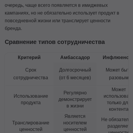
очередь, чаще всего появляется в имиджевых
кампаниях, но не обязательно использует продукт в
повседневной жизни или транслирует ценности
бренда.
Сравнение типов сотрудничества
Критерий
Амбассадор
Инфлюенсе
Срок
Долгосрочный
Может быть
сотрудничества
(от 6 месяцев)
разовым
Может
Регулярно
Использование
использоват
демонстрирует
продукта
только для
в жизни
контента
Является
Не обязатель
Транслирование
носителем
разделяет
ценностей
ценностей
ценности