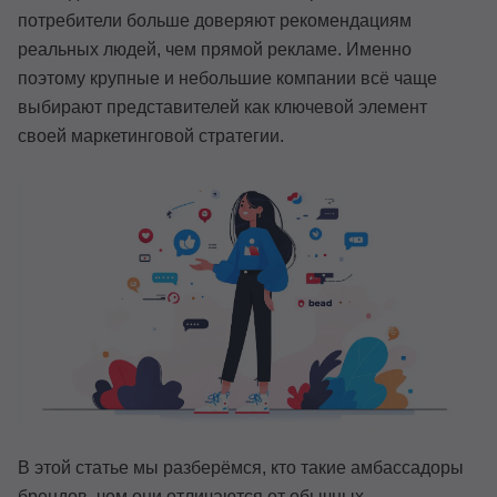
потребители больше доверяют рекомендациям
Иностранные языки
реальных людей, чем прямой рекламе. Именно
Soft Skills
поэтому крупные и небольшие компании всё чаще
выбирают представителей как ключевой элемент
ДПО
своей маркетинговой стратегии.
Детям
Акции и промокоды
Рейтинг онлайн-школ
В этой статье мы разберёмся, кто такие амбассадоры
брендов, чем они отличаются от обычных