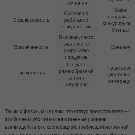
компании
Может
Обычно не
продвигать
Эксклюзивность
работает с
конкурирующ
конкурентами
бренды
Высокая, часто
участвует в
Вовлеченность
Средняя
разработке
продуктов
Создает
Чаще всего
разнообразный
Тип контента
однотипные
контент
интеграции
регулярно
Таким образом, мы видим, что статус представителя —
это более глубокий и ответственный уровень
взаимодействия с корпорацией, требующий искренней
приверженности его философии и продуктам. Именно