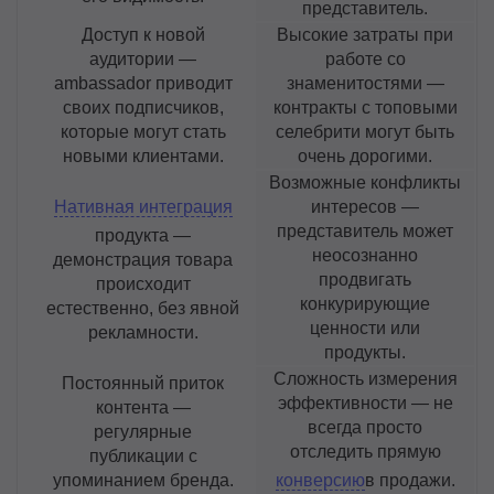
представитель.
Доступ к новой
Высокие затраты при
аудитории —
работе со
ambassador приводит
знаменитостями —
своих подписчиков,
контракты с топовыми
которые могут стать
селебрити могут быть
новыми клиентами.
очень дорогими.
Возможные конфликты
Нативная интеграция
интересов —
представитель может
продукта —
неосознанно
демонстрация товара
продвигать
происходит
конкурирующие
естественно, без явной
ценности или
рекламности.
продукты.
Сложность измерения
Постоянный приток
эффективности — не
контента —
всегда просто
регулярные
отследить прямую
публикации с
упоминанием бренда.
конверсию
в продажи.