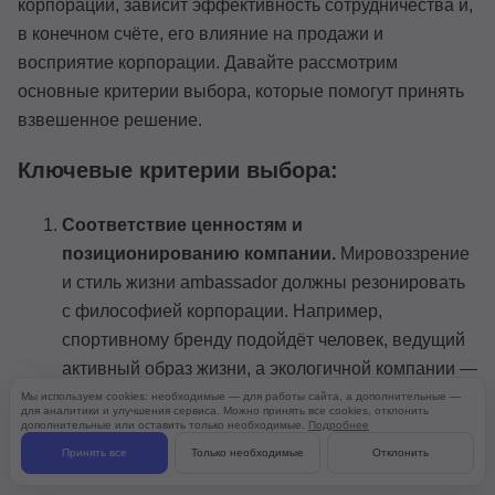
корпорации, зависит эффективность сотрудничества и,
в конечном счёте, его влияние на продажи и
восприятие корпорации. Давайте рассмотрим
основные критерии выбора, которые помогут принять
взвешенное решение.
Ключевые критерии выбора:
Соответствие ценностям и
позиционированию компании.
Мировоззрение
и стиль жизни ambassador должны резонировать
с философией корпорации. Например,
спортивному бренду подойдёт человек, ведущий
активный образ жизни, а экологичной компании —
тот, кто разделяет ценности устойчивого развития.
Мы используем cookies: необходимые — для работы сайта, а дополнительные —
для аналитики и улучшения сервиса. Можно принять все cookies, отклонить
дополнительные или оставить только необходимые.
Подробнее
Релевантность целевой аудитории.
Аудитория
Принять все
Только необходимые
Отклонить
потенциального амбассадора должна