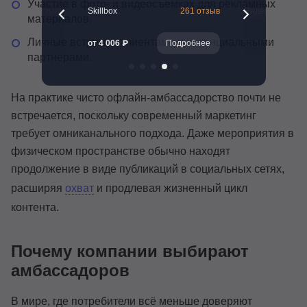
Участие в фото- и видеосъемках для рекламных
н
132 отзыва
Skillbox
261 отзыв
Яндекс Практик
материалов.
Личные встречи с клиентами и потенциальными
Подробнее
от 4 006 ₽
Подробнее
от 16 000 ₽
партнерами.
На практике чисто офлайн-амбассадорство почти не
встречается, поскольку современный маркетинг
требует омниканального подхода. Даже мероприятия в
физическом пространстве обычно находят
продолжение в виде публикаций в социальных сетях,
расширяя
охват
и продлевая жизненный цикл
контента.
Почему компании выбирают
амбассадоров
В мире, где потребители всё меньше доверяют