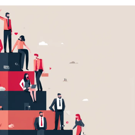
Вайб кодинг
Создание чат-бо
Веб-разработка
Сетевой инжене
Верстка на HTML и CSS
Создание интер
Сетевое админи
J
JavaScript-разработка
Ф
Jira
Фреймворк Reac
jQuery
Фреймворк Djan
Jenkins
Фреймворк Node.
Joomla
Фреймворк Spri
Java Spring Boot
Фреймворк Angu
Фреймворк Larav
A
Фреймворк Flutt
Android-разработка
Фреймворк Vue.j
Apache Kafka