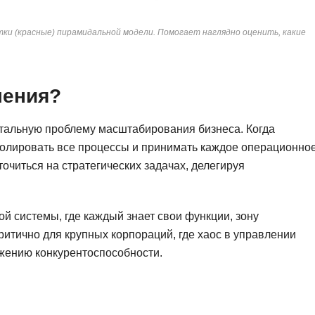
ки (красные) пирамидальной модели. Помогает наглядно оценить, какие
ления?
тальную проблему масштабирования бизнеса. Когда
тролировать все процессы и принимать каждое операционно
читься на стратегических задачах, делегируя
й системы, где каждый знает свои функции, зону
ритично для крупных корпораций, где хаос в управлении
жению конкурентоспособности.