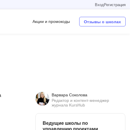
Вход
Регистрация
Акции и промокоды
Отзывы о школах
Операционные системы
W
Wordpress
Webflow
Webpack
Варвара Соколова
а
O
Редактор и контент-менеджер
журнала KursHub
Oracle SQL
OSINT
Ведущие школы по
в
управлению проектами
Objective-C