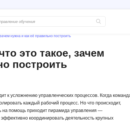
 зачем нужна и как её правильно построить
Популярные
PostgreSQL
то это такое, зачем
Python-разработка
Pascal
но построить
Java-разработка
Postman
QA-тестирование
Perl
Информационная безопасность
Powershell
Разработка на языке C#
PyQt
ит к усложнению управленческих процессов. Когда команд
ролировать каждый рабочий процесс. Но что происходит,
Системное администрирование
Prometheus
есь на помощь приходит пирамида управления —
Golang-разработка
С
т эффективно координировать деятельность крупных
В
Создание сайто