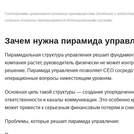
Гистограмма сравнивает основные преимущества (зелёные) и недостат
сильные стороны перекрываются потенциальными рисками.
Зачем нужна пирамида управ
Пирамидальная структура управления решает фундамен
компания растет, руководитель физически не может кон
решение. Пирамида управления позволяет CEO сосредото
операционные вопросы нижестоящим уровням.
Основная цель такой структуры — создание упорядоченно
ответственности и каналы коммуникации. Это особенно к
может привести к серьезным финансовым потерям и сни
Проблемы, которые решает пирамида управления: