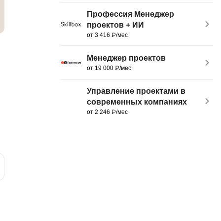
MATLAB
ony
Профессия Менеджер
проектов + ИИ
MS SQL
от 3 416 ₽/мес
C
Менеджер проектов
Cisco
от 19 000 ₽/мес
CI/CD
Управление проектами в
CentOS
современных компаниях
от 2 246 ₽/мес
ClickHouse
П
ка
Пентест
Промпт инжиниринг
de
Программная инженерия
Парсинг