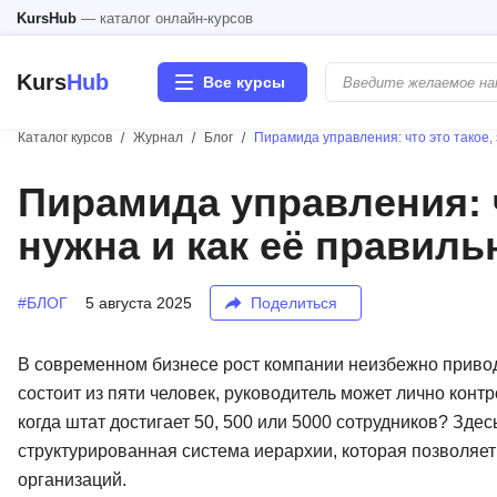
KursHub
— каталог онлайн-курсов
Kurs
Hub
Все курсы
Каталог курсов
Журнал
Блог
Пирамида управления: что это такое,
Разработка
Пирамида управления: ч
нужна и как её правиль
Маркетинг
Дизайн
#БЛОГ
5 августа 2025
Поделиться
Аналитика
В современном бизнесе рост компании неизбежно привод
состоит из пяти человек, руководитель может лично конт
Менеджмент
когда штат достигает 50, 500 или 5000 сотрудников? Зд
структурированная система иерархии, которая позволяе
Иностранные языки
организаций.