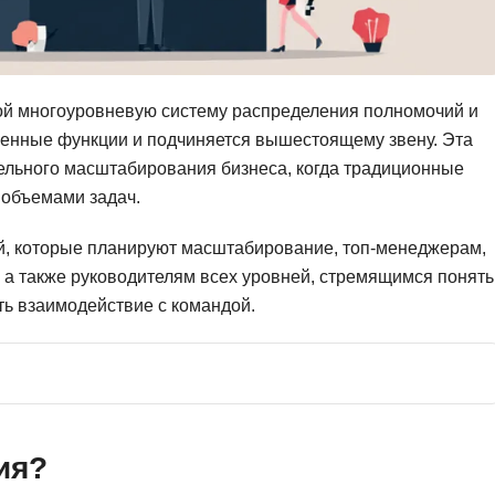
Фреймворк Symf
ASP.NET
Ansible
T
ой многоуровневую систему распределения полномочий и
Arduino
TypeScript
ленные функции и подчиняется вышестоящему звену. Эта
Android Studio
Tilda
тельного масштабирования бизнеса, когда традиционные
Active Directory
Terraform
 объемами задач.
Apache Airflow
Three.js
й, которые планируют масштабирование, топ-менеджерам,
Asterisk
V
 также руководителям всех уровней, стремящимся понять
API
ть взаимодействие с командой.
VR/AR-разработ
Р
VMware
Разработка мобильных
Visual Studio Co
приложений
R
Разработка игр
ия?
Rust
Разработка игр на Unity