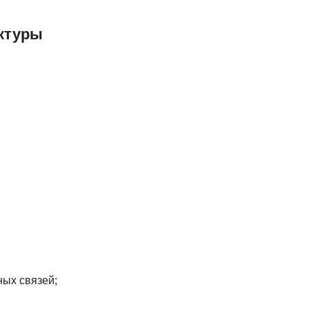
Frontend-разработка
А
FullStack-разработка
ктуры
Автоматизация 
Flask
Алгоритмы и стр
FastAPI
Администрирова
D
Архитектор ПО
DevOps
Администрирова
Docker
Б
Dart
Белый хакер
Drupal
Базы данных
DataLens
Блокчейн
Delphi
N
B
ных связей;
No-Code разраб
Backend разработка