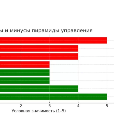
NestJS
Bootstrap
Nginx
Bash
Nuxt.js
Bubble
NoSQL
0 ... 9
У
1C программирование
Управление разр
1С Битрикс
Управление дро
1С Администрирование
О
P
ООП
PHP-разработка