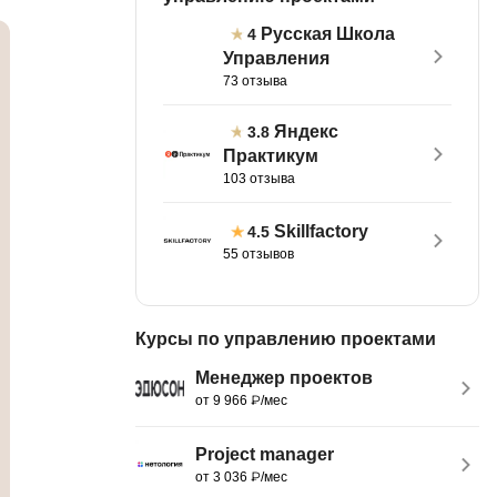
тов
Русская Школа
OpenStack
4
Управления
р
OpenCart
73 отзыва
нет магазина
Z
Яндекс
3.8
стрирование
Практикум
Zabbix
103 отзыва
H
tJS
Skillfactory
4.5
Hadoop
55 отзывов
go
M
js
MS Access
ng
Курсы по управлению проектами
MongoDB
lar
Менеджер проектов
от 9 966 ₽/мес
MySQL
el
Microsoft Azure
er
Project manager
от 3 036 ₽/мес
MODX
s