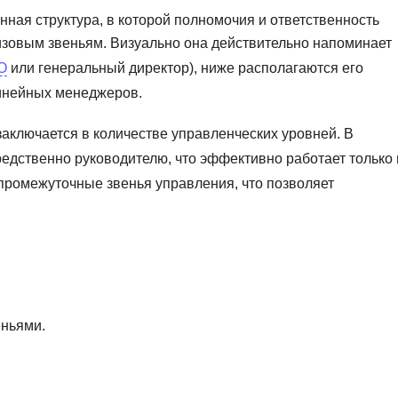
Ruby
ная структура, в которой полномочия и ответственность
Разработка на языке C и C++
изовым звеньям. Визуально она действительно напоминает
RabbitMQ
Разработка на Kotlin
O
или генеральный директор), ниже располагаются его
React Native
Разработка игр на Unreal Engine
линейных менеджеров.
L
Работа с GIT
аключается в количестве управленческих уровней. В
Linux
Разработка на языке Swift
едственно руководителю, что эффективно работает только 
LibGDX
Реверс инжиниринг
промежуточные звенья управления, что позволяет
Робототехника для взрослых
K
Ручное тестирование
Kubernetes
I
М
iOS разработка
Микросервисная
ньями.
IoT
Т
F
Тестирование иг