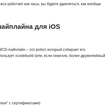
NestJS
все работает как часы, вы будете удивляться, как вообще
Bootstrap
Nginx
Bash
Nuxt.js
Bubble
пайплайна для iOS
NoSQL
0 ... 9
У
1C программирование
Управление разр
1С Битрикс
I/CD-пайплайн – это робот, который собирает его
Управление дро
1С Администрирование
пользует xcodebuild (или, если повезло, более дружелюбны
О
P
ООП
PHP-разработка
елое" с сертификатами)