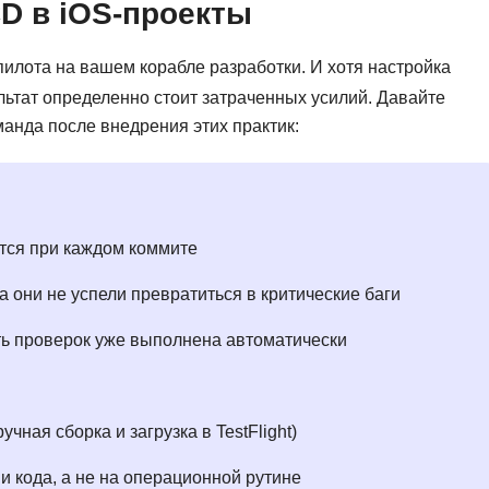
D в iOS-проекты
Ruby
Разработка на языке C и C++
RabbitMQ
Разработка на Kotlin
опилота на вашем корабле разработки. И хотя настройка
React Native
ультат определенно стоит затраченных усилий. Давайте
Разработка игр на Unreal Engine
анда после внедрения этих практик:
L
Работа с GIT
Linux
Разработка на языке Swift
LibGDX
Реверс инжиниринг
тся при каждом коммите
Робототехника для взрослых
K
Ручное тестирование
 они не успели превратиться в критические баги
Kubernetes
I
сть проверок уже выполнена автоматически
М
iOS разработка
Микросервисная
IoT
Т
ная сборка и загрузка в TestFlight)
F
Тестирование иг
и кода, а не на операционной рутине