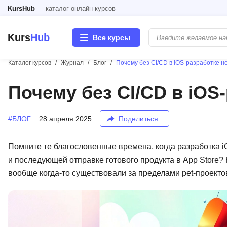
KursHub
— каталог онлайн-курсов
Kurs
Hub
Все курсы
Каталог курсов
Журнал
Блог
Почему без CI/CD в iOS-разработке н
Разработка
Почему без CI/CD в iOS
Маркетинг
#БЛОГ
28 апреля 2025
Поделиться
Дизайн
Помните те благословенные времена, когда разработка 
Аналитика
и последующей отправке готового продукта в App Store? 
вообще когда-то существовали за пределами pet-проектов
Менеджмент
Иностранные языки