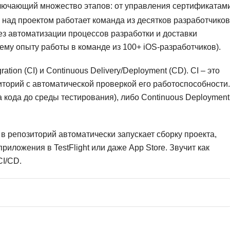
ключающий множество этапов: от управления сертификатам
Фреймворк Symf
ASP.NET
 над проектом работает команда из десятков разработчиков
ез автоматизации процессов разработки и доставки
Ansible
T
ему опыту работы в команде из 100+ iOS-разработчиков).
Arduino
TypeScript
Android Studio
Tilda
tion (CI) и Continuous Delivery/Deployment (CD). CI – это
торий с автоматической проверкой его работоспособности.
Active Directory
Terraform
а кода до среды тестирования), либо Continuous Deployment
Apache Airflow
Three.js
Asterisk
V
 в репозиторий автоматически запускает сборку проекта,
API
VR/AR-разработ
приложения в TestFlight или даже App Store. Звучит как
CI/CD.
Р
VMware
Разработка мобильных
Visual Studio Co
приложений
R
Разработка игр
Rust
Разработка игр на Unity