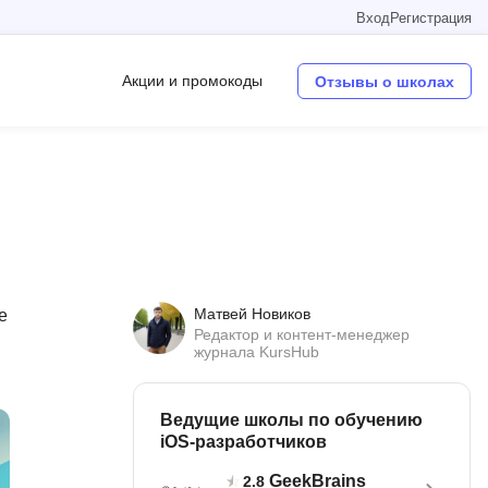
Вход
Регистрация
Акции и промокоды
Отзывы о школах
Операционные системы
W
Wordpress
Webflow
Матвей Новиков
e
Webpack
Редактор и контент-менеджер
журнала KursHub
O
Oracle SQL
Ведущие школы по обучению
iOS-разработчиков
OSINT
в
GeekBrains
2.8
Objective-C