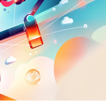
Вайб кодинг
Создание чат-бо
Веб-разработка
Сетевой инжене
Верстка на HTML и CSS
Создание интер
Сетевое админи
J
JavaScript-разработка
Ф
Jira
Фреймворк Reac
jQuery
Фреймворк Djan
Jenkins
Фреймворк Node.
Joomla
Фреймворк Spri
Java Spring Boot
Фреймворк Angu
Фреймворк Larav
A
Фреймворк Flutt
Android-разработка
Фреймворк Vue.j
Apache Kafka