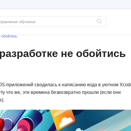
е обойтись
Популярные
PostgreSQL
-разработке не обойтись
Python-разработка
Pascal
Java-разработка
Postman
QA-тестирование
Perl
Информационная безопасность
iOS-приложений сводилась к написанию кода в уютном Xcod
Powershell
Ну что же, эти времена безвозвратно прошли (если они
Разработка на языке C#
PyQt
).
Системное администрирование
Prometheus
Golang-разработка
С
В
Создание сайто