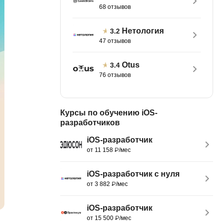
68 отзывов
тов
OpenStack
р
Нетология
3.2
OpenCart
47 отзывов
нет магазина
Z
стрирование
Otus
3.4
Zabbix
76 отзывов
H
tJS
Hadoop
Курсы по обучению iOS-
go
разработчиков
M
js
iOS-разработчик
MS Access
ng
от 11 158 ₽/мес
MongoDB
lar
iOS-разработчик с нуля
MySQL
el
от 3 882 ₽/мес
Microsoft Azure
er
iOS-разработчик
MODX
s
от 15 500 ₽/мес