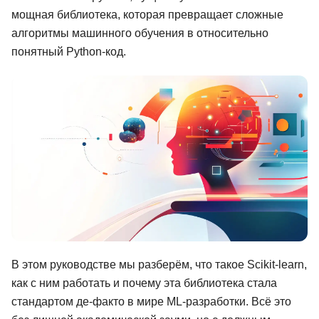
мощная библиотека, которая превращает сложные
Иностранные языки
алгоритмы машинного обучения в относительно
Soft Skills
понятный Python-код.
ДПО
Детям
Акции и промокоды
Рейтинг онлайн-школ
В этом руководстве мы разберём, что такое Scikit-learn,
как с ним работать и почему эта библиотека стала
стандартом де-факто в мире ML-разработки. Всё это