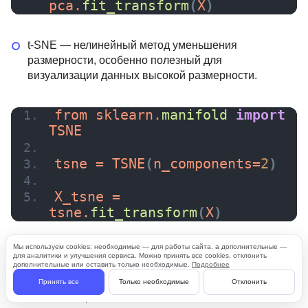
pca.
fit_transform
(
X
)
t-SNE — нелинейный метод уменьшения
размерности, особенно полезный для
визуализации данных высокой размерности.
from sklearn.
manifold
import
TSNE
tsne = 
TSNE
(
n_components=
2
)
X_tsne = 
tsne.
fit_transform
(
X
)
Эти методы особенно полезны, когда вы хотите
Мы используем cookies: необходимые — для работы сайта, а дополнительные —
для аналитики и улучшения сервиса. Можно принять все cookies, отклонить
визуализировать данные или ускорить работу
дополнительные или оставить только необходимые.
Подробнее
алгоритмов, которые плохо справляются с большим
Принять все
Только необходимые
Отклонить
количеством признаков.