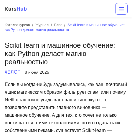
Kurs
Hub
Каталог курсов
Журнал
Блог
Scikit-learn и машинное обучение:
как Python делает магию реальностью
Scikit-learn и машинное обучение:
как Python делает магию
реальностью
#БЛОГ
8 июня 2025
Разработка
Если вы когда-нибудь задумывались, как ваш почтовый
ящик магическим образом фильтрует спам, или почему
Маркетинг
Netflix так точно угадывает ваши киновкусы, то
Дизайн
позвольте представить главного виновника —
машинное обучение. А для тех, кто хочет не только
Аналитика
восхищаться этими технологиями, но и создавать их
Менеджмент
собственными руками, существует Scikit-learn —