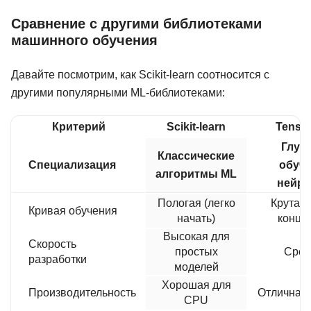
Сравнение с другими библиотеками
машинного обучения
Давайте посмотрим, как Scikit-learn соотносится с
другими популярными ML-библиотеками:
Критерий
Scikit-learn
Tenso
Глуб
Классические
Специализация
обуче
алгоритмы ML
нейро
Пологая (легко
Крутая 
Кривая обучения
начать)
конце
Высокая для
Скорость
простых
Сред
разработки
моделей
Хорошая для
Производительность
Отличная
CPU