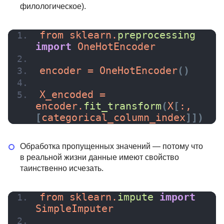
филологическое).
from sklearn.
preprocessing
import
 OneHotEncoder
encoder = 
OneHotEncoder
(
)
X_encoded = 
encoder.
fit_transform
(
X
[
:, 
[
categorical_column_index
]
]
)
Обработка пропущенных значений — потому что
в реальной жизни данные имеют свойство
таинственно исчезать.
from sklearn.
impute
import
SimpleImputer