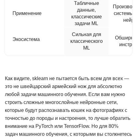
Табличные
Производ
данные,
Применение
системы,
классические
нейро
задачи ML
Сильная для
Обширная
Экосистема
классического
инстру
ML
Как видите, sklearn не пытается быть всем для всех —
это не швейцарский армейский нож для абсолютно
любой задачи машинного обучения. Если вам нужно
строить сложные многослойные нейронные сети,
которые будут распознавать кошек на фотографиях с
точностью до породы и настроения, то лучше обратить
внимание на PyTorch или TensorFlow. Но для 80%
задач машинного обучения, с которыми вы столкнетесь