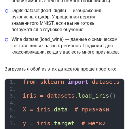
недвижимость с тех пор немного изменились).
Digits dataset (load_digits) — изображения
рукописных цифр. Упрощенная версия
знаменитого MNIST, если вы не готовы
погружаться в глубокое обучение.
Wine dataset (load_wine) — данные о химическом
составе вин из разных регионов. Подходит для
классификации, когда у вас есть много признаков.
Загрузить любой из этих датасетов проще простого:
from sklearn 
import
 datasets
iris = datasets.
load_iris
(
)
X = iris.
data
  # признаки
y = iris.
target
  # метки 