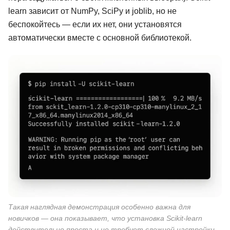
learn зависит от NumPy, SciPy и joblib, но не
беспокойтесь — если их нет, они установятся
автоматически вместе с основной библиотекой.
Такая наглядная демонстрация особенно важна для
аботчик +
Профессия Python-
Python-раз
разработчик + ИИ
новичков — она показывает, что установка Scikit-learn
действительно проста и не требует сложной настройки.