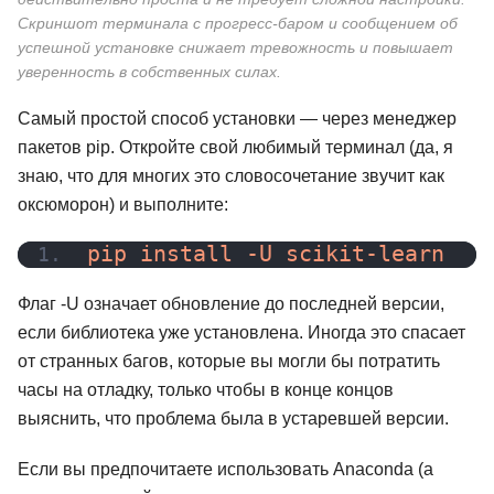
65 отзывов
Skillbox
261 отзыв
Яндекс Практик
Скриншот терминала с прогресс-баром и сообщением об
успешной установке снижает тревожность и повышает
Подробнее
от 4 628 ₽
Подробнее
от 18 500 ₽
уверенность в собственных силах.
Самый простой способ установки — через менеджер
пакетов pip. Откройте свой любимый терминал (да, я
знаю, что для многих это словосочетание звучит как
оксюморон) и выполните:
pip install -U scikit-learn
Флаг -U означает обновление до последней версии,
если библиотека уже установлена. Иногда это спасает
от странных багов, которые вы могли бы потратить
часы на отладку, только чтобы в конце концов
выяснить, что проблема была в устаревшей версии.
Если вы предпочитаете использовать Anaconda (а