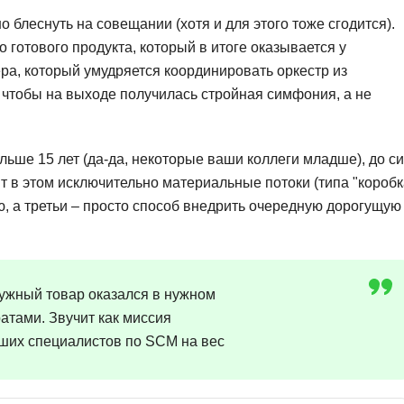
Фреймворк Symf
 блеснуть на совещании (хотя и для этого тоже сгодится).
ASP.NET
готового продукта, который в итоге оказывается у
Ansible
T
ера, который умудряется координировать оркестр из
Arduino
TypeScript
, чтобы на выходе получилась стройная симфония, а не
Android Studio
Tilda
Active Directory
Terraform
льше 15 лет (да-да, некоторые ваши коллеги младше), до с
дят в этом исключительно материальные потоки (типа "короб
Apache Airflow
Three.js
ю, а третьи – просто способ внедрить очередную дорогущую
Asterisk
V
API
VR/AR-разработ
Р
VMware
 нужный товар оказался в нужном
Разработка мобильных
Visual Studio Co
атами. Звучит как миссия
приложений
ших специалистов по SCM на вес
R
Разработка игр
Rust
Разработка игр на Unity