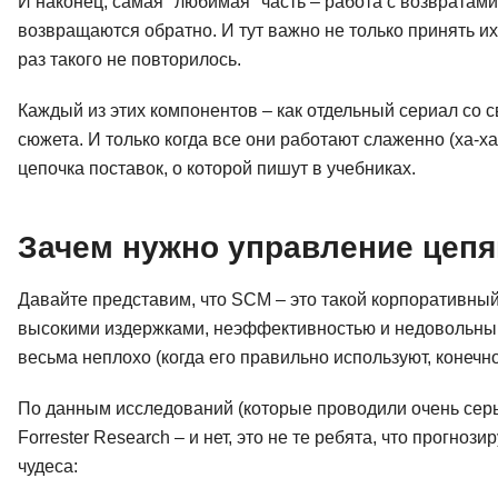
И наконец, самая "любимая" часть – работа с возвратами.
возвращаются обратно. И тут важно не только принять их
раз такого не повторилось.
Каждый из этих компонентов – как отдельный сериал со
сюжета. И только когда все они работают слаженно (ха-х
цепочка поставок, о которой пишут в учебниках.
Зачем нужно управление цепя
Давайте представим, что SCM – это такой корпоративный
высокими издержками, неэффективностью и недовольными
весьма неплохо (когда его правильно используют, конечно
По данным исследований (которые проводили очень сер
Forrester Research – и нет, это не те ребята, что прогн
чудеса: