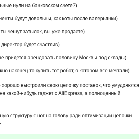
ьные нули на банковском счете?)
иенты будут довольны, как коты после валерьянки)
нты чешут затылок, вы уже продаете)
директор будет счастлив)
е придется арендовать половину Москвы под склады)
о наконец-то купить тот робот, о котором все мечтали)
ко хорошо выстроили свою цепочку поставок, что умудряютс
 не какой-нибудь гаджет с AliExpress, а полноценный
ую структуру с ног на голову ради оптимизации цепочки
.