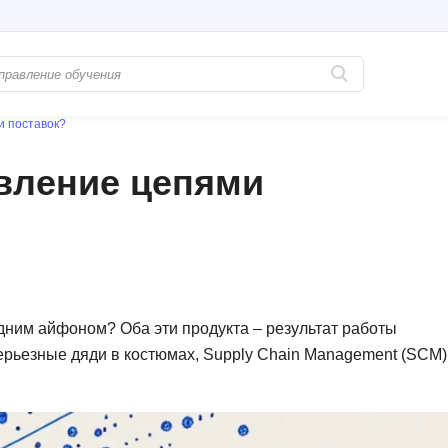
и поставок?
Популярные
PostgreSQL
авление цепями
Python-разработка
Pascal
Java-разработка
Postman
QA-тестирование
Perl
Информационная безопасность
Powershell
Разработка на языке C#
PyQt
дним айфоном? Оба эти продукта – результат работы
серьезные дяди в костюмах, Supply Chain Management (SCM)
Системное администрирование
Prometheus
Golang-разработка
С
В
Создание сайто