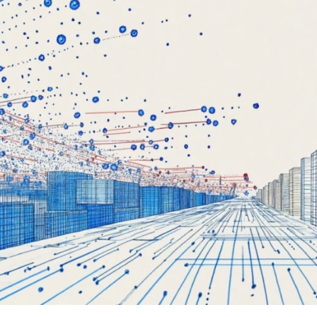
Вайб кодинг
Создание чат-бо
Веб-разработка
Сетевой инжене
Верстка на HTML и CSS
Создание интер
Сетевое админи
J
JavaScript-разработка
Ф
Jira
Фреймворк Reac
jQuery
Фреймворк Djan
Jenkins
Фреймворк Node.
Joomla
Фреймворк Spri
Java Spring Boot
Фреймворк Angu
Фреймворк Larav
A
Фреймворк Flutt
Android-разработка
Фреймворк Vue.j
Apache Kafka