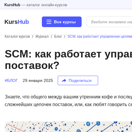
KursHub
— каталог онлайн-курсов
Kurs
Hub
Все курсы
Каталог курсов
Журнал
Блог
SCM: как работает управление цепям
Разработка
SCM: как работает упр
поставок?
Маркетинг
Дизайн
#БЛОГ
29 января 2025
Поделиться
Аналитика
Знаете, что общего между вашим утренним кофе и после
сложнейших цепочек поставок, или, как любят говорить 
Менеджмент
Иностранные языки