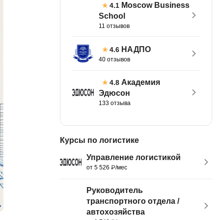
Moscow Business
4.1
тов
OpenStack
School
11 отзывов
р
OpenCart
нет магазина
НАДПО
4.6
Z
40 отзывов
стрирование
Zabbix
Академия
4.8
H
Эдюсон
tJS
133 отзыва
Hadoop
go
M
js
Курсы по логистике
MS Access
ng
Управление логистикой
MongoDB
lar
от 5 526 ₽/мес
MySQL
el
Руководитель
Microsoft Azure
er
транспортного отдела /
автохозяйства
MODX
s