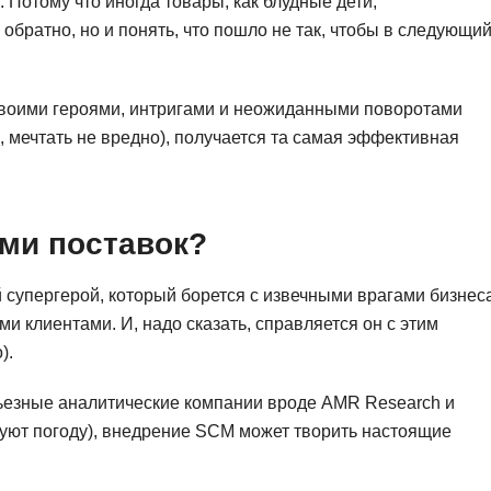
 Потому что иногда товары, как блудные дети,
NestJS
Bootstrap
 обратно, но и понять, что пошло не так, чтобы в следующи
Nginx
Bash
Nuxt.js
Bubble
 своими героями, интригами и неожиданными поворотами
NoSQL
а, мечтать не вредно), получается та самая эффективная
0 ... 9
У
1C программирование
Управление разр
1С Битрикс
ми поставок?
Управление дро
1С Администрирование
О
 супергерой, который борется с извечными врагами бизнеса
P
 клиентами. И, надо сказать, справляется он с этим
ООП
PHP-разработка
).
ьезные аналитические компании вроде AMR Research и
озируют погоду), внедрение SCM может творить настоящие