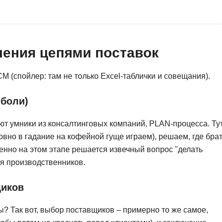
Ruby
Разработка на языке C и C++
RabbitMQ
Разработка на Kotlin
React Native
Разработка игр на Unreal Engine
ения цепями поставок
L
Работа с GIT
M (спойлер: там не только Excel-таблички и совещания).
Linux
Разработка на языке Swift
LibGDX
Реверс инжиниринг
 боли)
Робототехника для взрослых
K
ают умники из консалтинговых компаний, PLAN-процесса. Ту
Ручное тестирование
Kubernetes
овно в гадание на кофейной гуще играем), решаем, где бра
менно на этом этапе решается извечный вопрос "делать
I
М
ля производственников.
iOS разработка
Микросервисная
щиков
IoT
Т
F
? Так вот, выбор поставщиков – примерно то же самое,
Тестирование иг