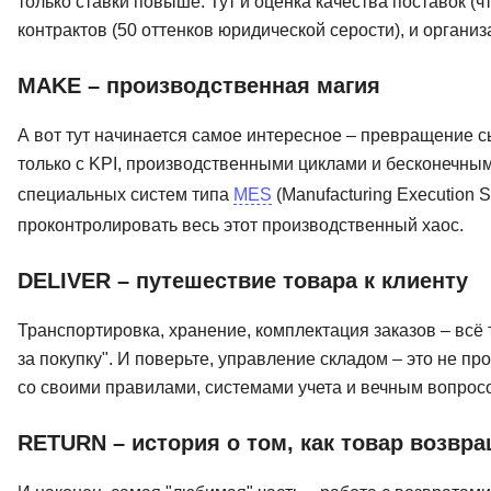
только ставки повыше. Тут и оценка качества поставок (
контрактов (50 оттенков юридической серости), и организ
MAKE – производственная магия
А вот тут начинается самое интересное – превращение сыр
только с KPI, производственными циклами и бесконечным
специальных систем типа
MES
(Manufacturing Execution 
проконтролировать весь этот производственный хаос.
DELIVER – путешествие товара к клиенту
Транспортировка, хранение, комплектация заказов – всё т
за покупку". И поверьте, управление складом – это не п
со своими правилами, системами учета и вечным вопросо
RETURN – история о том, как товар возвр