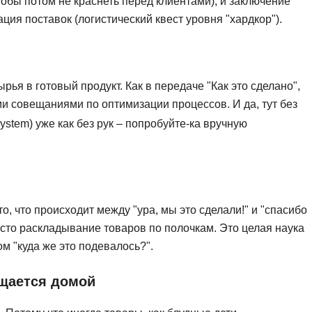
чтобы потом не краснеть перед клиентами), и заключение
Frontend-разработка
А
ация поставок (логистический квест уровня "хардкор").
FullStack-разработка
Автоматизация 
Flask
Алгоритмы и стр
FastAPI
ья в готовый продукт. Как в передаче "Как это сделано",
Администрирова
и совещаниями по оптимизации процессов. И да, тут без
D
Архитектор ПО
System) уже как без рук – попробуйте-ка вручную
DevOps
Администрирова
Docker
Б
Dart
Белый хакер
Drupal
о, что происходит между "ура, мы это сделали!" и "спасибо
Базы данных
DataLens
росто раскладывание товаров по полочкам. Это целая наука
Блокчейн
м "куда же это подевалось?".
Delphi
N
B
ащается домой
No-Code разраб
Backend разработка