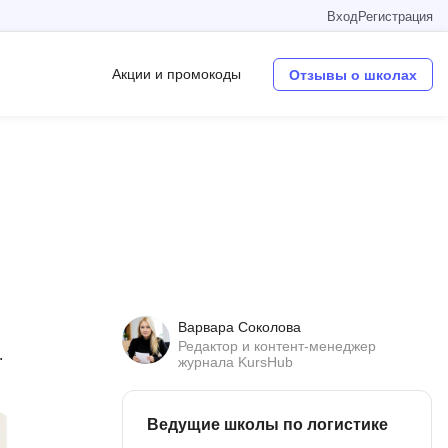
Вход
Регистрация
Акции и промокоды
Отзывы о школах
Операционные системы
W
Wordpress
Webflow
Webpack
Варвара Соколова
O
Редактор и контент-менеджер
.
журнала KursHub
Oracle SQL
OSINT
Ведущие школы по логистике
в
Objective-C