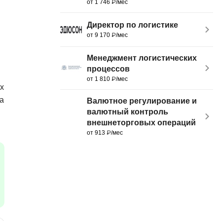
от 1 746 ₽/мес
MATLAB
ony
Директор по логистике
MS SQL
от 9 170 ₽/мес
C
Менеджмент логистических
Cisco
процессов
от 1 810 ₽/мес
CI/CD
их
CentOS
ка
Валютное регулирование и
валютный контроль
ClickHouse
внешнеторговых операций
от 913 ₽/мес
П
ка
Пентест
Промпт инжиниринг
de
Программная инженерия
Парсинг