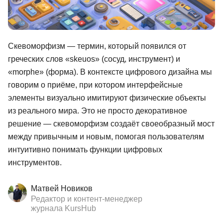
Иностранные языки
Soft Skills
Скевоморфизм — термин, который появился от
ДПО
греческих слов «skeuos» (сосуд, инструмент) и
«morphe» (форма). В контексте цифрового дизайна мы
Детям
говорим о приёме, при котором интерфейсные
Акции и промокоды
элементы визуально имитируют физические объекты
из реального мира. Это не просто декоративное
Рейтинг онлайн-школ
решение — скевоморфизм создаёт своеобразный мост
между привычным и новым, помогая пользователям
интуитивно понимать функции цифровых
инструментов.
Матвей Новиков
Редактор и контент-менеджер
журнала KursHub