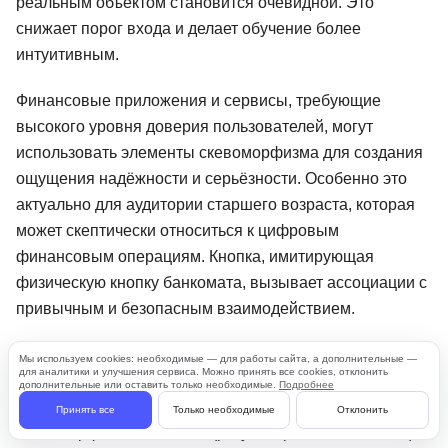
реальным объектом становится очевидной. Это
снижает порог входа и делает обучение более
интуитивным.
Финансовые приложения и сервисы, требующие
высокого уровня доверия пользователей, могут
использовать элементы скевоморфизма для создания
ощущения надёжности и серьёзности. Особенно это
актуально для аудитории старшего возраста, которая
может скептически относиться к цифровым
финансовым операциям. Кнопка, имитирующая
физическую кнопку банкомата, вызывает ассоциации с
привычным и безопасным взаимодействием.
Интерфейсы умного дома — ещё одна перспективная
Мы используем cookies: необходимые — для работы сайта, а дополнительные —
для аналитики и улучшения сервиса. Можно принять все cookies, отклонить
область. Когда пользователь управляет освещением,
дополнительные или оставить только необходимые.
Подробнее
температурой или безопасностью через приложение,
Принять все
Только необходимые
Отклонить
скевоморфные элементы (регуляторы, напоминающие