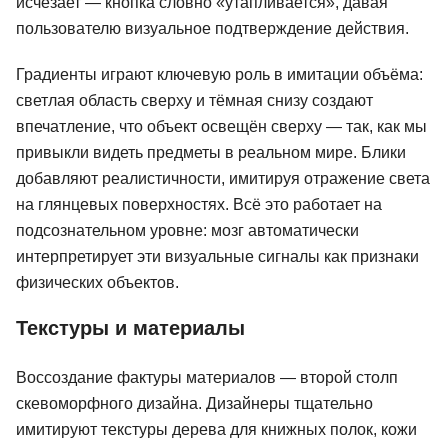
исчезает — кнопка словно «утапливается», давая
пользователю визуальное подтверждение действия.
Градиенты играют ключевую роль в имитации объёма:
светлая область сверху и тёмная снизу создают
впечатление, что объект освещён сверху — так, как мы
привыкли видеть предметы в реальном мире. Блики
добавляют реалистичности, имитируя отражение света
на глянцевых поверхностях. Всё это работает на
подсознательном уровне: мозг автоматически
интерпретирует эти визуальные сигналы как признаки
физических объектов.
Текстуры и материалы
Воссоздание фактуры материалов — второй столп
скевоморфного дизайна. Дизайнеры тщательно
йн
Дизайнер интерфейсов
Design PR
родуктов
имитируют текстуры дерева для книжных полок, кожи