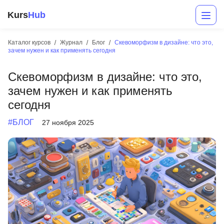
Kurs
Hub
Каталог курсов
Журнал
Блог
Скевоморфизм в дизайне: что это,
зачем нужен и как применять сегодня
Скевоморфизм в дизайне: что это,
зачем нужен и как применять
сегодня
#БЛОГ
27 ноября 2025
Разработка
Маркетинг
Дизайн
Аналитика
Менеджмент