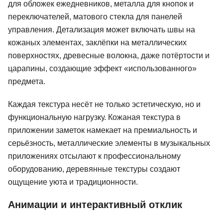
для обложек ежедневников, металла для кнопок и
ion
75 отзывов
Яндекс Практикум
103 отзыва
Yudaev School
переключателей, матового стекла для панелей
управления. Детализация может включать швы на
Подробнее
от 15 500 ₽
Подробнее
от 5 363 ₽
кожаных элементах, заклёпки на металлических
поверхностях, древесные волокна, даже потёртости и
царапины, создающие эффект «использованного»
предмета.
Каждая текстура несёт не только эстетическую, но и
функциональную нагрузку. Кожаная текстура в
приложении заметок намекает на премиальность и
серьёзность, металлические элементы в музыкальных
приложениях отсылают к профессиональному
оборудованию, деревянные текстуры создают
ощущение уюта и традиционности.
Анимации и интерактивный отклик