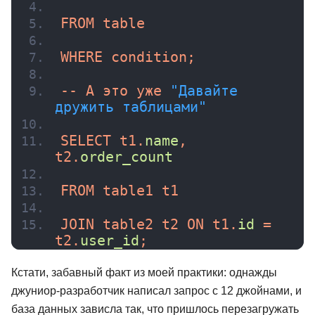
FROM table
WHERE condition;
-- А это уже 
"Давайте 
дружить таблицами"
SELECT t1.
name
, 
t2.
order_count
FROM table1 t1
JOIN table2 t2 ON t1.
id
 = 
t2.
user_id
;
Кстати, забавный факт из моей практики: однажды
джуниор-разработчик написал запрос с 12 джойнами, и
база данных зависла так, что пришлось перезагружать