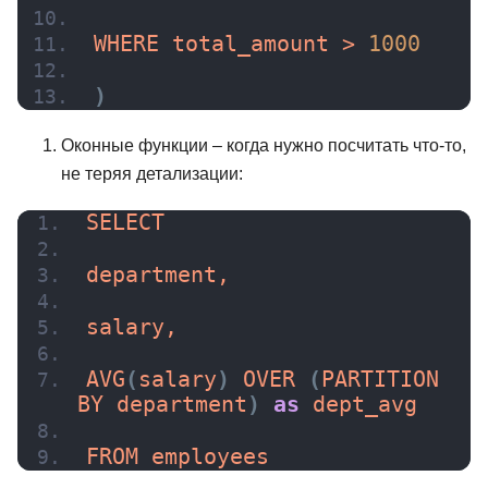
WHERE total_amount > 
1000
)
Оконные функции – когда нужно посчитать что-то,
не теряя детализации:
SELECT
department,
salary,
AVG
(
salary
)
OVER
(
PARTITION 
BY department
)
as
 dept_avg
FROM employees