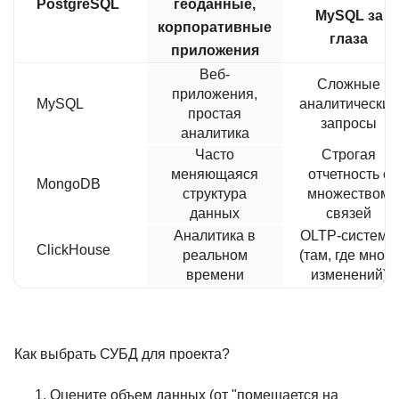
PostgreSQL
геоданные,
MySQL за
корпоративные
глаза
приложения
Веб-
Сложные
приложения,
MySQL
аналитические
простая
запросы
аналитика
Часто
Строгая
меняющаяся
отчетность с
MongoDB
структура
множеством
данных
связей
Аналитика в
OLTP-системы
ClickHouse
реальном
(там, где много
времени
изменений)
Как выбрать СУБД для проекта?
Оцените объем данных (от "помещается на