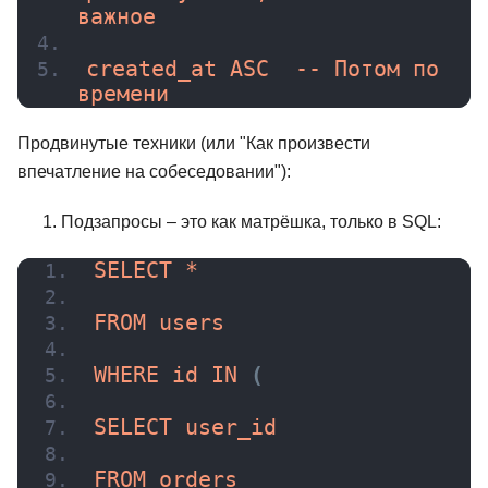
важное
created_at ASC  -- Потом по 
времени
Продвинутые техники (или "Как произвести
впечатление на собеседовании"):
Подзапросы – это как матрёшка, только в SQL:
SELECT *
FROM users
WHERE id 
IN
(
SELECT user_id
FROM orders