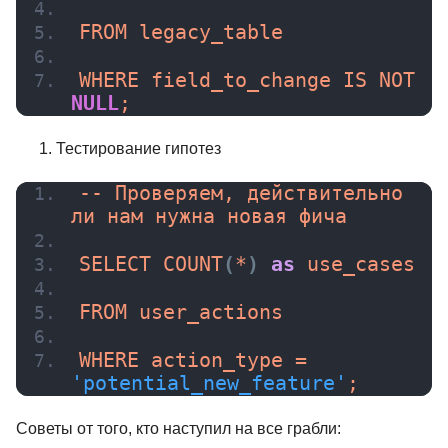
FROM legacy_table
WHERE field_to_change IS NOT 
NULL
;
Тестирование гипотез
-- Проверяем, действительно 
ли нам нужна новая фича
SELECT 
COUNT
(
*
)
as
 use_cases
FROM user_actions
WHERE action_type = 
'potential_new_feature'
;
Советы от того, кто наступил на все грабли: