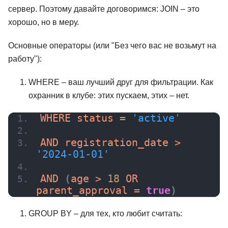
сервер. Поэтому давайте договоримся: JOIN – это
хорошо, но в меру.
Основные операторы (или "Без чего вас не возьмут на
работу"):
WHERE – ваш лучший друг для фильтрации. Как
охранник в клубе: этих пускаем, этих – нет.
WHERE status = 
'active'
AND registration_date > 
'2024-01-01'
AND
(
age > 
18
 OR 
parent_approval = 
true
)
аналитик с
Системный аналитик с
Системный
GROUP BY – для тех, кто любит считать:
нуля до PRO