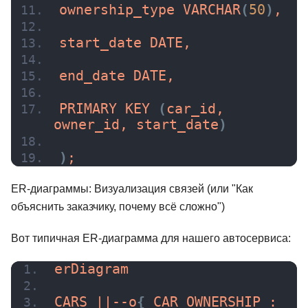
ownership_type 
VARCHAR
(
50
)
,
start_date DATE,
end_date DATE,
PRIMARY 
KEY
(
car_id, 
owner_id, start_date
)
)
;
ER-диаграммы: Визуализация связей (или "Как
объяснить заказчику, почему всё сложно")
Вот типичная ER-диаграмма для нашего автосервиса:
erDiagram
CARS ||--o
{
 CAR_OWNERSHIP : 