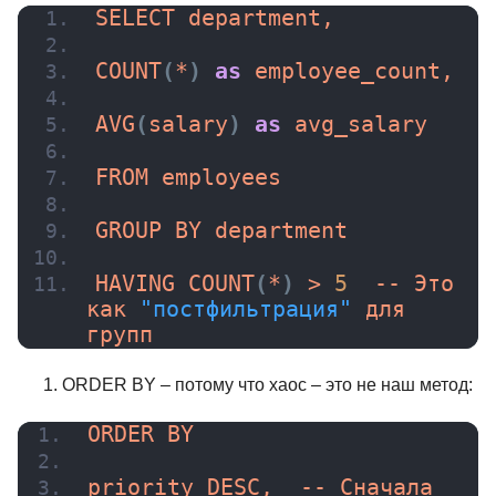
SELECT department,
34 отзыва
Академия Эдюсон
133 отзыва
Специалист.ру
COUNT
(
*
)
as
 employee_count,
Подробнее
от 5 683 ₽
Подробнее
от 1 440 ₽
AVG
(
salary
)
as
 avg_salary
FROM employees
GROUP BY department
HAVING 
COUNT
(
*
)
 > 
5
  -- Это 
как 
"постфильтрация"
 для 
групп
ORDER BY – потому что хаос – это не наш метод:
ORDER BY
priority DESC,  -- Сначала 