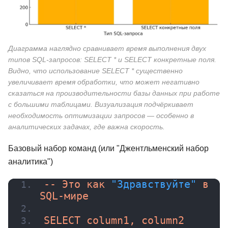
Диаграмма наглядно сравнивает время выполнения двух
типов SQL-запросов: SELECT * и SELECT конкретные поля.
Видно, что использование SELECT * существенно
увеличивает время обработки, что может негативно
сказаться на производительности базы данных при работе
с большими таблицами. Визуализация подчёркивает
необходимость оптимизации запросов — особенно в
аналитических задачах, где важна скорость.
Базовый набор команд (или "Джентльменский набор
аналитика")
-- Это как 
"Здравствуйте"
 в 
SQL-мире
SELECT column1, column2