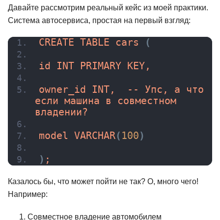
Давайте рассмотрим реальный кейс из моей практики.
Система автосервиса, простая на первый взгляд:
CREATE TABLE 
cars
(
id INT PRIMARY KEY,
owner_id INT,  -- Упс, а что 
если машина в совместном 
владении?
model 
VARCHAR
(
100
)
)
;
Казалось бы, что может пойти не так? О, много чего!
Например:
Совместное владение автомобилем