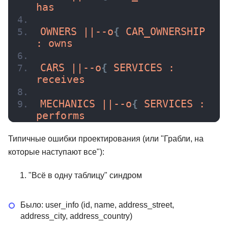
has
OWNERS ||--o
{
 CAR_OWNERSHIP 
: owns
CARS ||--o
{
 SERVICES : 
receives
MECHANICS ||--o
{
 SERVICES : 
performs
Типичные ошибки проектирования (или "Грабли, на
которые наступают все"):
"Всё в одну таблицу" синдром
Было: user_info (id, name, address_street,
address_city, address_country)