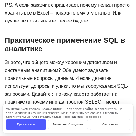
P.S. А если заказчик спрашивает, почему нельзя просто
хранить всё в Excel – покажите ему эту статью. Или
лучше не показывайте, целее будете.
Практическое применение SQL в
аналитике
Знаете, что общего между хорошим детективом и
системным аналитиком? Оба умеют задавать
правильные вопросы данным. И если детектив
использует допросы и улики, то мы вооружаемся SQL-
запросами. Давайте я покажу, как это работает на
практике (и почему иногда простой SELECT может
Мы используем cookies: необходимые — для работы сайта, а дополнительные —
рассказать больше, чем десяток совещаний).
для аналитики и улучшения сервиса. Можно принять все cookies, отклонить
дополнительные или оставить только необходимые.
Подробнее
Анализ данных: поиск закономерностей
Принять все
Только необходимые
Отклонить