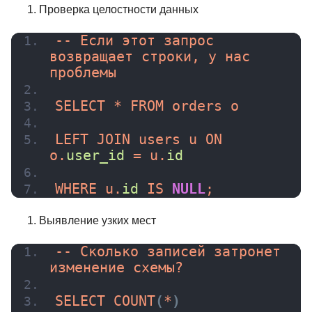
Проверка целостности данных
-- Если этот запрос 
возвращает строки, у нас 
проблемы
SELECT * FROM orders o
LEFT JOIN users u ON 
o.
user_id
 = u.
id
WHERE u.
id
 IS 
NULL
;
Выявление узких мест
-- Сколько записей затронет 
изменение схемы?
SELECT 
COUNT
(
*
)