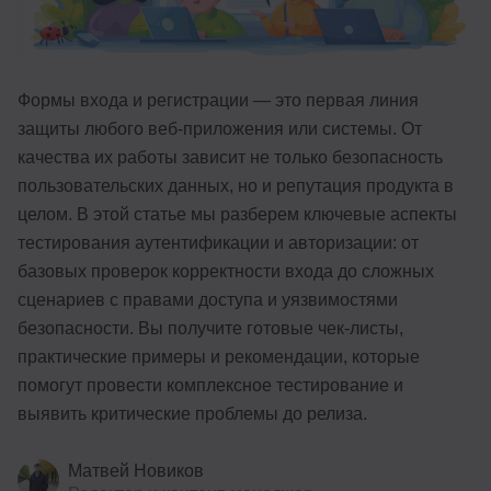
Иностранные языки
Soft Skills
Формы входа и регистрации — это первая линия
ДПО
защиты любого веб-приложения или системы. От
качества их работы зависит не только безопасность
Детям
пользовательских данных, но и репутация продукта в
Акции и промокоды
целом. В этой статье мы разберем ключевые аспекты
тестирования аутентификации и авторизации: от
Рейтинг онлайн-школ
базовых проверок корректности входа до сложных
сценариев с правами доступа и уязвимостями
безопасности. Вы получите готовые чек-листы,
практические примеры и рекомендации, которые
помогут провести комплексное тестирование и
выявить критические проблемы до релиза.
Матвей Новиков