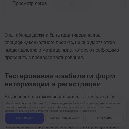
Просмотр логов
—
—
Эта таблица должна быть адаптирована под
специфику конкретного проекта, но она дает четкое
представление о матрице прав, которую необходимо
проверить в процессе тестирования.
Тестирование юзабилити форм
авторизации и регистрации
Безопасность и функциональность — это важно, но
Мы используем cookies: необходимые — для работы сайта, а дополнительные —
если юзер не может разобраться с формой входа или
для аналитики и улучшения сервиса. Можно принять все cookies, отклонить
дополнительные или оставить только необходимые.
Подробнее
бросает регистрацию на полпути из-за неудобного
Принять все
Только необходимые
Отклонить
интерфейса, все технические усилия теряют смысл.
Юзабилити-тестирование форм — это проверка того,