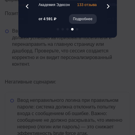
47 отзывов
Академия Эдюсон
133 отзыва
Skillbox
Позитивные сценарии:
Подробнее
от 4 591 ₽
Подробнее
от 5 774 ₽
Ввод корректного логина и пароля: сервис
должен успешно авторизовать посетителя и
перенаправить на главную страницу или
дашборд. Проверьте, что сессия создается
корректно и он видит персонализированный
контент.
Негативные сценарии:
Ввод неправильного логина при правильном
пароле: система должна отклонить попытку
входа с сообщением об ошибке. Важно:
сообщение не должно раскрывать, что именно
неверно (логин или пароль) — это снижает
эффективность brute force атак.