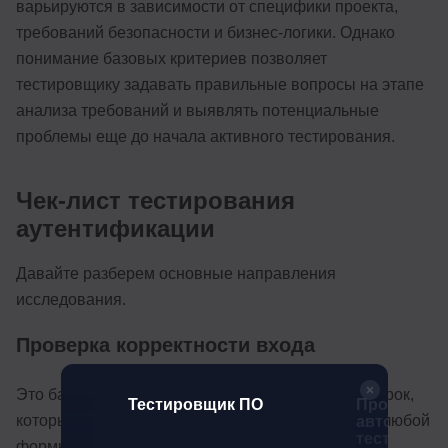
варьируются в зависимости от специфики проекта,
требований безопасности и бизнес-логики. Однако
понимание базовых критериев позволяет
тестировщику задавать правильные вопросы на этапе
анализа требований и выявлять потенциальные
проблемы еще до начала активного тестирования.
Чек-лист тестирования
аутентификации
Давайте разберем основные направления
исследования.
Проверка корректности входа
Это базовый, но критически важный набор проверок,
к ПО
Тестировщик ПО
Профессия
который должен выполняться при тестировании любой
автоматиз
тестирова
формы аутентификации.