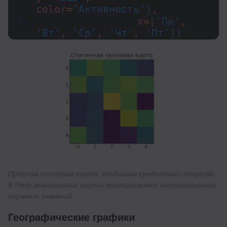
color=
"Активность"
)
,
                x=
[
'Пн'
, 
'Вт'
, 
'Ср'
, 
'Чт'
, 
'Пт'
])
Простая тепловая карта, созданная средствами matplotlib.
В Plotly аналогичные карты поддерживают интерактивное
изучение значений.
Географические графики