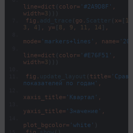
line=
dict
(
color=
'#2A9D8F'
, 
width=
3
)))
fig.
add_trace
(
go.
Scatter
(
x=
[
1
,
3
, 
4
]
, y=
[
8
, 
9
, 
11
, 
14
]
,
mode=
'markers+lines'
, name=
'20
line=
dict
(
color=
'#E76F51'
, 
width=
3
)))
fig.
update_layout
(
title=
'Сравн
показателей по годам'
,
xaxis_title=
'Квартал'
,
yaxis_title=
'Значение'
,
plot_bgcolor=
'white'
)
fig.
show
()