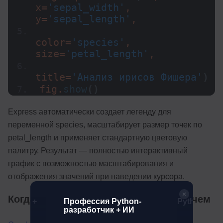
x=
'sepal_width'
, 
y=
'sepal_length'
,
color=
'species'
, 
size=
'petal_length'
,
title=
'Анализ ирисов Фишера'
)
fig.
show
()
Express автоматически создает легенду для
переменной species, масштабирует размер точек по
petal_length и применяет стандартную цветовую
палитру. Результат — полностью интерактивный
график с возможностью масштабирования и
отображения значений при наведении курсора.
Когда подключать graph_objects и зачем
аботчик +
Профессия Python-
Python-раз
разработчик + ИИ