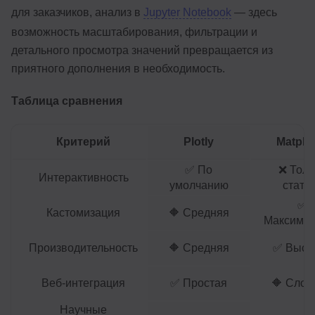
для заказчиков, анализ в
Jupyter Notebook
— здесь
возможность масштабирования, фильтрации и
детального просмотра значений превращается из
приятного дополнения в необходимость.
Таблица сравнения
Критерий
Plotly
Matplot
✅ По
❌ Толь
Интерактивность
умолчанию
стати
✅
Кастомизация
🔶 Средняя
Максимал
Производительность
🔶 Средняя
✅ Высо
Веб-интеграция
✅ Простая
🔶 Слож
Научные