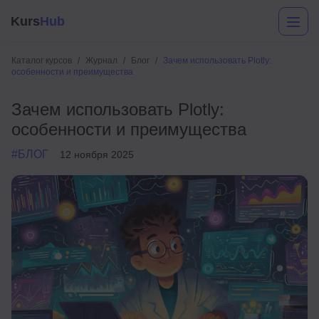
Kurs
Hub
Каталог курсов
Журнал
Блог
Зачем использовать Plotly:
особенности и преимущества
Зачем использовать Plotly:
особенности и преимущества
#БЛОГ
12 ноября 2025
Разработка
Маркетинг
Дизайн
Аналитика
Менеджмент