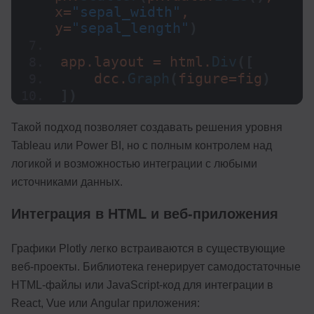
x=
"sepal_width"
, 
y=
"sepal_length"
)
app.layout = html.
Div
([
    dcc.
Graph
(
figure=fig
)
])
Такой подход позволяет создавать решения уровня
Tableau или Power BI, но с полным контролем над
логикой и возможностью интеграции с любыми
источниками данных.
Интеграция в HTML и веб-приложения
Графики Plotly легко встраиваются в существующие
веб-проекты. Библиотека генерирует самодостаточные
HTML-файлы или JavaScript-код для интеграции в
React, Vue или Angular приложения: