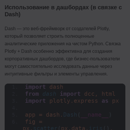
Использование в дашбордах (в связке с
Dash)
Dash — это веб-фреймворк от создателей Plotly,
который позволяет строить полноценные
аналитические приложения на чистом Python. Связка
Plotly + Dash особенно эффективна для создания
корпоративных дашбордов, где бизнес-пользователи
могут самостоятельно исследовать данные через
интуитивные фильтры и элементы управления.
import
 dash
from 
dash
 import
 dcc, html
import
 plotly.express 
as
 px
app = dash.
Dash
(
__name__
)
fig = 
px.
scatter
(
px.data.
iris
()
, 