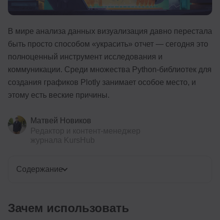
Иностранные языки
В мире анализа данных визуализация давно перестала
Soft Skills
быть просто способом «украсить» отчет — сегодня это
ДПО
полноценный инструмент исследования и
коммуникации. Среди множества Python-библиотек для
Детям
создания графиков Plotly занимает особое место, и
Акции и промокоды
этому есть веские причины.
Рейтинг онлайн-школ
Матвей Новиков
Редактор и контент-менеджер
журнала KursHub
Содержание
Зачем использовать