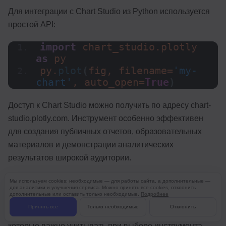
Для интеграции с Chart Studio из Python используется
простой API:
import
 chart_studio.plotly 
as
 py
py.
plot
(
fig, filename=
'my-
chart'
, auto_open=
True
)
Доступ к Chart Studio можно получить по адресу chart-
studio.plotly.com. Инструмент особенно эффективен
для создания публичных отчетов, образовательных
материалов и демонстрации аналитических
результатов широкой аудитории.
Мы используем cookies: необходимые — для работы сайта, а дополнительные —
Недостатки Plotly и ограничения
для аналитики и улучшения сервиса. Можно принять все cookies, отклонить
дополнительные или оставить только необходимые.
Подробнее
Принять все
Только необходимые
Отклонить
При всех преимуществах Plotly имеет ряд ограничений,
которые важно учитывать при выборе инструмента