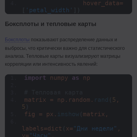
                hover_data=
[
'petal_width'
])
Боксплоты и тепловые карты
Боксплоты
показывают распределение данных и
выбросы, что критически важно для статистического
анализа. Тепловые карты визуализируют матрицы
корреляции или интенсивность явлений:
import
 numpy 
as
 np
# Тепловая карта
matrix = np.random.
rand
(
5
, 
5
)
fig = px.
imshow
(
matrix,
labels=
dict
(
x=
"Дни недели"
, 
y=
"Часы"
, 