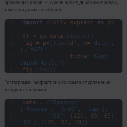
временных рядов — курсов валют, динамики продаж,
температурных колебаний:
import
 plotly.express 
as
 px
df = px.data.
stocks
()
fig = px.
line
(
df, x=
'date'
, 
y=
'AAPL'
,
              title=
'Курс 
акций Apple'
)
fig.
show
()
Гистограммы эффективно показывают сравнения
между категориями:
data = 
{
'Продукт'
: 
[
'Молоко'
, 
'Хлеб'
, 
'Сыр'
]
,
'Q1'
: 
[
120
, 
85
, 
65
]
, 
'Q2'
: 
[
135
, 
92
, 
78
]}