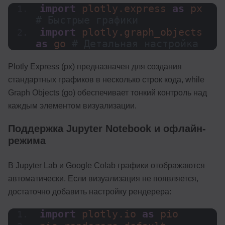
import
 plotly.express 
as
 px  
# Быстрые графики
import
 plotly.graph_objects 
as
 go 
# Детальная настройка
Plotly Express (px) предназначен для создания
стандартных графиков в несколько строк кода, while
Graph Objects (go) обеспечивает тонкий контроль над
каждым элементом визуализации.
Поддержка Jupyter Notebook и офлайн-
режима
В Jupyter Lab и Google Colab графики отображаются
автоматически. Если визуализация не появляется,
достаточно добавить настройку рендерера:
import
 plotly.io 
as
 pio