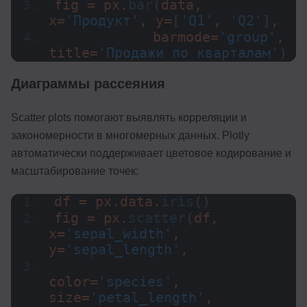
fig = px.
bar
(
data, 
x=
'Продукт'
, y=
[
'Q1'
, 
'Q2'
]
,
            barmode=
'group'
, 
title=
'Продажи по кварталам'
)
Диаграммы рассеяния
Scatter plots помогают выявлять корреляции и
закономерности в многомерных данных. Plotly
автоматически поддерживает цветовое кодирование и
масштабирование точек:
df = px.data.
iris
()
fig = px.
scatter
(
df, 
x=
'sepal_width'
, 
y=
'sepal_length'
,
color=
'species'
, 
size=
'petal_length'
,