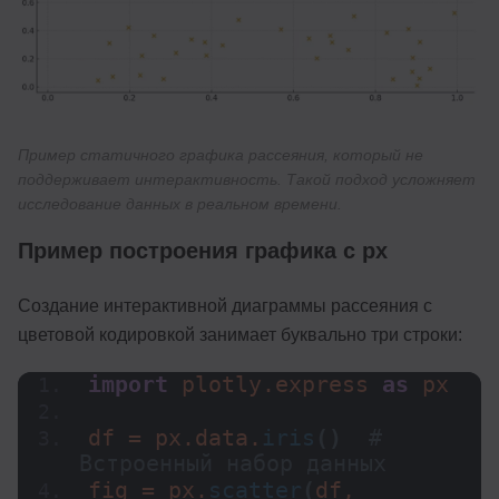
Пример статичного графика рассеяния, который не
поддерживает интерактивность. Такой подход усложняет
исследование данных в реальном времени.
Пример построения графика с px
Создание интерактивной диаграммы рассеяния с
цветовой кодировкой занимает буквально три строки:
import
 plotly.express 
as
 px
df = px.data.
iris
()
# 
Встроенный набор данных
fig = px.
scatter
(
df, 