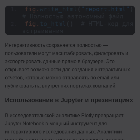
fig.
write_html
(
"report.html"
)
# Полностью автономный файл
fig.
to_html
()
# HTML-код для 
встраивания
Интерактивность сохраняется полностью —
пользователи могут масштабировать, фильтровать и
экспортировать данные прямо в браузере. Это
открывает возможности для создания интерактивных
отчетов, которые можно отправлять по email или
публиковать на внутренних порталах компаний.
Использование в Jupyter и презентациях
В исследовательской аналитике Plotly превращает
Jupyter Notebook в мощный инструмент для
интерактивного исследования данных. Аналитики
могут быстро строить гипотезы, проверять их через