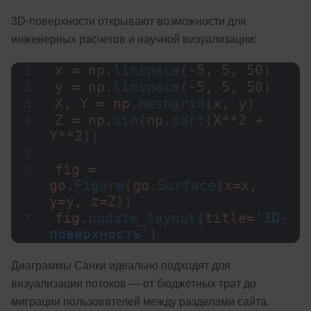
3D-поверхности открывают возможности для
инженерных расчетов и научной визуализации:
x = np.
linspace
(
-5
, 
5
, 
50
)
y = np.
linspace
(
-5
, 
5
, 
50
)
X, Y = np.
meshgrid
(
x, y
)
Z = np.
sin
(
np.
sqrt
(
X**
2
 + 
Y**
2
))
fig = 
go.
Figure
(
go.
Surface
(
x=x, 
y=y, z=Z
))
fig.
update_layout
(
title=
'3D-
поверхность'
)
Диаграммы Санки идеально подходят для
визуализации потоков — от бюджетных трат до
миграции пользователей между разделами сайта.