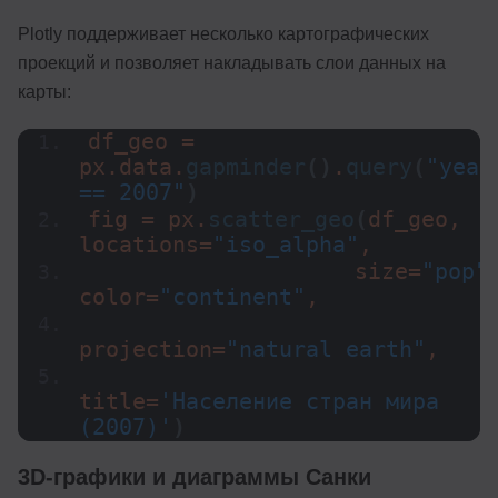
Plotly поддерживает несколько картографических
проекций и позволяет накладывать слои данных на
карты:
df_geo = 
px.data.
gapminder
()
.
query
(
"year 
== 2007"
)
fig = px.
scatter_geo
(
df_geo, 
locations=
"iso_alpha"
,
                    size=
"pop"
,
color=
"continent"
,
projection=
"natural earth"
,
title=
'Население стран мира 
(2007)'
)
3D-графики и диаграммы Санки