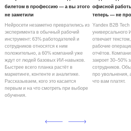
билетом в профессию — а вы этого
офисной работы
не заметили
теперь — не пр
Нейросети незаметно превратились из
Yandex B2B Tech
эксперимента в обычный рабочий
универсального И
инструмент: 63% работодателей и
отвечает текстом
сотрудников относятся к ним
рабочие операции
положительно, а 60% компаний уже
отчётов. Компани
ждут от людей базовых ИИ-навыков.
закроет 30–50% 
Быстрее всего планка растёт в
сотрудников. Объ
маркетинге, контенте и аналитике.
про увольнения, а
Рассказываем, кого это касается
что вам платят.
первым и на что смотреть при выборе
обучения.