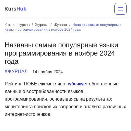
Kurs
Hub
Каталог курсов
Журнал
Журнал
Названы самые популярные
языки программирования в ноябре 2024 года
Названы самые популярные языки
программирования в ноябре 2024
года
#ЖУРНАЛ
14 ноября 2024
Разработка
Рейтинг TIOBE ежемесячно
публикует
обновленные
данные о востребованности языков
Маркетинг
программирования, основываясь на результатах
Дизайн
мониторинга поисковых запросов и анализа различных
интернет-источников.
Аналитика
Менеджмент