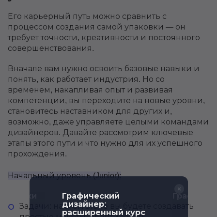
Его карьерный путь можно сравнить с
процессом создания самой упаковки — он
требует точности, креативности и постоянного
совершенствования.
Вначале вам нужно освоить базовые навыки и
понять, как работает индустрия. Но со
временем, накапливая опыт и развивая
компетенции, вы переходите на новые уровни,
становитесь наставником для других и,
возможно, даже управляете целыми командами
дизайнеров. Давайте рассмотрим ключевые
этапы этого пути и что нужно для их успешного
прохождения.
Начальный уровень (Junior):
упаковки
Графический
Графичес
дизайнер:
Задачи: на этом этапе вы будете создавать
расширенный курс
простые макеты, адаптировать