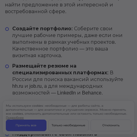
найти предложение в этой интересной и
востребованной сфере.
Создайте портфолио:
Соберите свои
лучшие рабочие примеры, даже если они
выполнены в рамках учебных проектов.
Качественное портфолио — это ваша
визитная карточка.
Размещайте резюме на
специализированных платформах:
В
России для поиска вакансий используйте
hh.ru и job.ru, а для международных
возможностей — LinkedIn и Behance.
Участвуйте в конкурсах и хакатонах:
Это
Мы используем cookies: необходимые — для работы сайта, а
отличный способ не только пополнить
дополнительные — для аналитики и улучшения сервиса. Можно принять
все cookies, отклонить дополнительные или оставить только необходимые.
портфолио, но и заявить о себе
Подробнее
потенциальным работодателям.
Принять все
Только необходимые
Отклонить
Поддерживайте свои навыки в