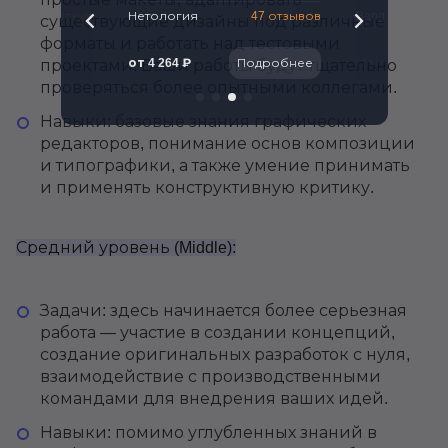
261 отзыв
Нетология
47 отзывов
Bang Bang Educ
существующие дизайны под различные
форматы и работать над тестовыми
Подробнее
от 4 264 ₽
Подробнее
Цена 163 625 
проектами. Ваши работы будут тщательно
проверяться более опытными коллегами.
Навыки: базовые знания графических
редакторов, понимание основ композиции
и типографики, а также умение принимать
и применять конструктивную критику.
Средний уровень (Middle):
Задачи: здесь начинается более серьезная
работа — участие в создании концепций,
создание оригинальных разработок с нуля,
взаимодействие с производственными
командами для внедрения ваших идей.
Навыки: помимо углубленных знаний в