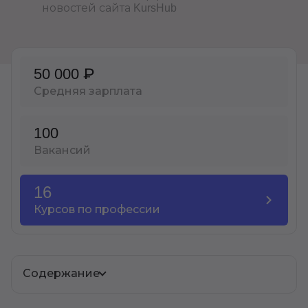
новостей сайта KursHub
Иностранные языки
Soft Skills
50 000 ₽
ДПО
Средняя зарплата
Детям
Акции и промокоды
100
Вакансий
Рейтинг онлайн-школ
16
Курсов по профессии
Содержание