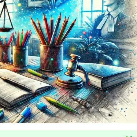
Ruby
Разработка на языке C и C++
RabbitMQ
Разработка на Kotlin
React Native
Разработка игр на Unreal Engine
L
Работа с GIT
Linux
Разработка на языке Swift
LibGDX
Реверс инжиниринг
Робототехника для взрослых
K
Ручное тестирование
Kubernetes
I
М
iOS разработка
Микросервисная
IoT
Т
F
Тестирование иг