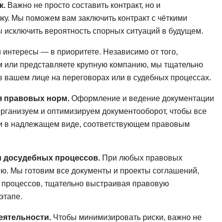
NestJS
к.
Важно не просто составить контракт, но и
Bootstrap
лку. Мы поможем вам заключить контракт с чёткими
Nginx
Bash
 исключить вероятность спорных ситуаций в будущем.
Nuxt.js
Bubble
интересы — в приоритете. Независимо от того,
NoSQL
 или представляете крупную компанию, мы тщательно
0 ... 9
У
в вашем лице на переговорах или в судебных процессах.
1C программирование
Управление разр
я правовых норм.
Оформление и ведение документации
1С Битрикс
Управление дро
рганизуем и оптимизируем документооборот, чтобы все
1С Администрирование
ли в надлежащем виде, соответствующем правовым
О
P
ООП
PHP-разработка
и досудебных процессов.
При любых правовых
ию. Мы готовим все документы и проекты соглашений,
 процессов, тщательно выстраивая правовую
этапе.
еятельности.
Чтобы минимизировать риски, важно не