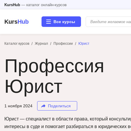
KursHub
— каталог онлайн-курсов
Kurs
Hub
Все курсы
Каталог курсов
Журнал
Профессии
Юрист
Разработка
Профессия
Маркетинг
Дизайн
Юрист
Аналитика
1 ноября 2024
Поделиться
Менеджмент
Юрист — специалист в области права, который консульти
Иностранные языки
интересы в суде и помогает разбираться в юридических в