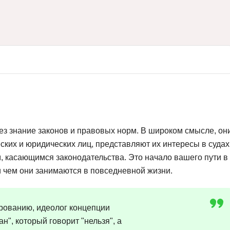
Вайб кодинг
Создание чат-бо
Веб-разработка
Сетевой инжене
Верстка на HTML и CSS
Создание интер
Сетевое админи
J
JavaScript-разработка
Ф
Jira
Фреймворк Reac
jQuery
Фреймворк Djan
ез знание законов и правовых норм. В широком смысле, он
Jenkins
Фреймворк Node.
ких и юридических лиц, представляют их интересы в судах
Joomla
Фреймворк Spri
м, касающимся законодательства. Это начало вашего пути в
и чем они занимаются в повседневной жизни.
Java Spring Boot
Фреймворк Angu
Фреймворк Larav
A
ированию, идеолог концепции
Фреймворк Flutt
Android-разработка
н", который говорит "нельзя", а
Фреймворк Vue.j
Apache Kafka