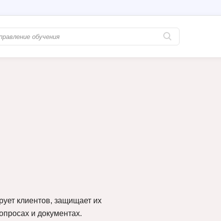
Популярные
PostgreSQL
Python-разработка
Pascal
Java-разработка
Postman
QA-тестирование
Perl
Информационная безопасность
Powershell
Разработка на языке C#
PyQt
Системное администрирование
Prometheus
Golang-разработка
С
рует клиентов, защищает их
опросах и документах.
В
Создание сайто