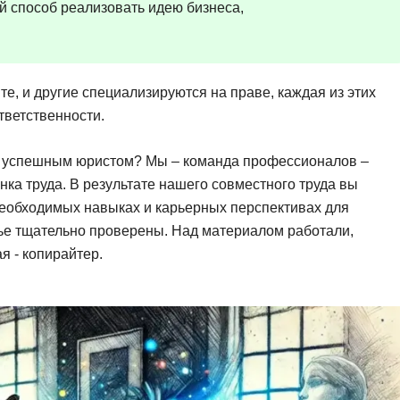
й способ реализовать идею бизнеса,
Фреймворк Symf
ASP.NET
Ansible
T
Arduino
те, и другие специализируются на праве, каждая из этих
TypeScript
тветственности.
Android Studio
Tilda
Active Directory
Terraform
ть успешным юристом? Мы – команда профессионалов –
Apache Airflow
Three.js
нка труда. В результате нашего совместного труда вы
еобходимых навыках и карьерных перспективах для
Asterisk
V
тье тщательно проверены. Над материалом работали,
API
VR/AR-разработ
я - копирайтер.
Р
VMware
Разработка мобильных
Visual Studio Co
приложений
R
Разработка игр
Rust
Разработка игр на Unity