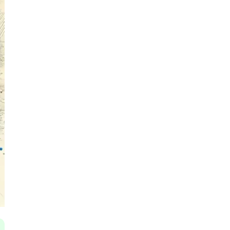
Я
Язык SQL
К
Кибербезопасность
Компьютерное зрение
Компьютерные сети
G
Groovy
GitLab
Godot
 архитектура
S
Scala
р