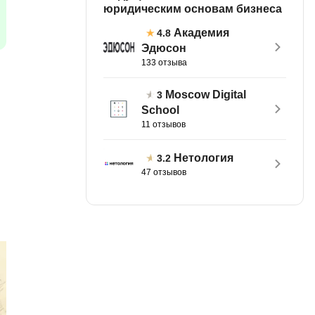
юридическим основам бизнеса
MATLAB
ony
Академия
4.8
MS SQL
Эдюсон
133 отзыва
C
Cisco
Moscow Digital
3
School
CI/CD
11 отзывов
CentOS
Нетология
3.2
ClickHouse
47 отзывов
П
ка
Пентест
Промпт инжиниринг
de
Программная инженерия
Парсинг