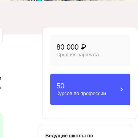
тов
OpenStack
р
OpenCart
нет магазина
Z
стрирование
Zabbix
80 000 ₽
Средняя зарплата
H
tJS
Hadoop
go
и
M
js
50
,
MS Access
ng
Курсов по профессии
MongoDB
lar
MySQL
el
Microsoft Azure
er
MODX
s
Ведущие школы по