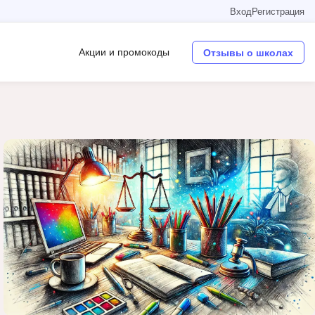
Вход
Регистрация
Акции и промокоды
Отзывы о школах
Операционные системы
W
Wordpress
Webflow
Webpack
O
Oracle SQL
OSINT
в
Objective-C