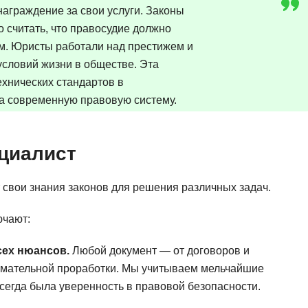
Frontend-разработка
аграждение за свои услуги. Законы
А
FullStack-разработка
о считать, что правосудие должно
Автоматизация 
ам. Юристы работали над престижем и
Flask
словий жизни в обществе. Эта
Алгоритмы и стр
FastAPI
хнических стандартов в
Администрирова
на современную правовую систему.
D
Архитектор ПО
DevOps
Администрирова
циалист
Docker
Б
Dart
свои знания законов для решения различных задач.
Белый хакер
Drupal
Базы данных
ючают:
DataLens
Блокчейн
Delphi
сех нюансов.
Любой документ — от договоров и
N
нимательной проработки. Мы учитываем мельчайшие
B
всегда была уверенность в правовой безопасности.
No-Code разраб
Backend разработка