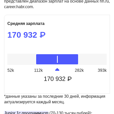
представлен диапазон зарплат на основе данных hh.ru,
47 отзывов
Skillfactory
55 отзывов
Otus
career.habr.com.
Подробнее
от 2 990 ₽
Подробнее
от 6 800 ₽
Средняя зарплата
170 932 ₽
52k
112k
282k
393k
170 932 ₽
*данные указаны за последние 30 дней, информация
актуализируется каждый месяц.
Junior 1с программист
(70-130 тысяч рублей):