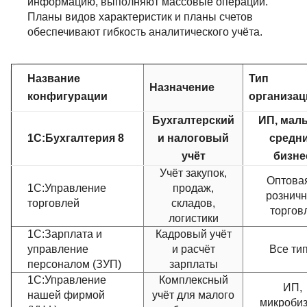
информацию, выполняют массовые операции.
Планы видов характеристик и планы счетов
обеспечивают гибкость аналитического учёта.
Название
Тип
Назначение
конфигурации
организац
Бухгалтерский
ИП, мал
1С:Бухгалтерия 8
и налоговый
средн
учёт
бизне
Учёт закупок,
Оптова
1С:Управление
продаж,
рознич
торговлей
складов,
торгов
логистики
1С:Зарплата и
Кадровый учёт
управление
и расчёт
Все ти
персоналом (ЗУП)
зарплаты
1С:Управление
Комплексный
ИП,
нашей фирмой
учёт для малого
микроби