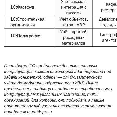
Учёт заказов,
Кафе
1С:Фастфуд
интеграция с
рестор
кассами
1С:Строительная
Учёт объектов,
Девелоп
организация
затрат, АВР
подрядч
Учёт тиражей,
Типогра
1С:Полиграфия
расходных
агентст
материалов
Платформа 1С предлагает десятки готовых
конфигураций, каждая из которых адаптирована под
задачи конкретной сферы — от бухгалтерского
учёта до медицины, образования и ЖКХ. Выше
представлена таблица с наиболее востребованными
конфигурациями: указаны их назначение, типы
организаций, для которых они подходят, а также
ориентировочный уровень сложности с точки зрения
доработок и поддержки