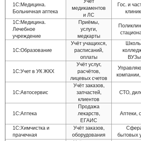
Учёт
1С:Медицина.
Гос. и ча
медикаментов
Больничная аптека
клини
и ЛС
1С:Медицина.
Приёмы,
Поликлин
Лечебное
услуги,
стацион
учреждение
медкарты
Учёт учащихся,
Школы
1С:Образование
расписаний,
коллед
оплаты
ВУЗы
Учёт услуг,
Управля
1С:Учет в УК ЖКХ
расчётов,
компании
лицевых счетов
Учёт заказов,
1С:Автосервис
запчастей,
СТО, ди
клиентов
Продажа
1С:Аптека
лекарств,
Аптеки, 
ЕГАИС
1С:Химчистка и
Учёт заказов,
Сфер
прачечная
оборудования
бытовых у