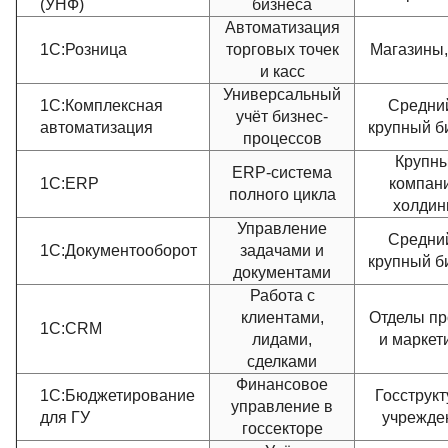
(УНФ)
бизнеса
Автоматизация
1С:Розница
торговых точек
Магазины,
и касс
Универсальный
1С:Комплексная
Средни
учёт бизнес-
автоматизация
крупный б
процессов
Крупн
ERP-система
1С:ERP
компан
полного цикла
холдин
Управление
Средни
1С:Документооборот
задачами и
крупный б
документами
Работа с
клиентами,
Отделы п
1С:CRM
лидами,
и маркет
сделками
Финансовое
1С:Бюджетирование
Госструкт
управление в
для ГУ
учрежде
госсекторе