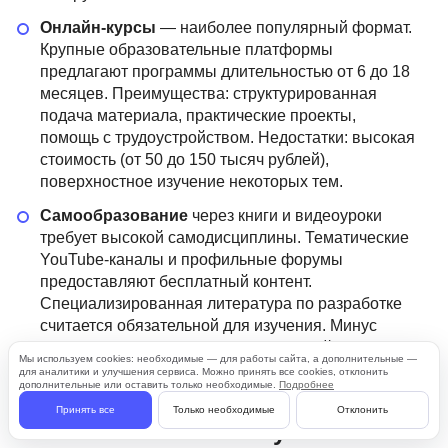
Онлайн-курсы
— наиболее популярный формат.
Крупные образовательные платформы
предлагают программы длительностью от 6 до 18
месяцев. Преимущества: структурированная
подача материала, практические проекты,
помощь с трудоустройством. Недостатки: высокая
стоимость (от 50 до 150 тысяч рублей),
поверхностное изучение некоторых тем.
Самообразование
через книги и видеоуроки
требует высокой самодисциплины. Тематические
YouTube-каналы и профильные форумы
предоставляют бесплатный контент.
Специализированная литература по разработке
считается обязательной для изучения. Минус
такого подхода — отсутствие обратной связи и
Мы используем cookies: необходимые — для работы сайта, а дополнительные —
структурированной программы.
для аналитики и улучшения сервиса. Можно принять все cookies, отклонить
дополнительные или оставить только необходимые.
Подробнее
Принять все
Только необходимые
Отклонить
С чего начать новичку