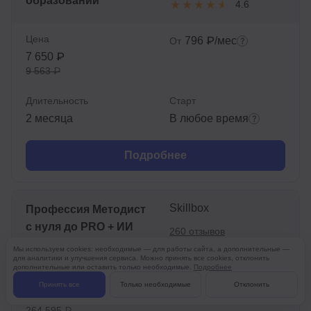
образовании
4.6
Цена
796 ₽/мес
От
7 650 ₽
9 563 ₽
Длительность
Старт
2 месяца
В любое время
Подробнее
Skillbox
Профессия Методист
с нуля до PRO + ИИ
260 отзывов
4.7
Мы используем cookies: необходимые — для работы сайта, а дополнительные —
для аналитики и улучшения сервиса. Можно принять все cookies, отклонить
дополнительные или оставить только необходимые.
Подробнее
Цена
5 512 ₽/мес
От
Принять все
Только необходимые
Отклонить
132 297 ₽
264 595 ₽