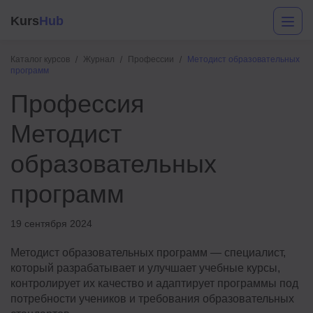
Kurs
Hub
Каталог курсов
Журнал
Профессии
Методист образовательных
программ
Профессия
Методист
образовательных
программ
Разработка
Маркетинг
19 сентября 2024
Дизайн
Методист образовательных программ — специалист,
который разрабатывает и улучшает учебные курсы,
Аналитика
контролирует их качество и адаптирует программы под
потребности учеников и требования образовательных
Менеджмент