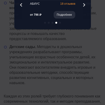
Частные образовательные
47 отзывов
АБИУС
18 отзывов
Skillbox
консультационные фирмы.
Методисты могут
предоставлять консультационные услуги школам,
Подробнее
от 796 ₽
Подробнее
от 5 512 ₽
университетам и другим образовательным
учреждениям. Они помогают учебным
заведениям оптимизировать их образовательные
процессы и повышать качество
предоставляемого образования.
Детские сады.
Методисты в дошкольных
учреждениях разрабатывают программы,
учитывающие возрастные особенности детей, их
эмоциональное и интеллектуальное развитие.
Они помогают воспитателям внедрять игровые и
образовательные методики, способствующие
развитию когнитивных, социальных и моторных
навыков.
Каждая из этих ролей требует глубокого понимания как
современных технологий, так и методик преподавания,