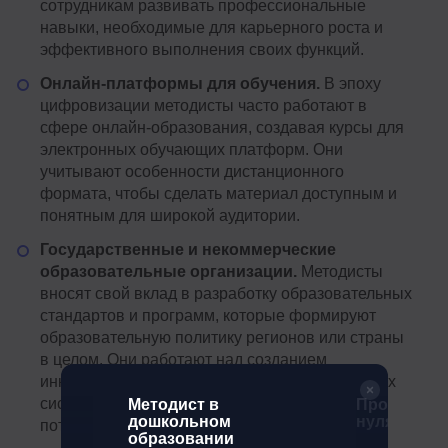
сотрудникам развивать профессиональные
навыки, необходимые для карьерного роста и
эффективного выполнения своих функций.
Онлайн-платформы для обучения.
В эпоху
цифровизации методисты часто работают в
сфере онлайн-образования, создавая курсы для
электронных обучающих платформ. Они
учитывают особенности дистанционного
формата, чтобы сделать материал доступным и
понятным для широкой аудитории.
Государственные и некоммерческие
образовательные организации.
Методисты
вносят свой вклад в разработку образовательных
стандартов и программ, которые формируют
образовательную политику регионов или страны
в целом. Они работают над созданием
инклюзивных и эффективных образовательных
систем, способных адаптироваться к
Методист в
Профессия
сов
дошкольном
нуля до PR
потребностям всех категорий населения.
образовании