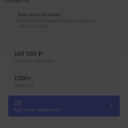
стандартов.
Иностранные языки
Анастасия Киселёва
Soft Skills
Контент-менеджер раздела новостей
сайта KursHub
ДПО
Детям
169 593 ₽
Акции и промокоды
Средняя зарплата
Рейтинг онлайн-школ
1500+
Вакансий
39
Курсов по профессии