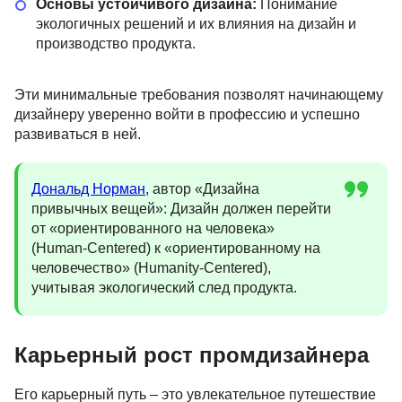
Основы устойчивого дизайна:
Понимание
экологичных решений и их влияния на дизайн и
производство продукта.
Эти минимальные требования позволят начинающему
дизайнеру уверенно войти в профессию и успешно
развиваться в ней.
Дональд Норман
, автор «Дизайна
привычных вещей»: Дизайн должен перейти
от «ориентированного на человека»
(Human-Centered) к «ориентированному на
человечество» (Humanity-Centered),
учитывая экологический след продукта.
Карьерный рост промдизайнера
я
Дизайн среды: от
ых
интерьера до города
Его карьерный путь – это увлекательное путешествие