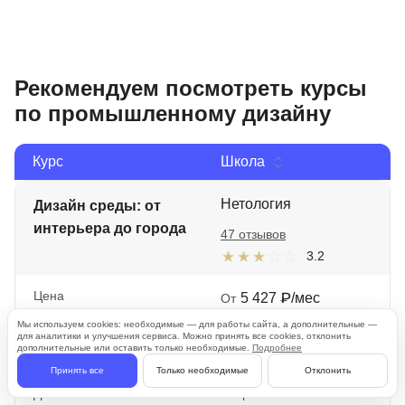
Рекомендуем посмотреть курсы
по промышленному дизайну
Курс
Школа
Нетология
Дизайн среды: от
интерьера до города
47 отзывов
3.2
Цена
5 427 ₽/мес
От
199 300 ₽
Мы используем cookies: необходимые — для работы сайта, а дополнительные —
390 750 ₽
для аналитики и улучшения сервиса. Можно принять все cookies, отклонить
дополнительные или оставить только необходимые.
Подробнее
kursy-online
с промокодом
Принять все
Только необходимые
Отклонить
Длительность
Старт