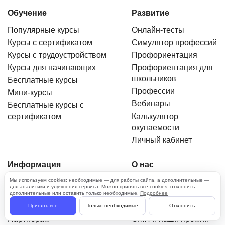
Обучение
Развитие
Популярные курсы
Онлайн-тесты
Курсы с сертификатом
Симулятор профессий
Курсы с трудоустройством
Профориентация
Курсы для начинающих
Профориентация для
школьников
Бесплатные курсы
Профессии
Мини-курсы
Вебинары
Бесплатные курсы с
сертификатом
Калькулятор
окупаемости
Личный кабинет
Информация
О нас
Новости
О проекте
Мы используем cookies: необходимые — для работы сайта, а дополнительные —
для аналитики и улучшения сервиса. Можно принять все cookies, отклонить
Журнал
Методология оценки
дополнительные или оставить только необходимые.
Подробнее
Вакансии
Контакты
Принять все
Только необходимые
Отклонить
Партнерам
СМИ и наши премии