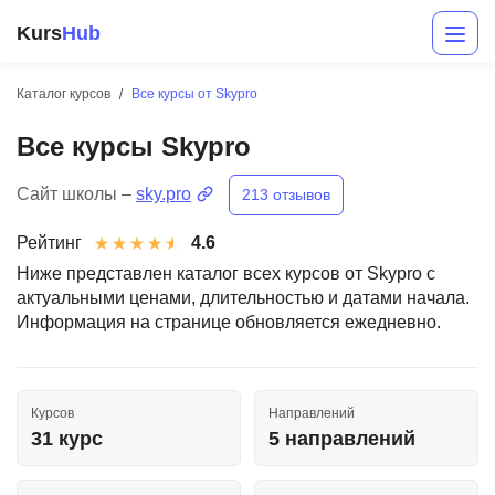
Kurs
Hub
Каталог курсов
Все курсы от Skypro
Все курсы Skypro
Сайт школы –
sky.pro
213 отзывов
Рейтинг
4.6
Ниже представлен каталог всех курсов от Skypro с
актуальными ценами, длительностью и датами начала.
Разработка
Информация на странице обновляется ежедневно.
Маркетинг
Дизайн
Курсов
Направлений
Аналитика
31 курс
5 направлений
Менеджмент