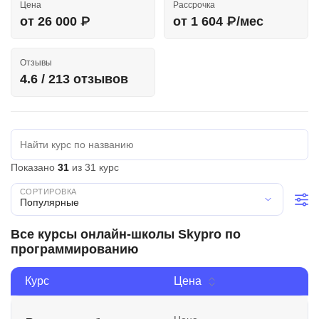
Цена
Рассрочка
Иностранные языки
от 26 000 ₽
от 1 604 ₽/мес
Soft Skills
Отзывы
ДПО
4.6 / 213 отзывов
Детям
Акции и промокоды
Рейтинг онлайн-школ
Показано
31
из 31 курс
Популярные
Все курсы онлайн-школы Skypro по
программированию
Курс
Цена