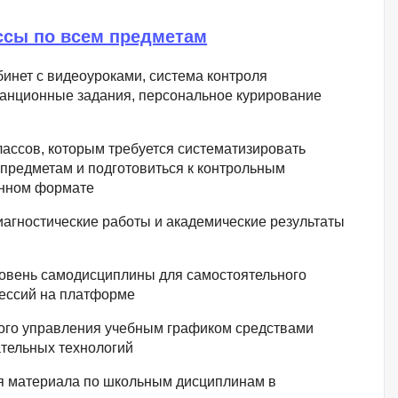
QGIS
ссы по всем предметам
Qt Creator
инет с видеоуроками, система контроля
X
танционные задания, персональное курирование
XML
лассов, которым требуется систематизировать
U
аботкой и IT
предметам и подготовиться к контрольным
UML
онном формате
нами
Y
агностические работы и академические результаты
Yandex Cloud
овень самодисциплины для самостоятельного
ессий на платформе
го управления учебным графиком средствами
тельных технологий
 материала по школьным дисциплинам в