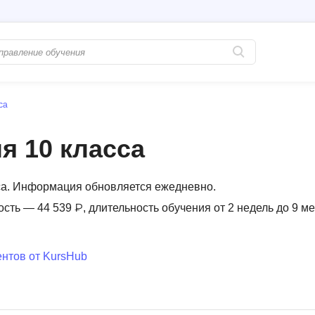
са
Популярные
PostgreSQL
Python-разработка
Pascal
я 10 класса
Java-разработка
Postman
QA-тестирование
Perl
сса. Информация обновляется ежедневно.
Информационная безопасность
Powershell
ость — 44 539 ₽, длительность обучения от 2 недель до 9 м
Разработка на языке C#
PyQt
Системное администрирование
Prometheus
нтов от KursHub
Golang-разработка
С
В
Создание сайто