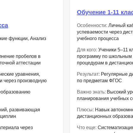
NestJS
Bootstrap
Обучение 1-11 кла
Nginx
Bash
Nuxt.js
сса
Особенности:
Личный каб
Bubble
успеваемости через дис
NoSQL
кие функции, Анализ
учебного процесса
0 ... 9
У
1C программирование
Для кого:
Ученики 5–11 к
Управление разр
лнение пробелов в
программу по школьным 
1С Битрикс
точной аттестации
процедурам в дистанци
Управление дро
1С Администрирование
еские уравнения,
Результат:
Регулярные ди
О
и через производную
по предметам ФГОС
P
ООП
реобразованию
Важно знать:
Высокий ур
PHP-разработка
планирования учебных с
ний, развивающая
Плюсы:
Навык автономно
сциплин
дистанционных образова
териала через
Что еще:
Систематизация