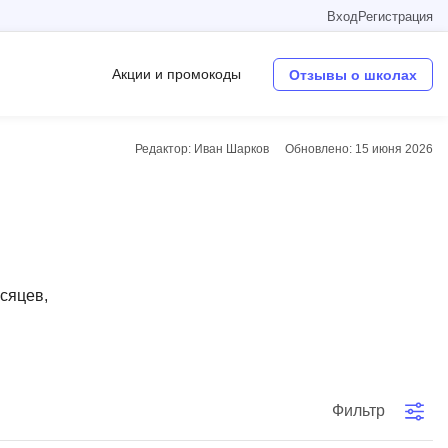
Вход
Регистрация
Акции и промокоды
Отзывы о школах
Редактор: Иван Шарков
Обновлено:
15 июня 2026
Операционные системы
W
Wordpress
Webflow
есяцев,
Webpack
O
Oracle SQL
Фильтр
OSINT
в
Objective-C