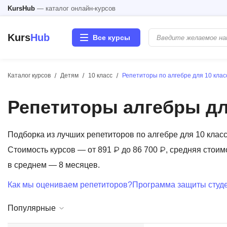
KursHub
— каталог онлайн-курсов
Kurs
Hub
Все курсы
Каталог курсов
Детям
10 класс
Репетиторы по алгебре для 10 клас
Разработка
Репетиторы алгебры дл
Маркетинг
Дизайн
Подборка из лучших репетиторов по алгебре для 10 кла
Стоимость курсов — от 891 ₽ до 86 700 ₽, средняя стоим
Аналитика
в среднем — 8 месяцев.
Как мы оцениваем репетиторов?
Программа защиты студе
Менеджмент
Популярные
Иностранные языки