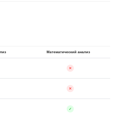
Я
Язык SQL
К
Кибербезопасность
Компьютерное зрение
Компьютерные сети
лиз
Математический анализ
G
✕
Groovy
GitLab
Godot
✕
 архитектура
S
Scala
✓
р