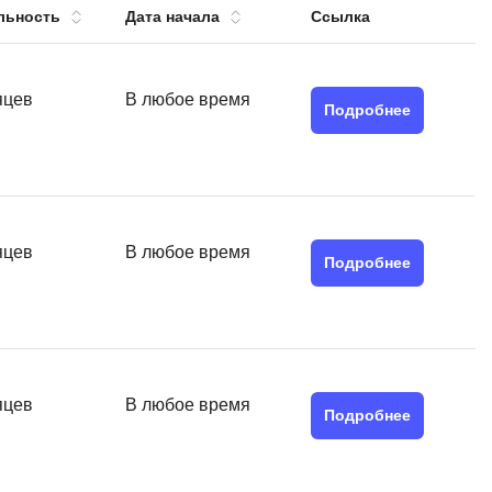
льность
Дата начала
Ссылка
тов
OpenStack
р
OpenCart
нет магазина
яцев
В любое время
Подробнее
Z
стрирование
Zabbix
H
tJS
Hadoop
яцев
В любое время
go
Подробнее
M
js
MS Access
ng
MongoDB
lar
MySQL
яцев
В любое время
el
Подробнее
Microsoft Azure
er
MODX
s