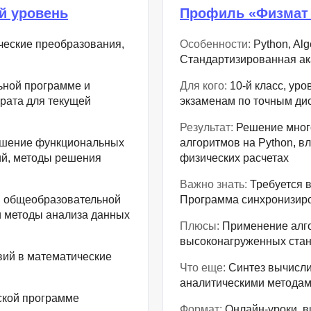
ый уровень
Профиль «Физмат 
ческие преобразования,
Особенности:
Python, Alg
Стандартизированная ак
ьной программе и
Для кого:
10-й класс, уро
рата для текущей
экзаменам по точным ди
Результат:
Решение много
ешение функциональных
алгоритмов на Python, в
ий, методы решения
физических расчетах
Важно знать:
Требуется в
и общеобразовательной
Программа синхронизиро
 методы анализа данных
Плюсы:
Применение алго
высоконагруженных ста
вий в математические
Что еще:
Синтез вычисли
аналитическими методам
ской программе
Формат:
Онлайн-уроки, в