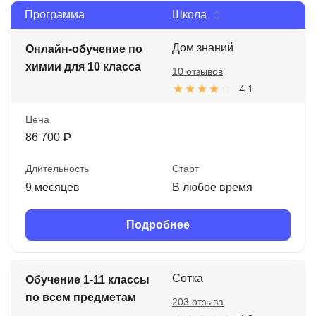
Программа
Школа
Иностранные языки
Soft Skills
Дом знаний
Онлайн-обучение по
химии для 10 класса
10 отзывов
ДПО
4.1
Детям
Цена
Акции и промокоды
86 700 ₽
Рейтинг онлайн-школ
Длительность
Старт
9 месяцев
В любое время
Подробнее
Сотка
Обучение 1-11 классы
по всем предметам
203 отзыва