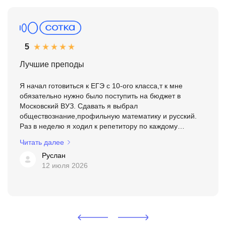
кейсов;
школа на примерах работ.
насколько свежими выглядят материалы и примеры
в программе;
что пишут ученики о понятности объяснений и
5
пользе практики.
Лучшие преподы
Я начал готовиться к ЕГЭ с 10-ого класса,т к мне
обязательно нужно было поступить на бюджет в
Московский ВУЗ. Сдавать я выбрал
обществознание,профильную математику и русский.
Раз в неделю я ходил к репетитору по каждому
предмету. Я чувствовал,как мои знания растут. Но этого
Читать далее
роста на тот момент было ...
Руслан
12 июля 2026