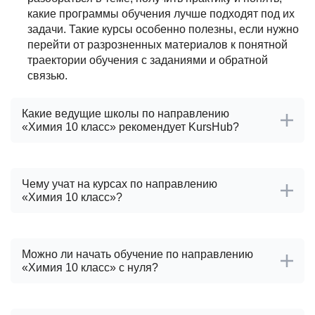
какие программы обучения лучше подходят под их
задачи. Такие курсы особенно полезны, если нужно
перейти от разрозненных материалов к понятной
траектории обучения с заданиями и обратной
связью.
Какие ведущие школы по направлению
«Химия 10 класс» рекомендует KursHub?
После проверки школ по направлению «Химия 10
класс» KursHub выделяет ведущие проверенные
Чему учат на курсах по направлению
школы:
«Химия 10 класс»?
Умскул
На курсах по направлению «Химия 10 класс»
Сотка
обычно разбирают базовые понятия, практические
Тетрика
Можно ли начать обучение по направлению
задачи и инструменты, которые нужны для
Дом знаний
«Химия 10 класс» с нуля?
самостоятельной работы.
Twostu
1-11 классы по всем предметам
Да, если выбрать программу с вводным блоком,
При выборе учитываются релевантность программ,
школа по химии для школьников 10 класса