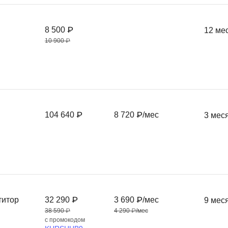
Фреймворк Symf
ASP.NET
8 500 ₽
12 ме
Ansible
T
10 900 ₽
Arduino
TypeScript
Android Studio
Tilda
Active Directory
Terraform
Apache Airflow
Three.js
104 640 ₽
8 720 ₽/мес
3 мес
Asterisk
V
API
VR/AR-разработ
Р
VMware
Разработка мобильных
Visual Studio Co
приложений
титор
32 290 ₽
3 690 ₽/мес
9 мес
R
Разработка игр
38 590 ₽
4 290 ₽/мес
Rust
с промокодом
Разработка игр на Unity