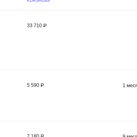
KURSHUB9
Ruby
Разработка на языке C и C++
RabbitMQ
Разработка на Kotlin
33 710 ₽
React Native
Разработка игр на Unreal Engine
L
Работа с GIT
Linux
Разработка на языке Swift
LibGDX
Реверс инжиниринг
Робототехника для взрослых
K
Ручное тестирование
Kubernetes
5 590 ₽
1 мес
I
М
iOS разработка
Микросервисная
IoT
Т
F
Тестирование иг
7 180 ₽
9 мес