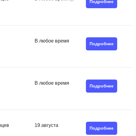
Подробнее
QGIS
Qt Creator
X
XML
В любое время
Подробнее
U
аботкой и IT
UML
нами
Y
В любое время
Yandex Cloud
Подробнее
яцев
19 августа
Подробнее