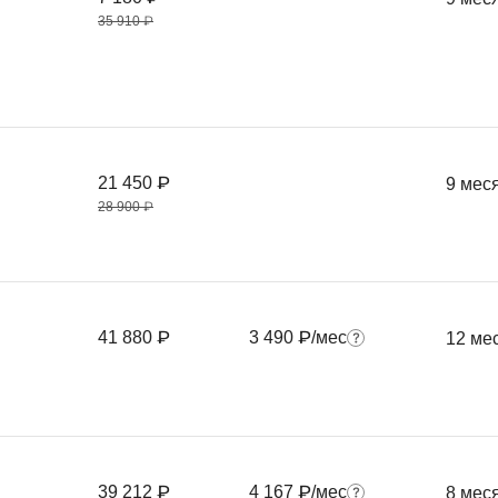
Frontend-разработка
35 910 ₽
А
FullStack-разработка
Автоматизация 
Flask
Алгоритмы и стр
FastAPI
Администрирова
D
Архитектор ПО
21 450 ₽
9 мес
DevOps
28 900 ₽
Администрирова
Docker
Б
Dart
Белый хакер
Drupal
41 880 ₽
3 490 ₽/мес
12 ме
Базы данных
DataLens
Блокчейн
Delphi
N
B
No-Code разраб
Backend разработка
39 212 ₽
4 167 ₽/мес
8 мес