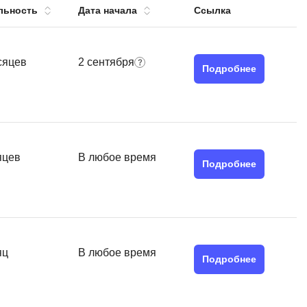
льность
Дата начала
Ссылка
тов
OpenStack
р
OpenCart
нет магазина
сяцев
2 сентября
Подробнее
Z
стрирование
Zabbix
H
tJS
Hadoop
яцев
В любое время
go
Подробнее
M
js
MS Access
ng
MongoDB
lar
MySQL
яц
В любое время
el
Подробнее
Microsoft Azure
er
MODX
s