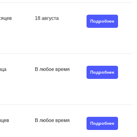
MATLAB
ony
MS SQL
сяцев
18 августа
Подробнее
C
Cisco
CI/CD
CentOS
яца
В любое время
ClickHouse
Подробнее
П
ка
Пентест
Промпт инжиниринг
de
Программная инженерия
яцев
В любое время
Подробнее
Парсинг