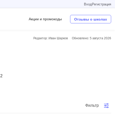
Вход
Регистрация
Акции и промокоды
Отзывы о школах
Редактор: Иван Шарков
Обновлено:
5 августа 2026
Операционные системы
W
Wordpress
Webflow
12
Webpack
O
Oracle SQL
Фильтр
OSINT
в
Objective-C