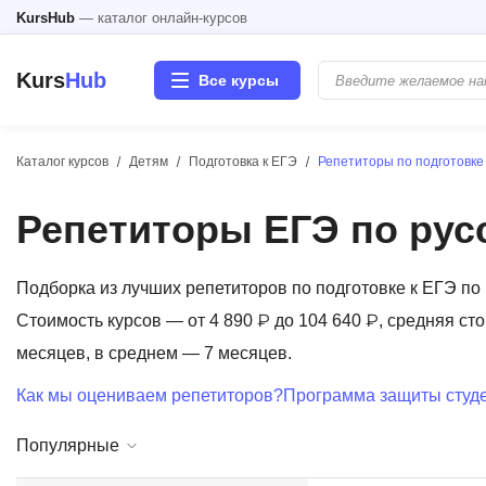
KursHub
— каталог онлайн-курсов
Kurs
Hub
Все курсы
Каталог курсов
Детям
Подготовка к ЕГЭ
Репетиторы по подготовке 
Разработка
Репетиторы ЕГЭ по рус
Маркетинг
Дизайн
Подборка из лучших репетиторов по подготовке к ЕГЭ п
Стоимость курсов — от 4 890 ₽ до 104 640 ₽, средняя ст
Аналитика
месяцев, в среднем — 7 месяцев.
Как мы оцениваем репетиторов?
Программа защиты студе
Менеджмент
Популярные
Иностранные языки