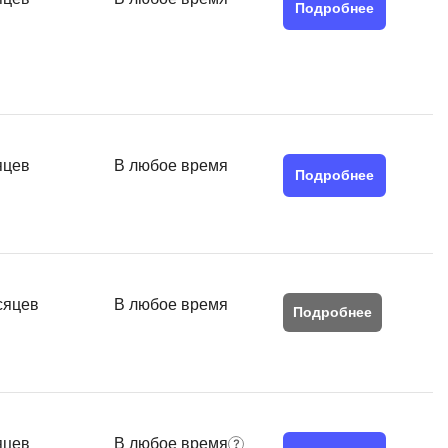
SRE
Подробнее
Selenium
тестирования
Solidity
уктуры данных
Н
ние Windows
Нагрузочное тестирование
яцев
В любое время
Подробнее
Д
ние PostgreSQL
Дизайнер верстальщик
Х
Хранилища данных
сяцев
В любое время
Подробнее
E
Elasticsearch
отка
Q
яцев
В любое время