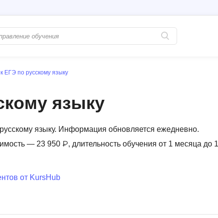
к ЕГЭ по русскому языку
Популярные
PostgreSQL
Python-разработка
Pascal
скому языку
Java-разработка
Postman
QA-тестирование
Perl
о русскому языку. Информация обновляется ежедневно.
Информационная безопасность
Powershell
оимость — 23 950 ₽, длительность обучения от 1 месяца до 
Разработка на языке C#
PyQt
Системное администрирование
Prometheus
нтов от KursHub
Golang-разработка
С
В
Создание сайто