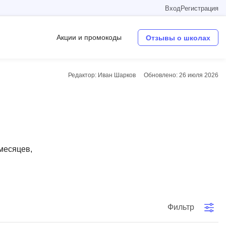
Вход
Регистрация
Акции и промокоды
Отзывы о школах
Редактор: Иван Шарков
Обновлено:
26 июля 2026
Операционные системы
W
Wordpress
Webflow
 месяцев,
Webpack
O
Oracle SQL
Фильтр
OSINT
в
Objective-C