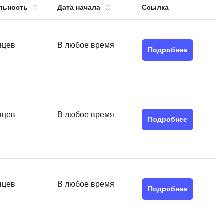
льность
Дата начала
Ссылка
тов
OpenStack
р
OpenCart
нет магазина
яцев
В любое время
Подробнее
Z
стрирование
Zabbix
H
tJS
Hadoop
яцев
В любое время
go
Подробнее
M
js
MS Access
ng
MongoDB
lar
MySQL
яцев
В любое время
el
Подробнее
Microsoft Azure
er
MODX
s