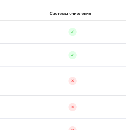
SRE
Selenium
Системы счисления
тестирования
Solidity
уктуры данных
✓
Н
ние Windows
Нагрузочное тестирование
✓
Д
ние PostgreSQL
Дизайнер верстальщик
Х
✕
Хранилища данных
E
✕
Elasticsearch
отка
Q