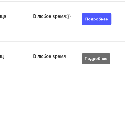
Я
Язык SQL
яца
В любое время
Подробнее
К
Кибербезопасность
Компьютерное зрение
Компьютерные сети
яц
В любое время
Подробнее
G
Groovy
GitLab
Godot
 архитектура
S
Scala
р