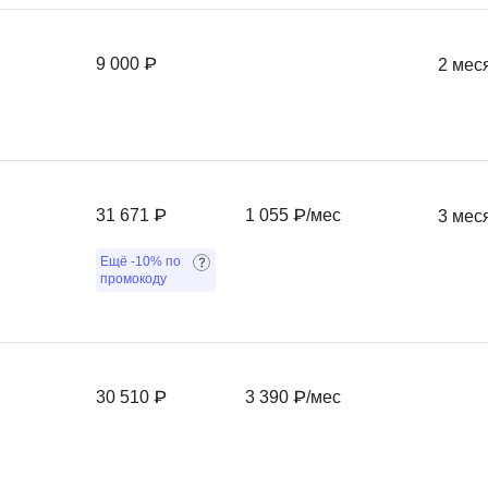
Фреймворк Symf
ASP.NET
9 000 ₽
2 мес
Ansible
T
Arduino
TypeScript
Android Studio
Tilda
Active Directory
Terraform
31 671 ₽
1 055 ₽/мес
3 мес
Apache Airflow
Three.js
Asterisk
Ещё
-10%
по
V
промокоду
API
VR/AR-разработ
Р
VMware
Разработка мобильных
Visual Studio Co
30 510 ₽
3 390 ₽/мес
приложений
R
Разработка игр
Rust
Разработка игр на Unity