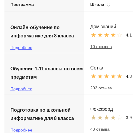
Программа
Школа
Soft Skills
ДПО
Дом знаний
Онлайн-обучение по
4.1
информатике для 8 класса
Детям
10 отзывов
Подробнее
Сотка
Обучение 1-11 классы по всем
4.8
предметам
203 отзыва
Подробнее
Фоксфорд
Подготовка по школьной
3.9
информатике для 8 класса
43 отзыва
Подробнее