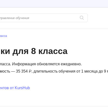
ласса
Популярные
PostgreSQL
Python-разработка
Pascal
и для 8 класса
Java-разработка
Postman
QA-тестирование
Perl
класса. Информация обновляется ежедневно.
Информационная безопасность
Powershell
имость — 35 354 ₽, длительность обучения от 1 месяца до 9
Разработка на языке C#
PyQt
Системное администрирование
Prometheus
нтов от KursHub
Golang-разработка
С
В
Создание сайто