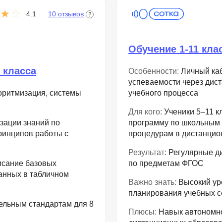
4.1
10 отзывов
Обучение 1-11 кла
 класса
Особенности:
Личный каб
успеваемости через дис
горитмизация, системы
учебного процесса
Для кого:
Ученики 5–11 к
зации знаний по
программу по школьным 
ринципов работы с
процедурам в дистанци
Результат:
Регулярные ди
исание базовых
по предметам ФГОС
анных в табличном
Важно знать:
Высокий ур
планирования учебных с
льным стандартам для 8
Плюсы:
Навык автономно