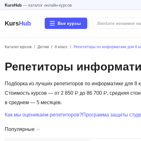
KursHub
— каталог онлайн-курсов
Kurs
Hub
Все курсы
Каталог курсов
Детям
8 класс
Репетиторы по информатике для 8 к
Разработка
Репетиторы информатик
Маркетинг
Дизайн
Подборка из лучших репетиторов по информатике для 8 
Стоимость курсов — от 2 850 ₽ до 86 700 ₽, средняя сто
Аналитика
в среднем — 5 месяцев.
Как мы оцениваем репетиторов?
Программа защиты студе
Менеджмент
Популярные
Иностранные языки