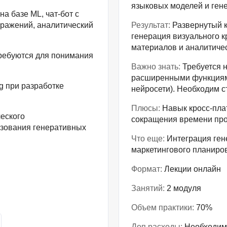
языковых моделей и ген
а базе ML, чат-бот с
бражений, аналитический
Результат:
Развернутый к
генерация визуального к
материалов и аналитиче
ребуются для понимания
Важно знать:
Требуется н
расширенными функциями
g при разработке
нейросети). Необходим с
Плюсы:
Навык кросс-пла
еского
сокращения времени про
зования генеративных
Что еще:
Интеграция ген
маркетингового планиро
Формат:
Лекции онлайн
Занятий:
2 модуля
Объем практики:
70%
Доп расходы:
Необходимы