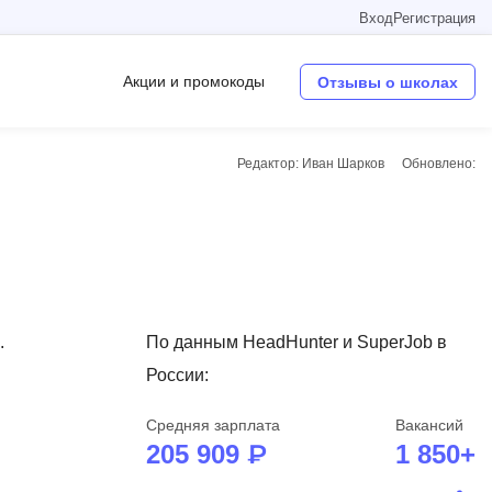
Вход
Регистрация
Акции и промокоды
Отзывы о школах
Редактор: Иван Шарков
Обновлено:
Операционные системы
W
Wordpress
Webflow
Webpack
.
По данным HeadHunter и SuperJob в
России:
O
Oracle SQL
Средняя зарплата
Вакансий
205 909 ₽
1 850+
OSINT
в
Objective-C