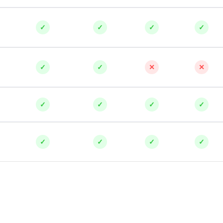
Frontend-разработка
А
FullStack-разработка
✓
✓
✓
✓
Автоматизация 
Flask
Алгоритмы и стр
FastAPI
Администрирова
✓
✓
✕
✕
D
Архитектор ПО
DevOps
Администрирова
✓
✓
✓
✓
Docker
Б
Dart
Белый хакер
✓
✓
✓
✓
Drupal
Базы данных
DataLens
Блокчейн
Delphi
N
B
No-Code разраб
Backend разработка