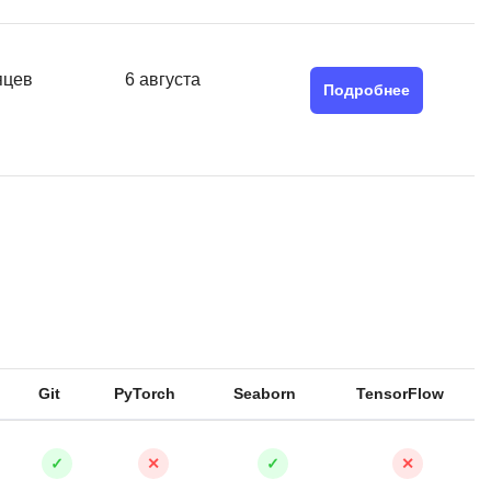
Я
Язык SQL
яцев
6 августа
Подробнее
К
Кибербезопасность
Компьютерное зрение
Компьютерные сети
G
Groovy
GitLab
Godot
 архитектура
Git
PyTorch
Seaborn
TensorFlow
S
Scala
✓
✕
✓
✕
р