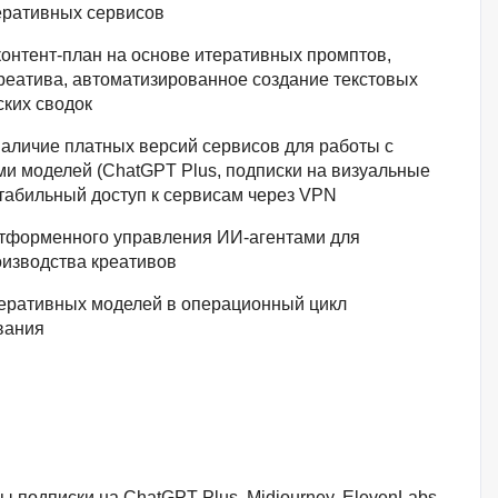
еративных сервисов
онтент-план на основе итеративных промптов,
реатива, автоматизированное создание текстовых
ских сводок
аличие платных версий сервисов для работы с
 моделей (ChatGPT Plus, подписки на визуальные
табильный доступ к сервисам через VPN
тформенного управления ИИ-агентами для
изводства креативов
еративных моделей в операционный цикл
вания
 подписки на ChatGPT Plus, Midjourney, ElevenLabs