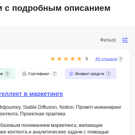
QGIS
ом с подробным описанием
Qt Creator
X
XML
Фильтр
U
аботкой и IT
5
49 отзывов
UML
нами
Y
ом
Сертификат
Возврат средств
Yandex Cloud
еллект в маркетинге
djourney, Stable Diffusion, Notion. Промпт-инжиниринг
контента. Проектная практика
 базовым пониманием маркетинга, желающие
ие контента и аналитические задачи с помощью