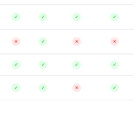
SRE
Selenium
✓
✓
✓
✓
тестирования
Solidity
уктуры данных
Н
ние Windows
✕
✓
✕
✕
Нагрузочное тестирование
Д
ние PostgreSQL
✓
✓
✓
✓
Дизайнер верстальщик
Х
✓
✓
✕
✓
Хранилища данных
E
Elasticsearch
отка
Q