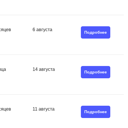
MATLAB
ony
MS SQL
C
сяцев
6 августа
Подробнее
Cisco
CI/CD
CentOS
ClickHouse
яца
14 августа
Подробнее
П
ка
Пентест
Промпт инжиниринг
de
сяцев
11 августа
Программная инженерия
Подробнее
Парсинг