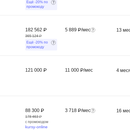
Ещё
-20%
по
промокоду
Фреймворк Symf
ASP.NET
Ansible
T
Arduino
182 562 ₽
5 889 ₽/мес
13 ме
TypeScript
365 124 ₽
Android Studio
Tilda
Ещё
-20%
по
промокоду
Active Directory
Terraform
Apache Airflow
Three.js
Asterisk
121 000 ₽
11 000 ₽/мес
4 мес
V
API
VR/AR-разработ
Р
VMware
Разработка мобильных
Visual Studio Co
приложений
88 300 ₽
3 718 ₽/мес
16 ме
R
178 463 ₽
Разработка игр
с промокодом
Rust
kursy-online
Разработка игр на Unity