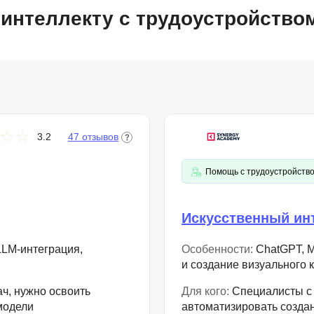
NestJS
 интеллекту с трудоустройств
Bootstrap
Nginx
Bash
Nuxt.js
Bubble
NoSQL
0 ... 9
У
1C программирование
Управление разр
3.2
47 отзывов
1С Битрикс
Управление дро
1С Администрирование
Помощь с трудоустройств
О
P
ООП
Искусственный инт
PHP-разработка
 LLM-интеграция,
Особенности:
ChatGPT, Mi
и создание визуального 
ч, нужно освоить
Для кого:
Специалисты с
модели
автоматизировать создан