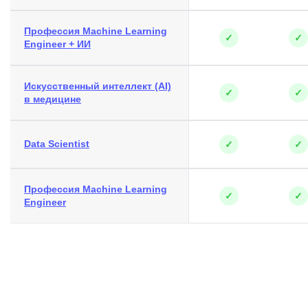
Профессия Machine Learning
✓
✓
Engineer + ИИ
Искусственный интеллект (AI)
✓
✓
в медицине
Data Scientist
✓
✓
Профессия Machine Learning
✓
✓
Engineer