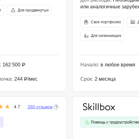
или аналогичные заруб
т
Для продвинутых
Свое портфолио
Для начинающих
:
162 500 ₽
Начало:
в любое время
рочка:
244 ₽/мес
Срок:
2 месяца
4.7
260 отзывов
Помощь с трудоустройств