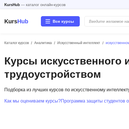
KursHub
— каталог онлайн-курсов
Kurs
Hub
Все курсы
Каталог курсов
Аналитика
Искусственный интеллект
искусственно
Разработка
Курсы искусственного 
Маркетинг
трудоустройством
Дизайн
Подборка из лучших курсов по искусственному интеллек
Аналитика
Как мы оцениваем курсы?
Программа защиты студентов о
Менеджмент
Иностранные языки