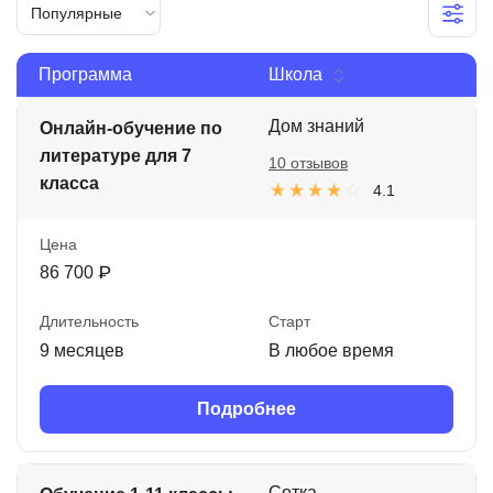
Популярные
Иностранные языки
Soft Skills
Программа
Школа
ДПО
Дом знаний
Онлайн-обучение по
литературе для 7
Детям
10 отзывов
класса
4.1
Акции и промокоды
Цена
Рейтинг онлайн-школ
86 700 ₽
Длительность
Старт
9 месяцев
В любое время
Подробнее
Сотка