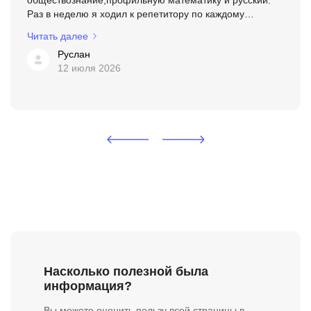
обществознание,профильную математику и русский.
Раз в неделю я ходил к репетитору по каждому
предмету. Я чувствовал,как мои знания растут. Но этого
Читать далее
роста на тот момент было ...
Руслан
12 июля 2026
Насколько полезной была
информация?
Вы можете оценить пользу всей страницы в