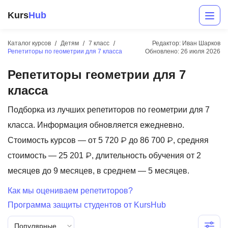
Kurs
Hub
Каталог курсов
Детям
7 класс
Редактор: Иван Шарков
Репетиторы по геометрии для 7 класса
Обновлено:
26 июля 2026
Репетиторы геометрии для 7
класса
Подборка из лучших репетиторов по геометрии для 7
класса. Информация обновляется ежедневно.
Разработка
Стоимость курсов — от 5 720 ₽ до 86 700 ₽, средняя
стоимость — 25 201 ₽, длительность обучения от 2
Маркетинг
месяцев до 9 месяцев, в среднем — 5 месяцев.
Дизайн
Как мы оцениваем репетиторов?
Аналитика
Программа защиты студентов от KursHub
Менеджмент
Популярные