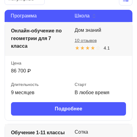
Иностранные языки
Программа
Школа
Soft Skills
Дом знаний
Онлайн-обучение по
ДПО
геометрии для 7
10 отзывов
Детям
класса
4.1
Акции и промокоды
Цена
Рейтинг онлайн-школ
86 700 ₽
Длительность
Старт
9 месяцев
В любое время
Подробнее
Сотка
Обучение 1-11 классы