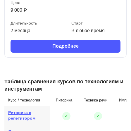
Цена
9 000 ₽
Длительность
Старт
2 месяца
В любое время
Подробнее
Таблица сравнения курсов по технологиям и
инструментам
Курс / технология
Риторика
Техника речи
Импро
Риторика с
✓
✓
репетитором