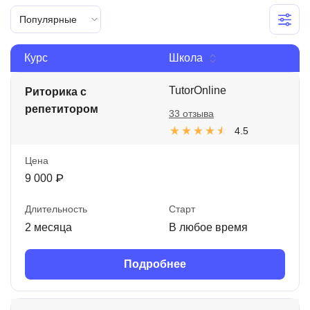
Иностранные языки
Популярные
Soft Skills
Курс
Школа
ДПО
TutorOnline
Риторика с
Детям
репетитором
33 отзыва
Акции и промокоды
4.5
Рейтинг онлайн-школ
Цена
9 000 ₽
Длительность
Старт
2 месяца
В любое время
Подробнее