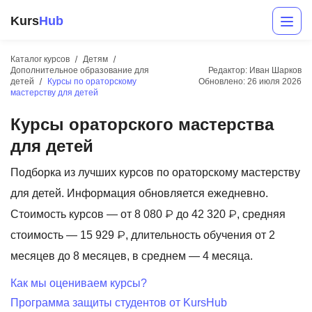
Kurs
Hub
Каталог курсов
Детям
Дополнительное образование для
Редактор: Иван Шарков
детей
Курсы по ораторскому
Обновлено:
26 июля 2026
мастерству для детей
Курсы ораторского мастерства
для детей
Подборка из лучших курсов по ораторскому мастерству
Разработка
для детей. Информация обновляется ежедневно.
Стоимость курсов — от 8 080 ₽ до 42 320 ₽, средняя
Маркетинг
стоимость — 15 929 ₽, длительность обучения от 2
Дизайн
месяцев до 8 месяцев, в среднем — 4 месяца.
Аналитика
Как мы оцениваем курсы?
Менеджмент
Программа защиты студентов от KursHub