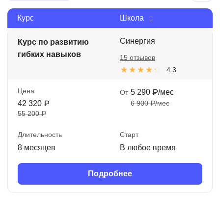
Иностранные языки
Курс
Школа
Soft Skills
Синергия
Курс по развитию
ДПО
гибких навыков
15 отзывов
4.3
Детям
Акции и промокоды
Цена
5 290 ₽/мес
От
42 320 ₽
6 900 ₽/мес
Рейтинг онлайн-школ
55 200 ₽
Длительность
Старт
8 месяцев
В любое время
Подробнее