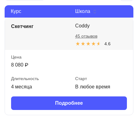
Иностранные языки
Курс
Школа
Soft Skills
Coddy
Скетчинг
ДПО
45 отзывов
4.6
Детям
Акции и промокоды
Цена
8 080 ₽
Рейтинг онлайн-школ
Длительность
Старт
4 месяца
В любое время
Подробнее