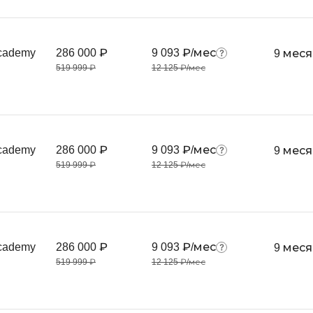
Тестирование
F
Frontend-разработка
А
cademy
286 000 ₽
9 093 ₽/мес
9 мес
FullStack-разработка
Автоматизаци
519 999 ₽
12 125 ₽/мес
Flask
Алгоритмы и 
данных
FastAPI
Администриро
D
cademy
286 000 ₽
9 093 ₽/мес
9 мес
Архитектор П
DevOps
519 999 ₽
12 125 ₽/мес
Администрир
Docker
PostgreSQL
Dart
Б
Drupal
Белый хакер
cademy
286 000 ₽
9 093 ₽/мес
9 мес
DataLens
519 999 ₽
12 125 ₽/мес
Базы данных
Delphi
Блокчейн
B