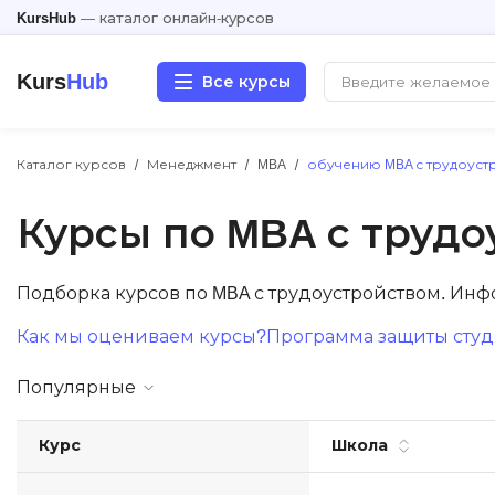
KursHub
— каталог онлайн-курсов
Kurs
Hub
Все курсы
Каталог курсов
Менеджмент
MBA
обучению MBA с трудоуст
Разработка
Курсы по MBA с труд
Маркетинг
Дизайн
Подборка курсов по MBA с трудоустройством. Ин
Как мы оцениваем курсы?
Программа защиты студе
Аналитика
Популярные
Менеджмент
Курс
Школа
Иностранные языки