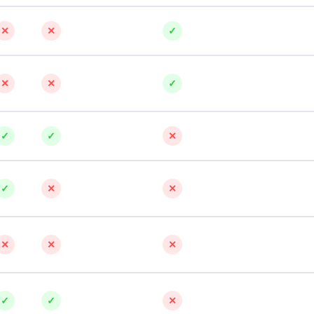
✕
✕
✓
✕
✕
✓
✓
✓
✕
✓
✕
✕
✕
✕
✕
✓
✓
✕