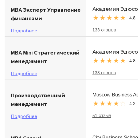
Soft Skills
Академия Эдюс
MBA Эксперт Управление
4.8
финансами
ДПО
133 отзыва
Подробнее
Детям
Академия Эдюс
MBA Mini Стратегический
4.8
менеджмент
133 отзыва
Подробнее
Moscow Business A
Производственный
4.2
менеджмент
51 отзыв
Подробнее
City Business Schoo