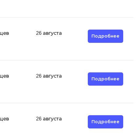
Парсинг
Я
Язык SQL
яцев
26 августа
Подробнее
К
Кибербезопасность
Компьютерное зрение
Компьютерные сети
яцев
26 августа
Подробнее
G
Groovy
GitLab
Godot
яцев
26 августа
ая архитектура
Подробнее
S