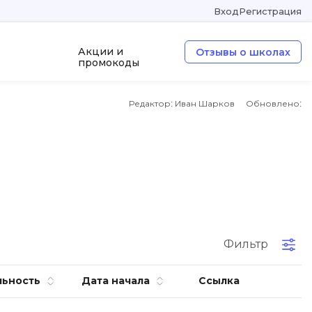
Вход
Регистрация
Акции и
Отзывы о школах
промокоды
Редактор: Иван Шарков
Обновлено:
а
ООП
Операционные системы
W
Wordpress
Webflow
Webpack
Фильтр
O
льность
Дата начала
Ссылка
Oracle SQL
OSINT