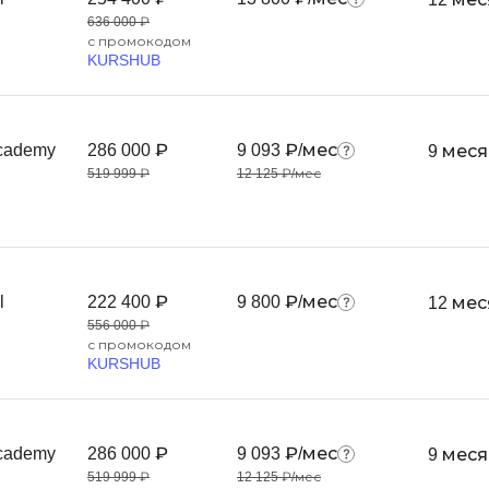
Android-разработка
636 000 ₽
Фреймворк Vue
с промокодом
Apache Kafka
KURSHUB
Фреймворк Sy
ASP.NET
T
Ansible
cademy
286 000 ₽
9 093 ₽/мес
TypeScript
9 мес
Arduino
519 999 ₽
12 125 ₽/мес
Tilda
Android Studio
Terraform
Active Directory
Three.js
Apache Airflow
l
222 400 ₽
9 800 ₽/мес
12 ме
Asterisk
V
556 000 ₽
API
с промокодом
VR/AR-разрабо
KURSHUB
VMware
Р
Visual Studio Co
Разработка мобильных
cademy
286 000 ₽
9 093 ₽/мес
приложений
9 мес
R
519 999 ₽
12 125 ₽/мес