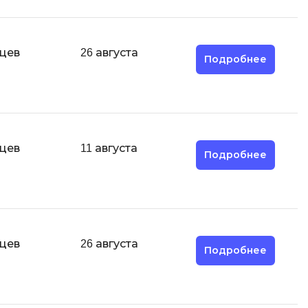
Scala
 игр
SRE
Selenium
яцев
26 августа
Подробнее
я тестирования
Solidity
структуры
Н
Нагрузочное тестирование
вание Windows
яцев
11 августа
О
Д
Подробнее
ование
Дизайнер верстальщик
Х
Хранилища данных
яцев
26 августа
Подробнее
E
Elasticsearch