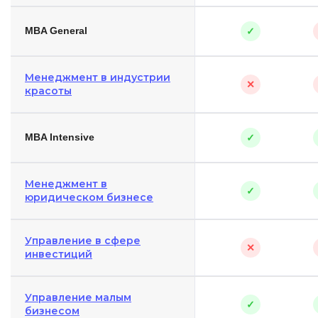
MBA General
✓
Менеджмент в индустрии
✕
красоты
MBA Intensive
✓
Менеджмент в
✓
юридическом бизнесе
Управление в сфере
✕
инвестиций
Управление малым
✓
бизнесом