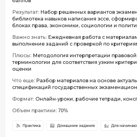
баллов
Результат:
Набор решенных вариантов экзамен
библиотека навыков написания эссе, сформир
блоках права, экономики, социологии и полит
Важно знать:
Ежедневная работа с материалам
выполнение заданий с проверкой по критери
Плюсы:
Методология интерпретации правовой
терминологии для соответствия узким крите
оценки
Что еще:
Разбор материалов на основе актуал
спецификаций государственных экзаменацион
Формат:
Онлайн-уроки, рабочие тетради, конс
Объем практики:
70%
Практика
Домашние задания
Для начина