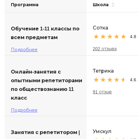
Программа
Школа
Soft Skills
ДПО
Сотка
Обучение 1-11 классы по
4.8
всем предметам
Детям
202 отзыва
Подробнее
Тетрика
Онлайн-занятия с
4.6
опытными репетиторами
по обществознанию 11
91 отзыв
класс
Подробнее
Умскул
Занятия с репетитором |