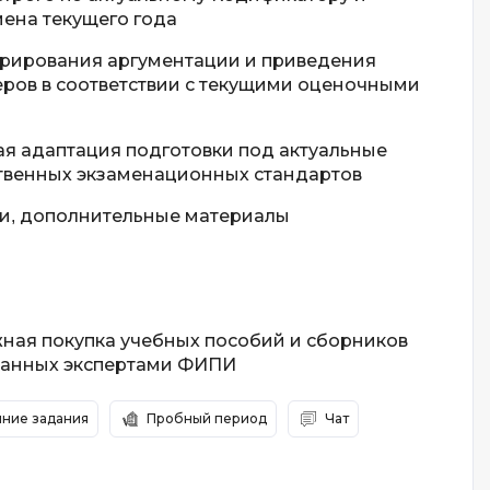
Scala
 игр
ена текущего года
SRE
урирования аргументации и приведения
Selenium
ров в соответствии с текущими оценочными
я тестирования
Solidity
структуры
я адаптация подготовки под актуальные
Н
твенных экзаменационных стандартов
Нагрузочное тестирование
вание Windows
и, дополнительные материалы
О
Д
ование
Дизайнер верстальщик
Х
ная покупка учебных пособий и сборников
ванных экспертами ФИПИ
Хранилища данных
E
ние задания
Пробный период
Чат
Elasticsearch