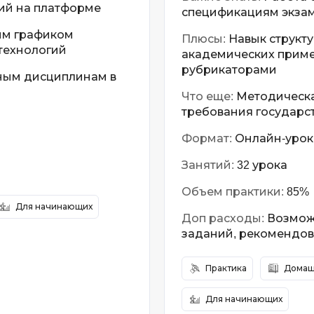
ий на платформе
Тестирование
F
спецификациям экзам
ым графиком
Frontend-разработка
Плюсы:
Навык структ
А
технологий
академических приме
FullStack-разработка
Автоматизаци
рубрикаторами
ным дисциплинам в
Flask
Алгоритмы и 
Что еще:
Методическа
данных
FastAPI
требования государс
Администриро
D
Формат:
Онлайн-урок
Архитектор П
DevOps
Занятий:
32 урока
Администрир
Docker
Объем практики:
PostgreSQL
85%
Для начинающих
Dart
Доп расходы:
Возмож
Б
Drupal
заданий, рекомендо
Белый хакер
DataLens
Практика
Домаш
Базы данных
Delphi
Блокчейн
Для начинающих
B