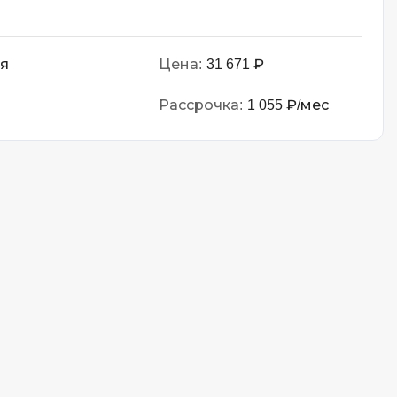
Q
QGIS
ботка
мя
Цена:
31 671 ₽
Qt Creator
Рассрочка:
1 055 ₽/мес
X
XML
U
UML
зработкой и IT
Y
ронами
Yandex Cloud