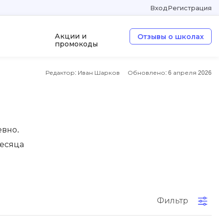
Вход
Регистрация
Акции и
Отзывы о школах
промокоды
Редактор: Иван Шарков
Обновлено:
6 апреля 2026
а
ООП
Операционные системы
W
евно.
Wordpress
месяца
Webflow
Webpack
O
Фильтр
Oracle SQL
OSINT