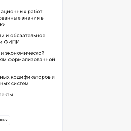
ационных работ,
ованные знания в
ики
и и обязательное
ям ФИПИ
 и экономической
риям формализованной
ьных кодификаторов и
ных систем
пекты
ющих