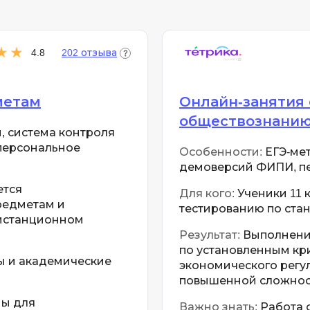
Разработка игр
Rust
Разработка игр на Unity
Ruby
Разработка на языке C и C++
4.8
202 отзыва
RabbitMQ
Разработка на Kotlin
React Native
Разработка игр на Unreal Engine
метам
Онлайн-занятия
L
Работа с GIT
обществознанию 
, система контроля
Linux
Разработка на языке Swift
персональное
Особенности:
ЕГЭ-мет
LibGDX
Реверс инжиниринг
демоверсий ФИПИ, п
ется
K
Робототехника для взрослых
Для кого:
Ученики 11 
редметам и
тестированию по ста
Kubernetes
Ручное тестирование
дистанционном
Результат:
Выполнение
М
I
по установленным кри
ы и академические
экономического регу
Микросервисн
iOS разработка
повышенной сложнос
IoT
Т
ны для
Важно знать:
Работа 