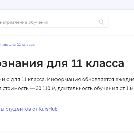
нию для 11 класса
Популярные
PHP-разработк
Python-разработка
PostgreSQL
знания для 11 класса
Java-разработка
Pascal
QA-тестирование
Postman
нию для 11 класса. Информация обновляется ежедн
Информационная
Perl
яя стоимость — 30 110 ₽, длительность обучения от 1 
безопасность
Powershell
Разработка на языке C#
PyQt
 студентов от KursHub
Системное
Prometheus
администрирование
Golang-разработка
С