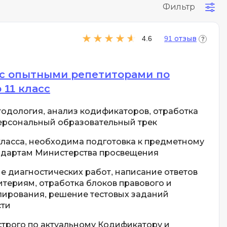
Парсинг
Фильтр
Я
4.6
91 отзыв
Язык SQL
К
 с опытными репетиторами по
Кибербезопасность
11 класс
Компьютерное зрение
одология, анализ кодификаторов, отработка
Компьютерные сети
ерсональный образовательный трек
G
класса, необходима подготовка к предметному
ндартам Министерства просвещения
Groovy
GitLab
 диагностических работ, написание ответов
териям, отработка блоков правового и
Godot
лирования, решение тестовых заданий
ая архитектура
ти
S
строго по актуальному Кодификатору и