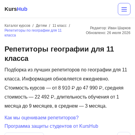
Kurs
Hub
Каталог курсов
Детям
11 класс
Редактор: Иван Шарков
Репетиторы по географии для 11
Обновлено:
26 июля 2026
класса
Репетиторы географии для 11
класса
Подборка из лучших репетиторов по географии для 11
класса. Информация обновляется ежедневно.
Разработка
Стоимость курсов — от 8 910 ₽ до 47 990 ₽, средняя
Маркетинг
стоимость — 22 492 ₽, длительность обучения от 1
месяца до 9 месяцев, в среднем — 3 месяца.
Дизайн
Как мы оцениваем репетиторов?
Аналитика
Программа защиты студентов от KursHub
Менеджмент