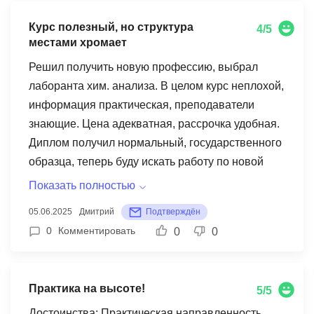
навстречу, помогла продлить. Если у вас
Курс полезный, но структура
4/5
времени мало и работа напряжённая - учтите
местами хромает
это. В остальном курс стоящий, многое узнала
Решил получить новую профессию, выбрал
про рационы, содержание зимой, профилактику
лаборанта хим. анализа. В целом курс неплохой,
болезней. Применяю теперь на практике.
информация практическая, преподаватели
знающие. Цена адекватная, рассрочка удобная.
Диплом получил нормальный, государственного
образца, теперь буду искать работу по новой
специальности. Что не очень понравилось -
Показать полностью
некоторые темы как-то не очень
05.06.2025
Дмитрий
Подтверждён
структурированы были, материал разбросан.
0
Комментировать
0
0
Приходилось самому по разным лекциям инфу
собирать, чтобы картину полную составить.
Может это только в моём курсе так, не знаю. Ещё
Практика на высоте!
5/5
хотелось бы побольше практических примеров с
реальных лабораторий. Но в целом знания
Достоинства: Практическая направленность,