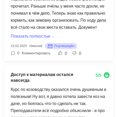
прочитал. Раньше пчёлы у меня часто дохли, не
понимал в чём дело. Теперь знаю как правильно
кормить, как зимовку организовать. По ходу дела
всё стало на свои места вставать. Документ
прислали по почте бесплатно, это хорошо.
Показать полностью
Короче курс стоящий, теперь пасека работает
15.02.2025
Николай
Подтверждён
как надо. Преподаватель отвечал на вопросы,
0
Комментировать
0
0
когда писал ему. Халявы нет конечно, надо
реально учится, но оно того стоит. Рекомендую
кто с пчёлами работает.
Доступ к материалам остался
5/5
навсегда
Курс по козоводству оказался очень душевным и
полезным! Ну вот, я давно хотела завести коз на
даче, но боялась что-то сделать не так.
Преподаватели всё подробно объяснили - и про