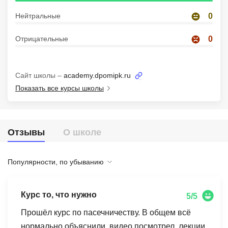
Иностранные языки
Нейтральные
0
Soft Skills
Отрицательные
0
ДПО
Детям
Сайт школы –
academy.dpomipk.ru
Показать все курсы школы
Акции и промокоды
Рейтинг онлайн-школ
Отзывы
О школе
Популярности, по убыванию
Курс то, что нужно
5/5
Прошёл курс по пасечничеству. В общем всё
нормально объяснили, видео посмотрел, лекции