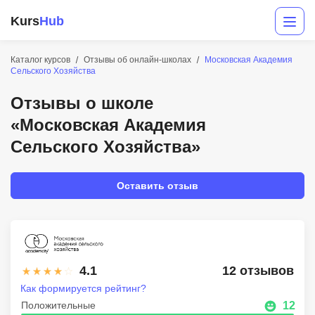
Kurs
Hub
Каталог курсов
Отзывы об онлайн-школах
Московская Академия
Сельского Хозяйства
Отзывы о школе
«Московская Академия
Сельского Хозяйства»
Оставить отзыв
Разработка
Маркетинг
Дизайн
4.1
12 отзывов
Аналитика
Как формируется рейтинг?
Менеджмент
Положительные
12