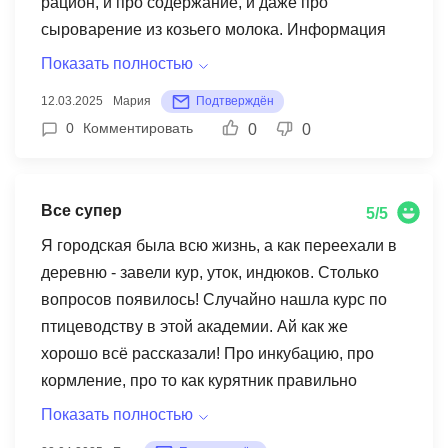
рацион, и про содержание, и даже про
сыроварение из козьего молока. Информация
структурирована отлично, каждый модуль
Показать полностью
логично построен. В целом, очень довольна что
12.03.2025
Мария
Подтверждён
прошла обучение. Теперь мои козочки
0
Комментировать
0
0
здоровые, молоко качественное получается. Как
бы сказать... курс дал именно практические
знания, без лишней воды. Доступ к материалам
Все супер
5/5
остался навсегда, это очень удобно - можно
вернуться и уточнить что-то. Рассрочка тоже
Я городская была всю жизнь, а как переехали в
порадовала, платила помесячно через Яндекс
деревню - завели кур, уток, индюков. Столько
Сплит.
вопросов появилось! Случайно нашла курс по
птицеводству в этой академии. Ай как же
хорошо всё рассказали! Про инкубацию, про
кормление, про то как курятник правильно
построить - всё-всё подробно. Мне бы в
Показать полностью
молодости такие знания, а то я всё по старинке