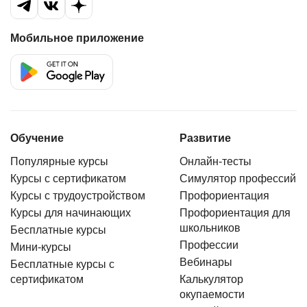
хватило информации по ценообразованию - как
рассчитывать стоимость работ, как смету
составлять для клиентов. Это пришлось самой
Мобильное приложение
потом изучать. Зато график обучения удобный,
училась когда было время. Документ прислали
как обещали, государственного образца.
Рассрочка выручила. В принципе базу я
получила хорошую, теперь постепенно
Обучение
Развитие
набираюсь опыта на практике. Оценку ставлю
Популярные курсы
Онлайн-тесты
четыре, потому что есть над чем поработать
Курсы с сертификатом
Симулятор профессий
организаторам курса.
Курсы с трудоустройством
Профориентация
Курсы для начинающих
Профориентация для
школьников
Бесплатные курсы
Профессии
Мини-курсы
Вебинары
Бесплатные курсы с
сертификатом
Калькулятор
окупаемости