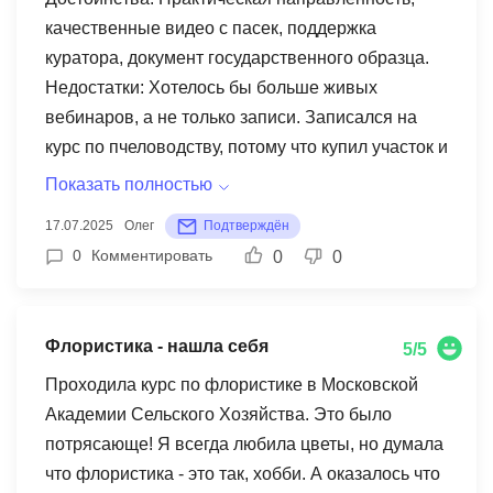
получил нужные, за это спасибо. Четвёрку
качественные видео с пасек, поддержка
ставлю, потому что есть куда расти.
куратора, документ государственного образца.
Недостатки: Хотелось бы больше живых
вебинаров, а не только записи. Записался на
курс по пчеловодству, потому что купил участок и
решил пасеку развивать. Курс понравился
Показать полностью
очень! Особенно практическая часть - там
17.07.2025
Олег
Подтверждён
реально показывают как с ульями работать, как
0
Комментировать
0
0
рамки ставить, как мёд откачивать. Видео
снимали прямо на настоящих пасеках, видно
всё до мелочей. Преподаватель сам пасечник с
Флористика - нашла себя
5/5
большим стажем, по видео видно что человек в
теме. Делал практические задания - расчёты по
Проходила курс по флористике в Московской
кормам, план размещения ульев на участке,
Академии Сельского Хозяйства. Это было
график работ по сезонам. Преподаватель
потрясающе! Я всегда любила цветы, но думала
проверял всё внимательно, комментарии писал
что флористика - это так, хобби. А оказалось что