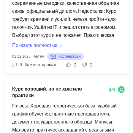
преподавателю. Преподаватель очень помогала
современные методики, качественная обратная
- указывала на ошибки, объясняла почему
связь, официальный диплом. Недостатки: Курс
текстура не такая получилась, давала советы
требует времени и усилий, нельзя пройти «для
как исправить. Первые три сыра были комом
галочки». Ушёл из IT и решил стать агрономом.
честно скажу, но к концу курса уже научилась
Выбрал этот курс и не пожалел. Практическая
делать нормальные моцареллу, брынзу и
часть очень сильная - учились анализировать
Показать полностью
твёрдый сыр. Материалы все сохранились в
почвы, рассчитывать дозы удобрений под
02.12.2025
Артем
Подтверждён
личном кабинете, постоянно к ним возвращаюсь
конкретные культуры, планировать
0
Комментировать
0
0
когда что-то забываю. Единственный минус -
севообороты, бороться с вредителями и
мало информации было про то как сертификаты
болезнями. Задания были максимально
получать для продажи, пришлось самой
приближены к реальной работе агронома.
Курс хороший, но не хватило
4/5
разбираться. Но сам курс отличный, всем
Например, давали данные по полю - тип почвы,
практики
советую кто хочет сыры делать!
предшественник, климат - и надо было
Плюсы: Хорошая теоретическая база, удобный
составить полный план агротехнических
график обучения, приятные преподаватели,
мероприятий на сезон. Преподаватель
документ государственного образца. Минусы:
проверял очень тщательно, разбирал каждую
Маловато практических заданий с реальными
ошибку, объяснял почему так нельзя. Ещё были