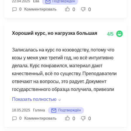
22.04.2025
Ева
Подтверждён
делала. Преподаватель отвечала на все мои
0
Комментировать
0
0
вопросы, очень терпеливо объясняла. Доступ к
лекциям навсегда остался, это оно конечно
большое удобство. Теперь птица у меня
Хороший курс, но нагрузка большая
4/5
здоровая, яйценоскость хорошая. Спасибо вам
люди добрые за такой курс!
Записалась на курс по козоводству, потому что
козы у меня уже третий год, но всё интуитивно
делала. Курс понравился, материал дают
качественный, всё по существу. Преподаватели
отвечают на вопросы, это радует. Документ
государственного образца получила, привезли
почтой бесплатно - это вообще приятно было.
Показать полностью
Но скажу честно, нагрузка оказалась приличная.
18.05.2025
Галина
Подтверждён
Я работаю посменно, после дежурств сил нет, а
0
Комментировать
0
0
тут ещё задания делать надо. Несколько раз не
успевала в срок, хорошо что куратор пошла