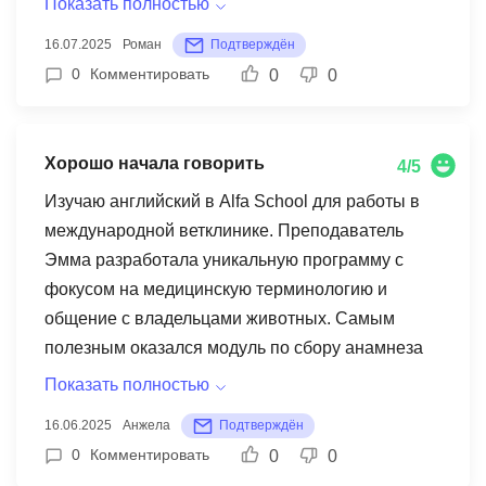
Показать полностью
провансальские названия процессов и
16.07.2025
Роман
Подтверждён
оборудования. Незабываемым был урок, где мы
0
Комментировать
0
0
анализировали на французском
технологические карты известных шато и
сравнивали методики разных регионов.
Хорошо начала говорить
4/5
Благодаря курсу теперь могу читать
профессиональную литературу и общаться с
Изучаю английский в Alfa School для работы в
французскими коллегами. Но для полного
международной ветклинике. Преподаватель
счастья не хватило практики с носителями
Эмма разработала уникальную программу с
разных региональных акцентов - французский
фокусом на медицинскую терминологию и
винодельческий сленг сильно различается от
общение с владельцами животных. Самым
региона к региону.
полезным оказался модуль по сбору анамнеза
на английском - теперь легко понимаю жалобы
Показать полностью
иностранных клиентов. На одном из занятий
16.06.2025
Анжела
Подтверждён
разыгрывали ситуацию экстренного приема с
0
Комментировать
0
0
носителем языка - было сложно, но очень