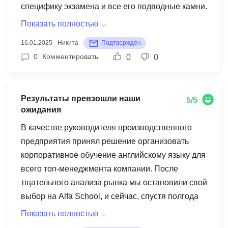
специфику экзамена и все его подводные камни.
курс, но есть свои нюансы.
Мы детально разбирали каждый раздел,
Показать полностью
особенно Writing, который был моей слабой
16.01.2025
Никита
Подтверждён
стороной. Система подготовки четко выстроена,
0
Комментировать
0
0
много практики с реальными заданиями
прошлых лет. Из минусов - иногда чувствовался
недостаток speaking practice с носителями
Результаты превзошли наши
5/5
языка. Хотя преподаватель отлично владеет
ожидания
английским, для полного погружения в
В качестве руководителя производственного
американский акцент этого немного не хватало.
предприятия принял решение организовать
Тем не менее, результатом доволен - сдал на 98
корпоративное обучение английскому языку для
баллов, что более чем достаточно для моих
всего топ-менеджмента компании. После
целей. Нормально, но есть куда расти. P.S.
тщательного анализа рынка мы остановили свой
Особая благодарность за гибкий график - мог
выбор на Alfa School, и сейчас, спустя полгода
заниматься в перерывах между митингами.
занятий, могу с уверенностью сказать, что это
Показать полностью
было верное решение. Преподаватели