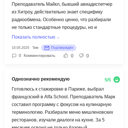
Преподаватель Майкл, бывший авиадиспетчер
самостоятельно.
из Хитроу, действительно знает специфику
радиообмена. Особенно ценно, что разбирали
не только стандартные процедуры, но и
нестандартные ситуации. Программа включала
Показать полностью
работу с реальными записями переговоров
10.05.2025
Тим
Подтверждён
экипажей и диспетчеров. Запомнился урок, где
0
Комментировать
0
0
мы разбирали случай экстренной посадки в
Шереметьево - отрабатывали все варианты
фразеологии для аварийных ситуаций. Такие
Однозначно рекомендую
5/5
практические кейсы реально помогли прокачать
навык быстрого реагирования на английском.
Готовлюсь к стажировке в Париже, выбрал
Единственный минус - иногда подводила
французский в Alfa School. Преподаватель Марк
стабильность соединения, а в нашей профессии
составил программу с фокусом на кулинарную
важна каждая секунда эфира.
терминологию. Разбирали меню мишленовских
ресторанов, изучали диалоги на кухне. За 5
месяцев освоил не только базовый