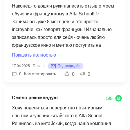
Наконец-то дошли руки написать отзыв о моем
обучении французскому в Alfa School! ✨
Занимаюсь уже 8 месяцев, и это просто
incroyable, как говорят французы! Изначально
записалась просто для себя - очень люблю
французское кино и мечтаю поступить на
факультет журналистики, где пригодится второй
Показать полностью
иностранный. Мой преподаватель, Софи (она
17.04.2025
Галина
Подтверждён
преподает с дипломом Сорбонны!), просто
0
Комментировать
0
0
волшебница - умудряется объяснять самую
сложную грамматику через примеры из
современных французских сериалов и песен.
Смело рекомендую
5/5
Помню, как мы разбирали субжонктив на
примерах из песен Zaz - и он наконец-то
Хочу поделиться невероятно позитивным
перестал казаться чем-то страшным! А сколько
опытом изучения китайского в Alfa School!
интересных фишек для запоминания она дает!
Решилась на китайский, когда наша компания