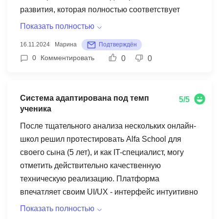
развития, которая полностью соответствует
возрастным особенностям детей.
Показать полностью
Преподаватель удивительно тонко чувствует
16.11.2024
Марина
Подтверждён
эмоциональное состояние ребенка, умеет
0
Комментировать
0
0
правильно дозировать нагрузку и мгновенно
переключать внимание, если видит утомление.
Каждое занятие выстроено с учетом того, как
Система адаптирована под темп
5/5
малыши воспринимают новую информацию в
ученика
этом возрасте. Особенно ценно для меня то, как
После тщательного анализа нескольких онлайн-
органично в обучение включены элементы
школ решил протестировать Alfa School для
игровой терапии и арт-терапии. Дочка не просто
своего сына (5 лет), и как IT-специалист, могу
учит язык - она рисует, поет, двигается, играет. И
отметить действительно качественную
что самое важное - все это происходит без
техническую реализацию. Платформа
малейшего стресса, в естественном для
впечатляет своим UI/UX - интерфейс интуитивно
ребенка темпе. За четыре месяца занятий я
понятен даже ребенку, все элементы
вижу не только языковой прогресс, но и
Показать полностью
геймификации работают без багов, система