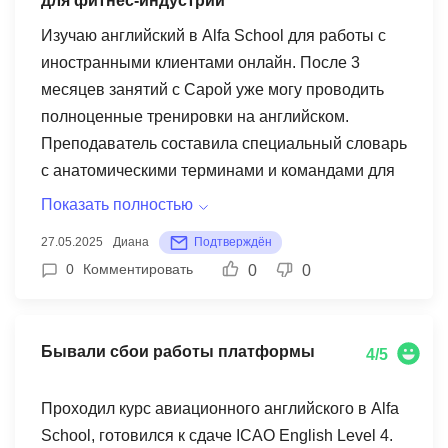
для фитнес-индустрии
службами и производителем оборудования.
Изучаю английский в Alfa School для работы с
Жаль только, что не было возможности
иностранными клиентами онлайн. После 3
практиковаться с носителями разных акцентов -
месяцев занятий с Сарой уже могу проводить
на реальном судне приходится общаться и с
полноценные тренировки на английском.
филиппинцами, и с индусами.
Преподаватель составила специальный словарь
с анатомическими терминами и командами для
тренировок, даже помогла записать промо для
Показать полностью
инстаграма на английском. Особенно полезным
27.05.2025
Диана
Подтверждён
оказался модуль по проработке возражений и
0
Комментировать
0
0
работе с трудными клиентами на английском.
Теперь уверенно объясняю технику упражнений
и мотивирую клиентов. Недавно провела
Бывали сбои работы платформы
4/5
первую групповую тренировку для ребят из
Швеции! Снижаю балл только за отсутствие
Проходил курс авиационного английского в Alfa
специализированных материалов для фитнес-
School, готовился к сдаче ICAO English Level 4.
индустрии - приходилось многое адаптировать