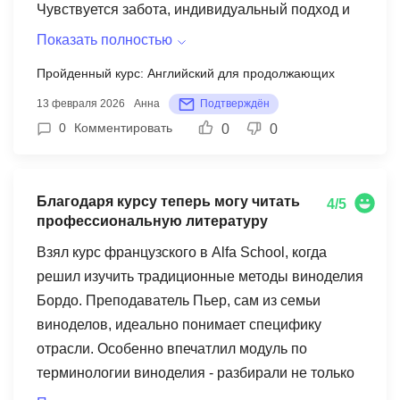
слишком "сухие" и оторванные от реальности.
Чувствуется забота, индивидуальный подход и
Но в целом - это очень достойная подготовка!
искреннее желание помочь каждому ученику.
Показать полностью
Дала бы 4 звезды из 5 ✨ Кстати, недавно
Очень рекомендую!
Пройденный курс: Английский для продолжающих
написала пробный Writing про влияние соцсетей
13 февраля 2026
Анна
Подтверждён
на журналистику - наконец-то получила 7.0, я так
0
Комментировать
0
0
счастлива!
Благодаря курсу теперь могу читать
4/5
профессиональную литературу
Взял курс французского в Alfa School, когда
решил изучить традиционные методы виноделия
Бордо. Преподаватель Пьер, сам из семьи
виноделов, идеально понимает специфику
отрасли. Особенно впечатлил модуль по
терминологии виноделия - разбирали не только
современные термины, но и старинные