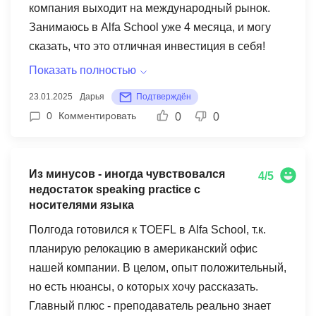
в любое время - я обычно беру уроки вечером
формате экзамена. Также программа могла бы
компания выходит на международный рынок.
после работы, что очень удобно!
включать больше практики с различными
Занимаюсь в Alfa School уже 4 месяца, и могу
акцентами английского языка для секции
сказать, что это отличная инвестиция в себя!
Listening. Тем не менее, итоговый результат
Преподаватель - настоящий эксперт в business
Показать полностью
IELTS (7.5) полностью соответствует
English, все объяснения подкрепляет
23.01.2025
Дарья
Подтверждён
поставленным целям.
реальными бизнес-кейсами. Очень круто, что
0
Комментировать
0
0
много внимания уделяется именно практике
деловой коммуникации - имейлы, презентации,
переговоры. Но есть и свои pain points Иногда
Из минусов - иногда чувствовался
4/5
технические неполадки на платформе немного
недостаток speaking practice с
выбивают из колеи - бывают проблемы со
носителями языка
звуком или connection теряется. А еще хотелось
Полгода готовился к TOEFL в Alfa School, т.к.
бы больше групповых активностей для практики
планирую релокацию в американский офис
переговоров и совещаний - пока в основном
нашей компании. В целом, опыт положительный,
работаем one-to-one. Тем не менее, прогресс
но есть нюансы, о которых хочу рассказать.
заметен - уже увереннее себя чувствую на
Главный плюс - преподаватель реально знает
митингах с иностранными коллегами. Хороший