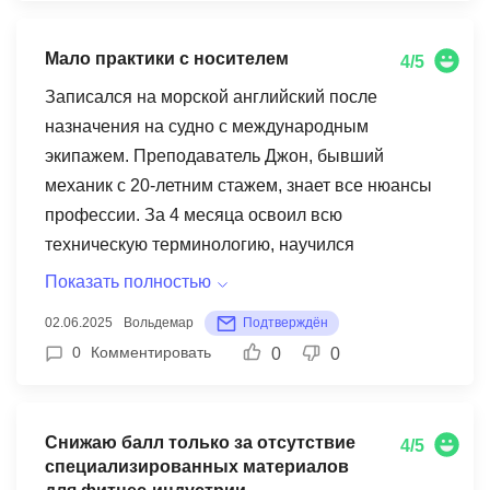
полезно. Научилась объяснять схему лечения и
успокаивать взволнованных хозяев на
Мало практики с носителем
4/5
английском. Единственное, чего не хватило - это
более глубокого погружения в специфическую
Записался на морской английский после
терминологию по экзотическим животным.
назначения на судно с международным
экипажем. Преподаватель Джон, бывший
механик с 20-летним стажем, знает все нюансы
профессии. За 4 месяца освоил всю
техническую терминологию, научился
составлять отчеты и заполнять судовую
Показать полностью
документацию на английском. Особенно
02.06.2025
Вольдемар
Подтверждён
полезными оказались ролевые игры с
0
Комментировать
0
0
имитацией аварийных ситуаций в машинном
отделении. Помню, как на одном из уроков мы
детально разбирали реальный кейс с поломкой
Снижаю балл только за отсутствие
4/5
главного двигателя - прорабатывали
специализированных материалов
коммуникацию с мостиком, береговыми