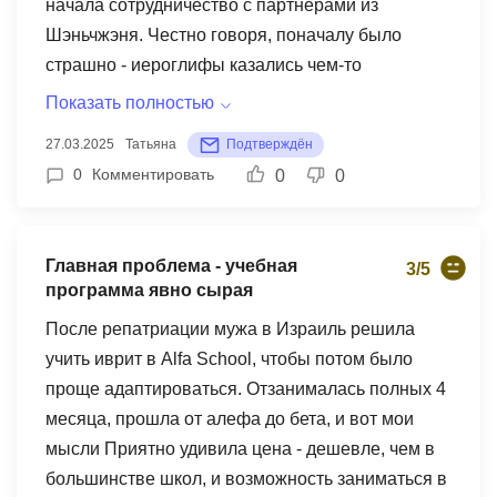
Например, разницу между passé composé и
начала сотрудничество с партнерами из
imparfait мы учили через создание собственных
Шэньчжэня. Честно говоря, поначалу было
историй - я теперь точно знаю, что "Je lisais un
страшно - иероглифы казались чем-то
livre quand mon téléphone a sonné" (imparfait +
совершенно непостижимым. Но моя
Показать полностью
passé composé) означает, что звонок прервал
преподавательница Лю Мин (кстати, она
27.03.2025
Татьяна
Подтверждён
чтение. Плюс у школы потрясающая подборка
носитель языка с опытом преподавания 8 лет!)
0
Комментировать
0
0
дополнительных материалов - от подкастов для
полностью перевернула мое представление о
начинающих до статей из Le Monde. На каждом
сложности китайского. Она разработала
уроке разбираем актуальные темы - от экологии
потрясающую систему запоминания
Главная проблема - учебная
3/5
до современного искусства. Недавно даже
иероглифов через ассоциации - теперь 店
программа явно сырая
написала свое первое эссе на французском о
(магазин) для меня навсегда связан с образом
После репатриации мужа в Израиль решила
влиянии соцсетей на журналистику! В общем,
крыши над прилавком, а знак 人 (человек)
учить иврит в Alfa School, чтобы потом было
это определенно мои самые эффективные и
правда похож на идущего человечка! За полгода
проще адаптироваться. Отзанималась полных 4
увлекательные занятия языком. Всем, кто
занятий я не только освоила пиньинь и базовые
месяца, прошла от алефа до бета, и вот мои
мечтает о французском - рекомендую.
тоны (да, их реально можно выучить! ), но уже
мысли Приятно удивила цена - дешевле, чем в
могу поддерживать простой разговор с нашими
большинстве школ, и возможность заниматься в
китайскими партнерами. На последней встрече