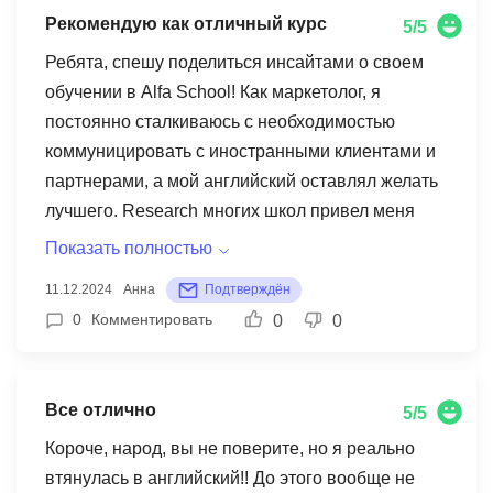
международного сотрудничества.
программированию на английском, которые
Рекомендую как отличный курс
5/5
раньше казались слишком сложными. Система
обучения напоминает хорошо написанный код -
Ребята, спешу поделиться инсайтами о своем
все модули логически связаны, есть четкая
обучении в Alfa School! Как маркетолог, я
прогрессия сложности, и главное - много
постоянно сталкиваюсь с необходимостью
практики. Особенно круто, что расписание
коммуницировать с иностранными клиентами и
гибкое - можно подстроить под школу и свои
партнерами, а мой английский оставлял желать
проекты. Уже начал понимать англоязычные
лучшего. Research многих школ привел меня
видео по программированию без субтитров, это
сюда, и это оказался настоящий game changer
Показать полностью
реально космос! Так что тем, кто хочет прокачать
для моей карьеры! Преподаватель Михаил -
11.12.2024
Анна
Подтверждён
свой технический английский - однозначно
настоящий профи, который сразу понял мои
0
Комментировать
0
0
рекомендую.
боли и подстроил программу под специфику
маркетинга. Мы разбираем реальные кейсы из
моей работы, практикуем питчи на английском, и
Все отлично
5/5
даже анализируем иностранные рекламные
кампании! Must say, что за три месяца я наконец-
Короче, народ, вы не поверите, но я реально
то начала свободно общаться с клиентами из
втянулась в английский!! До этого вообще не