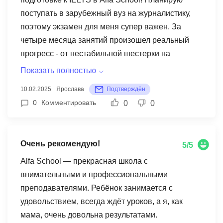
поступать в зарубежный вуз на журналистику,
поэтому экзамен для меня супер важен. За
четыре месяца занятий произошел реальный
прогресс - от нестабильной шестерки на
пробниках до твердой 7.5! Преподаватель Анна
Показать полностью
Викторовна просто космос - всегда найдет
10.02.2025
Ярослава
Подтверждён
способ объяснить сложные моменты, дает кучу
0
Комментировать
0
0
полезных лайфхаков для экзамена и реально
мотивирует не сдаваться, когда что-то не
получается. Но есть и свои "но" Иногда
Очень рекомендую!
5/5
расписание занятий приходится подвинуть из-за
технических проблем с платформой, это
Alfa School — прекрасная школа с
немного напрягает, особенно когда готовишься к
внимательными и профессиональными
важному mock test. Еще не хватает каких-то
преподавателями. Ребёнок занимается с
дополнительных материалов по современным
удовольствием, всегда ждёт уроков, а я, как
темам для Writing - иногда примеры в учебниках
мама, очень довольна результатами.