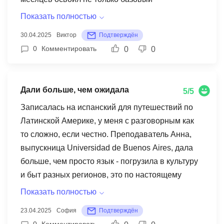
французский, но и профессиональный жаргон.
Показать полностью
На собеседовании в Le Cordon Bleu уже
30.04.2025
Виктор
Подтверждён
общался без переводчика. Однозначно
0
Комментировать
0
0
рекомендую
Дали больше, чем ожидала
5/5
Записалась на испанский для путешествий по
Латинской Америке, у меня с разговорным как
то сложно, если честно. Преподаватель Анна,
выпускница Universidad de Buenos Aires, дала
больше, чем просто язык - погрузила в культуру
и быт разных регионов, это по настоящему
интересно, время на занятии пролетает со
Показать полностью
скоростью. После 4 месяцев занятий сняла
23.04.2025
София
Подтверждён
первый влог на испанском в Медельине -
0
Комментировать