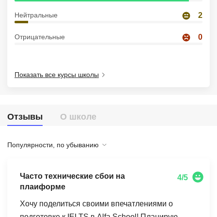
Иностранные языки
Нейтральные
2
Soft Skills
Отрицательные
0
ДПО
Детям
Показать все курсы школы
Акции и промокоды
Рейтинг онлайн-школ
Отзывы
О школе
Популярности, по убыванию
Часто технические сбои на
4/5
плаиформе
Хочу поделиться своими впечатлениями о
подготовке к IELTS в Alfa School! Планирую