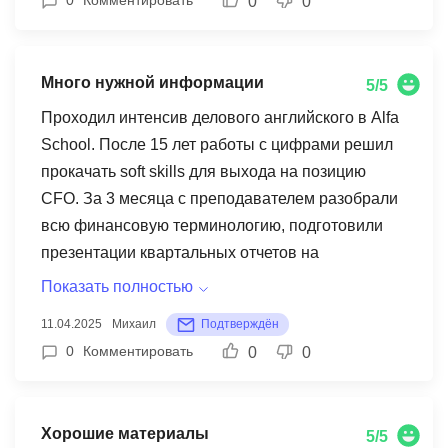
0
0
подписчики в восторге! Особенно благодарна за
модуль с региональными диалектами и сленгом.
Много нужной информации
5/5
Проходил интенсив делового английского в Alfa
School. После 15 лет работы с цифрами решил
прокачать soft skills для выхода на позицию
CFO. За 3 месяца с преподавателем разобрали
всю финансовую терминологию, подготовили
презентации квартальных отчетов на
английском. Особенно впечатлила практика
Показать полностью
анализа кейсов из Harvard Business Review. В
11.04.2025
Михаил
Подтверждён
феврале успешно прошел собеседование в
0
Комментировать
0
0
международную компанию. Твердая пятерка!
Хорошие материалы
5/5