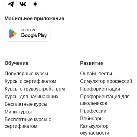
онлайн-сервисам, но тут все действительно на
уровне - stable connection, удобный интерфейс,
хороший звук. Perfect match для тех, кто хочет
Мобильное приложение
улучшить свой технический и бизнес-английский.
Планирую продолжать обучение, потому что
вижу реальный progress в общении с
иностранными коллегами.
Обучение
Развитие
Популярные курсы
Онлайн-тесты
Курсы с сертификатом
Симулятор профессий
Курсы с трудоустройством
Профориентация
Курсы для начинающих
Профориентация для
школьников
Бесплатные курсы
Профессии
Мини-курсы
Вебинары
Бесплатные курсы с
сертификатом
Калькулятор
окупаемости