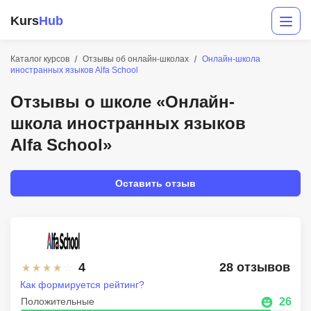
Kurs
Hub
Каталог курсов
Отзывы об онлайн-школах
Онлайн-школа
иностранных языков Alfa School
Отзывы о школе «Онлайн-
школа иностранных языков
Alfa School»
Оставить отзыв
Разработка
Маркетинг
Дизайн
4
28 отзывов
Аналитика
Как формируется рейтинг?
Менеджмент
Положительные
26